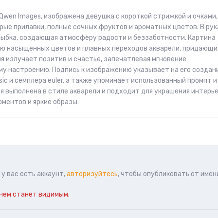
Qwen Images, изображена девушка с короткой стрижкой и очками,
трые прилавки, полные сочных фруктов и ароматных цветов. В рук
улыбка, создающая атмосферу радости и беззаботности. Картина
ью насыщенных цветов и плавных переходов акварели, придающи
я излучает позитив и счастье, запечатлевая мгновение
му настроению. Подпись к изображению указывает на его создан
c и семплера euler, а также упоминает использованный промпт и
 выполнена в стиле акварели и подходит для украшения интерь
ментов и яркие образы.
у вас есть аккаунт,
авторизуйтесь
, чтобы опубликовать от имен
чем станет видимым.