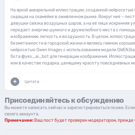
На яркой акварельной иллюстрации, созданной нейросетью 
сидящая на скамейке в оживленном рынке. Вокруг неё – пес
девушки связка воздушных шаров, а на её лице искренняя 
передает энергию шумного и дружелюбного места с помощ
изображению легкость и воздушность. В целом, иллюстраци
безмятежности в городской жизни и являясь гимном хороше
нейросетью Qwen Images с использованием модели QWEN.Basi
бота @yes_ai_bot для генерации изображения. Иллюстрация
или в качестве подарка, ценящему красоту повседневных мо
Цитата
Присоединяйтесь к обсуждению
Вы можете написать сейчас и зарегистрироваться позже. Если 
своего аккаунта.
Примечание:
Ваш пост будет проверен модератором, прежде 