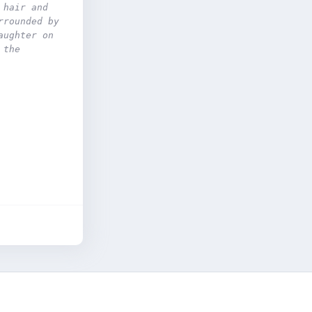
hair and 
rounded by 
ughter on 
the 