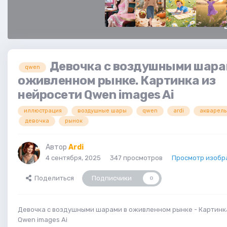
Девочка с воздушными шара
qwen
оживленном рынке. Картинка из
нейросети Qwen images Ai
иллюстрация
воздушные шары
qwen
ardi
акварель
девочка
рынок
Автор
Ardi
4 сентября, 2025
347 просмотров
Просмотр изобр
Поделиться
Подписчики
0
Девочка с воздушными шарами в оживленном рынке - Картинк
Qwen images Ai