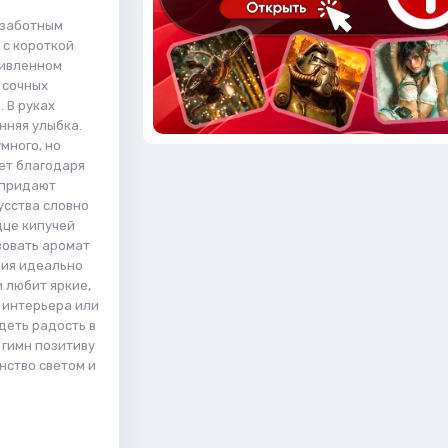
ззаботным
 с короткой
живленном
 сочных
 В руках
нняя улыбка.
много, но
ет благодаря
 придают
усства словно
дце кипучей
вовать аромат
ция идеально
 любит яркие,
 интерьера или
деть радость в
 гимн позитиву
нство светом и