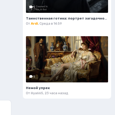
1
Таинственная готика: портрет загадочной девушки на крыше. Изображение из нейросети Midjourney
От
Ardi
,
Среда в 14:59
1
Немой упрек
От
iliya665
,
23 часа назад