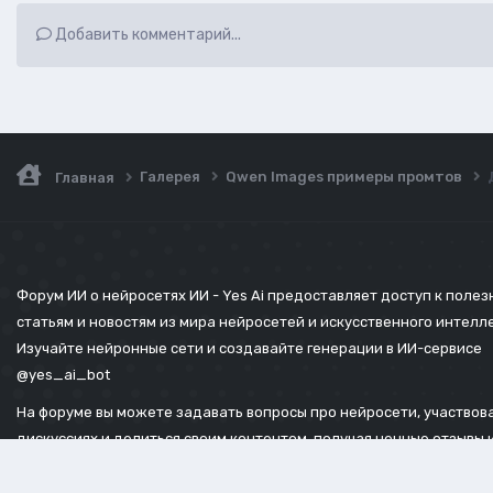
Добавить комментарий...
Галерея
Qwen Images примеры промтов
Главная
Форум ИИ о нейросетях ИИ - Yes Ai предоставляет доступ к поле
статьям и новостям из мира нейросетей и искусственного интелл
Изучайте нейронные сети и создавайте генерации в ИИ-сервисе
@yes_ai_bot
На форуме вы можете задавать вопросы про нейросети, участвова
дискуссиях и делиться своим контентом, получая ценные отзывы 
советы.