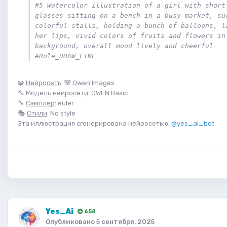
#5 Watercolor illustration of a girl with short 
glasses sitting on a bench in a busy market, sur
colorful stalls, holding a bunch of balloons, la
her lips, vivid colors of fruits and flowers in 
background, overall mood lively and cheerful 
#Role_DRAW_LINE
🧩
Нейросеть
: 🐼 Qwen Images
🔨
Модель нейросети
: QWEN.Basic
🔧
Сэмплер
: euler
🎭
Стили
: No style
Эта иллюстрация сгенерирована нейросетью:
@yes_ai_bot
Yes_Ai
658
Опубликовано
5 сентября, 2025