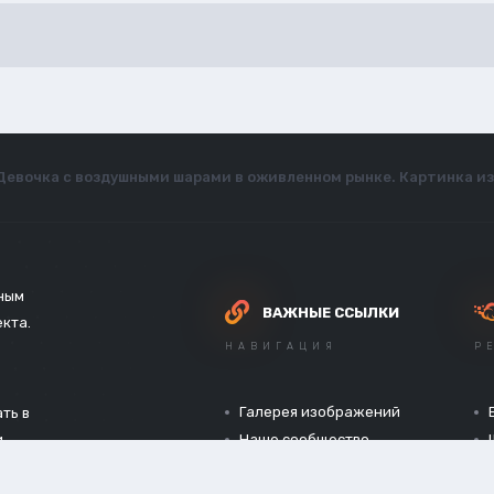
Девочка с воздушными шарами в оживленном рынке. Картинка из
зным
ВАЖНЫЕ ССЫЛКИ
екта.
НАВИГАЦИЯ
Р
Галерея изображений
ть в
и
Наше сообщество
Официальный сайт