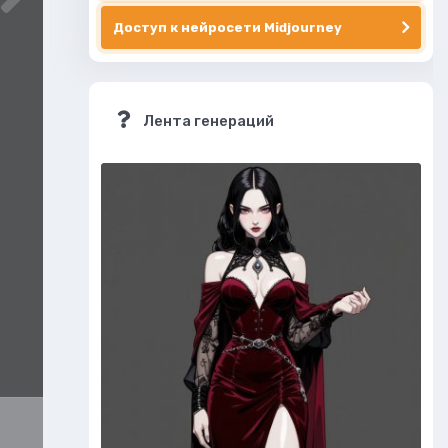
Доступ к нейросети Midjourney
Лента генераций