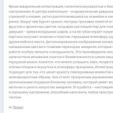
Яркая акварельная иллюстрация, наполненная радостью и бе
настроением. В центре композиции – очаровательная девушка
стрижкой и очками, уютно расположившаяся на скамейке в о
рынке. Вокруг неё бурлят краски: пестрые прилавки ломятся от
фруктов и ароматных цветов, создавая настоящий пир для глаз.
девушки – связка воздушных шаров, а на её губах играет искре
Картина излучает энергию и позитив, передавая атмосферу шу
дружелюбного места. Детализированное изображение ожива
насыщенным цветам и плавным переходам акварели, которые
работе особую легкость и воздушность. Это произведение иск
запечатлело мгновение счастья и безмятежности в самом сер
городской жизни. Кажется, что можно услышать смех, почувст
спелых плодов и окунуться в атмосферу праздника. Иллюстра
подходит для тех, кто ценит красоту повседневных моментов и
жизнерадостные образы. Она станет прекрасным украшением
оригинальным подарком близкому человеку, который умеет ви
мелочах и ценить искусство акварели. Эта работа – настоящий
и хорошему настроению, способный наполнить любое простра
теплом
✏️
Промт
: