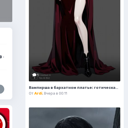
в
·
1
Вампирша в бархатном платье: готическая элегантность и таинственная красота ночи. Изображение из нейросети Flux Ai
От
Ardi
,
Вчера в 00:11