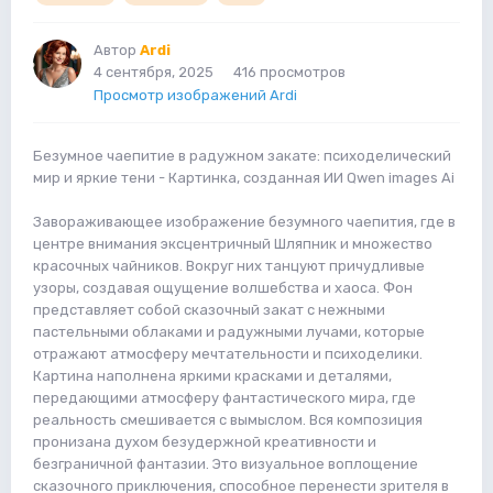
Автор
Ardi
4 сентября, 2025
416 просмотров
Просмотр изображений Ardi
Безумное чаепитие в радужном закате: психоделический
мир и яркие тени - Картинка, созданная ИИ Qwen images Ai
Завораживающее изображение безумного чаепития, где в
центре внимания эксцентричный Шляпник и множество
красочных чайников. Вокруг них танцуют причудливые
узоры, создавая ощущение волшебства и хаоса. Фон
представляет собой сказочный закат с нежными
пастельными облаками и радужными лучами, которые
отражают атмосферу мечтательности и психоделики.
Картина наполнена яркими красками и деталями,
передающими атмосферу фантастического мира, где
реальность смешивается с вымыслом. Вся композиция
пронизана духом безудержной креативности и
безграничной фантазии. Это визуальное воплощение
сказочного приключения, способное перенести зрителя в