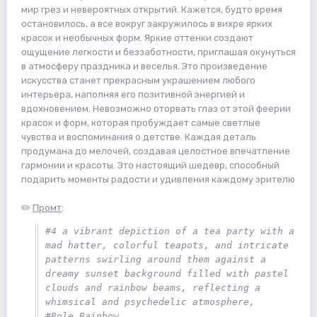
мир грез и невероятных открытий. Кажется, будто время
остановилось, а все вокруг закружилось в вихре ярких
красок и необычных форм. Яркие оттенки создают
ощущение легкости и беззаботности, приглашая окунуться
в атмосферу праздника и веселья. Это произведение
искусства станет прекрасным украшением любого
интерьера, наполняя его позитивной энергией и
вдохновением. Невозможно оторвать глаз от этой феерии
красок и форм, которая пробуждает самые светлые
чувства и воспоминания о детстве. Каждая деталь
продумана до мелочей, создавая целостное впечатление
гармонии и красоты. Это настоящий шедевр, способный
подарить моменты радости и удивления каждому зрителю
✏️
Промт
:
#4 a vibrant depiction of a tea party with a 
mad hatter, colorful teapots, and intricate 
patterns swirling around them against a 
dreamy sunset background filled with pastel 
clouds and rainbow beams, reflecting a 
whimsical and psychedelic atmosphere, 
#Role_Rainbow