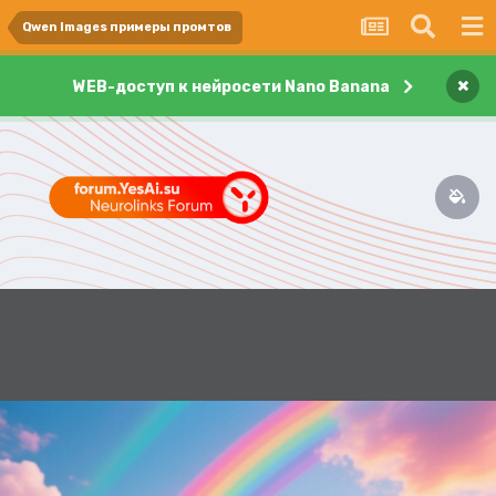
Qwen Images примеры промтов
×
WEB-доступ к нейросети Nano Banana