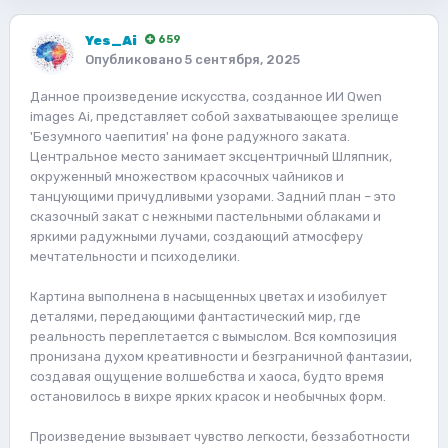
Yes_Ai
659
Опубликовано
5 сентября, 2025
Данное произведение искусства, созданное ИИ Qwen
images Ai, представляет собой захватывающее зрелище
'Безумного чаепития' на фоне радужного заката.
Центральное место занимает эксцентричный Шляпник,
окруженный множеством красочных чайников и
танцующими причудливыми узорами. Задний план – это
сказочный закат с нежными пастельными облаками и
яркими радужными лучами, создающий атмосферу
мечтательности и психоделики.
Картина выполнена в насыщенных цветах и изобилует
деталями, передающими фантастический мир, где
реальность переплетается с вымыслом. Вся композиция
пронизана духом креативности и безграничной фантазии,
создавая ощущение волшебства и хаоса, будто время
остановилось в вихре ярких красок и необычных форм.
Произведение вызывает чувство легкости, беззаботности