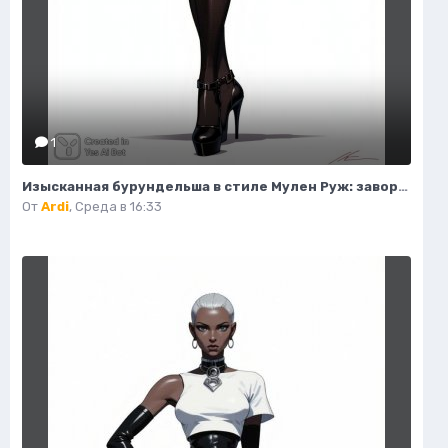
1
Изысканная бурундельша в стиле Мулен Руж: завораживающая мода и красота. Генерация из нейронной сети Flux 1
От
Ardi
,
Среда в 16:33