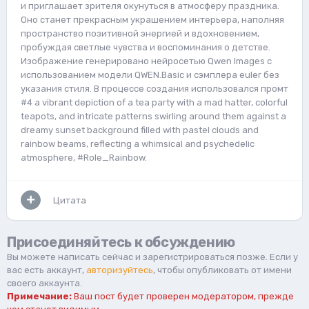
и приглашает зрителя окунуться в атмосферу праздника.
Оно станет прекрасным украшением интерьера, наполняя
пространство позитивной энергией и вдохновением,
пробуждая светлые чувства и воспоминания о детстве.
Изображение генерировано нейросетью Qwen Images с
использованием модели QWEN.Basic и сэмплера euler без
указания стиля. В процессе создания использовался промт
#4 a vibrant depiction of a tea party with a mad hatter, colorful
teapots, and intricate patterns swirling around them against a
dreamy sunset background filled with pastel clouds and
rainbow beams, reflecting a whimsical and psychedelic
atmosphere, #Role_Rainbow.
Цитата
Присоединяйтесь к обсуждению
Вы можете написать сейчас и зарегистрироваться позже. Если у
вас есть аккаунт,
авторизуйтесь
, чтобы опубликовать от имени
своего аккаунта.
Примечание:
Ваш пост будет проверен модератором, прежде