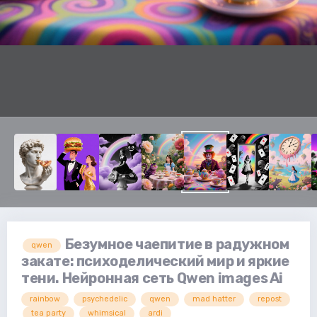
Безумное чаепитие в радужном
qwen
закате: психоделический мир и яркие
тени. Нейронная сеть Qwen images Ai
rainbow
psychedelic
qwen
mad hatter
repost
tea party
whimsical
ardi