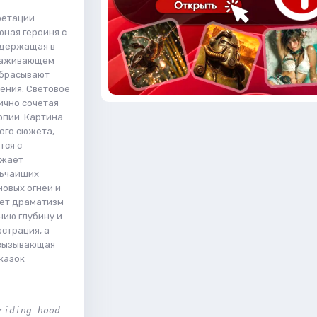
ретации
юная героиня с
 держащая в
ораживающем
тбрасывают
ения. Световое
ично сочетая
опии. Картина
ого сюжета,
тся с
ажает
льчайших
овых огней и
ает драматизм
нию глубину и
страция, а
 вызывающая
казок
iding hood 