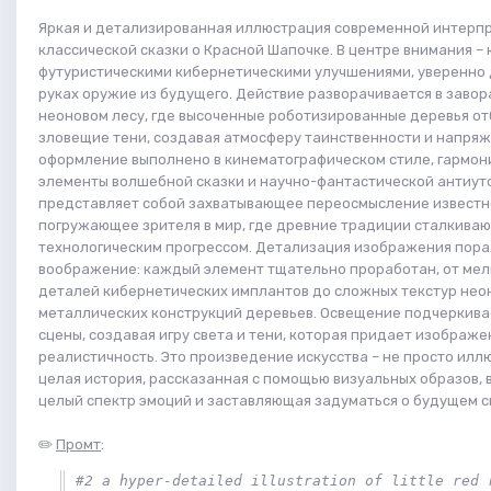
Яркая и детализированная иллюстрация современной интерп
классической сказки о Красной Шапочке. В центре внимания – 
футуристическими кибернетическими улучшениями, уверенно
руках оружие из будущего. Действие разворачивается в зав
неоновом лесу, где высоченные роботизированные деревья о
зловещие тени, создавая атмосферу таинственности и напряж
оформление выполнено в кинематографическом стиле, гармон
элементы волшебной сказки и научно-фантастической антиут
представляет собой захватывающее переосмысление известн
погружающее зрителя в мир, где древние традиции сталкиваю
технологическим прогрессом. Детализация изображения пор
воображение: каждый элемент тщательно проработан, от ме
деталей кибернетических имплантов до сложных текстур неон
металлических конструкций деревьев. Освещение подчеркив
сцены, создавая игру света и тени, которая придает изображе
реалистичность. Это произведение искусства – не просто иллю
целая история, рассказанная с помощью визуальных образов,
целый спектр эмоций и заставляющая задуматься о будущем с
✏️
Промт
:
#2 a hyper-detailed illustration of little red r