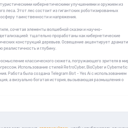
утуристическими кибернетическими улучшениями и оружием из
го леса. Этот лес состоит из гигантских роботизированных
осферу таинственности и напряжения.
иле, сочетая элементы волшебной сказки и научно-
 детализацией: тщательно проработаны как кибернетические
лических конструкций деревьев. Освещение акцентирует драмат
ю реалистичность и глубину.
осмысление классического сюжета, погружающего зрителя в мир
рессом. Использование стилей RetroCyber, BioCyber и Cybernetic
. Работа была создана Telegram Bot - Yes Ai с использованием
рация, а визуально богатая история, вызывающая размышления о