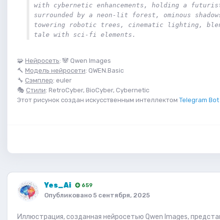
with cybernetic enhancements, holding a futurist
surrounded by a neon-lit forest, ominous shadows
towering robotic trees, cinematic lighting, blen
tale with sci-fi elements.
🧩
Нейросеть
: 🐼 Qwen Images
🔨
Модель нейросети
: QWEN.Basic
🔧
Сэмплер
: euler
🎭
Стили
: RetroCyber, BioCyber, Cybernetic
Этот рисунок создан искусственным интеллектом
Telegram Bot 
Yes_Ai
659
Опубликовано
5 сентября, 2025
Иллюстрация, созданная нейросетью Qwen Images, предста