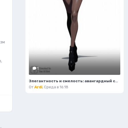
изм
,
1
Элегантность и смелость: авангардный силуэт в стиле высокой моды. Генерация из нейросети Flux 1
От
Ardi
,
Среда в 16:18