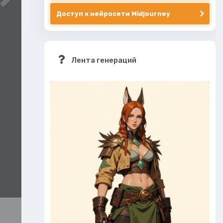
Доступ к нейросети Midjourney
Лента генераций