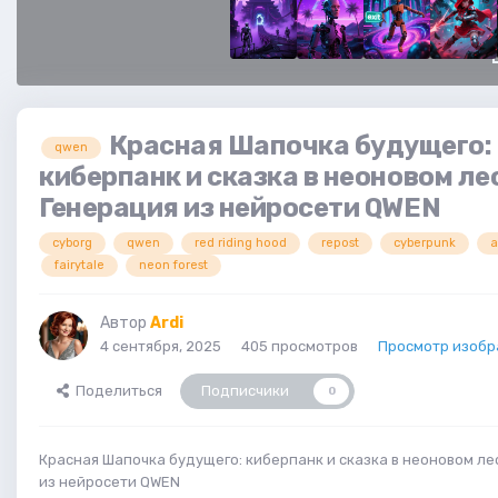
Красная Шапочка будущего:
qwen
киберпанк и сказка в неоновом ле
Генерация из нейросети QWEN
cyborg
qwen
red riding hood
repost
cyberpunk
a
fairytale
neon forest
Автор
Ardi
4 сентября, 2025
405 просмотров
Просмотр изобр
Поделиться
Подписчики
0
Красная Шапочка будущего: киберпанк и сказка в неоновом ле
из нейросети QWEN