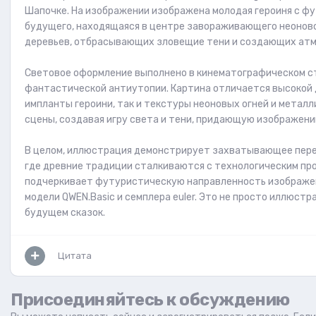
Шапочке. На изображении изображена молодая героиня с ф
будущего, находящаяся в центре завораживающего неоново
деревьев, отбрасывающих зловещие тени и создающих атм
Световое оформление выполнено в кинематографическом ст
фантастической антиутопии. Картина отличается высокой
импланты героини, так и текстуры неоновых огней и метал
сцены, создавая игру света и тени, придающую изображени
В целом, иллюстрация демонстрирует захватывающее пере
где древние традиции сталкиваются с технологическим прог
подчеркивает футуристическую направленность изображения
модели QWEN.Basic и семплера euler. Это не просто иллюст
будущем сказок.
Цитата
Присоединяйтесь к обсуждению