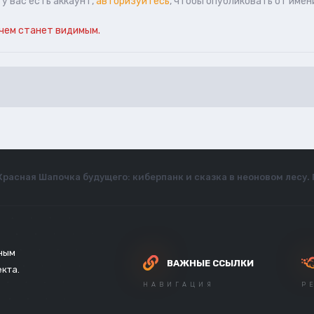
у вас есть аккаунт,
авторизуйтесь
, чтобы опубликовать от имен
чем станет видимым.
Красная Шапочка будущего: киберпанк и сказка в неоновом лесу.
зным
ВАЖНЫЕ ССЫЛКИ
екта.
НАВИГАЦИЯ
Р