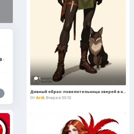
в
·
1
Дивный образ: повелительница зверей в кожаном корсете и зеленой юбке. Изображение из нейронной сети Flux Ai
От
Ardi
,
Вчера в 00:12