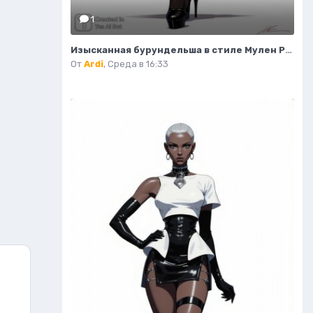
1
Изысканная бурундельша в стиле Мулен Руж: завораживающая мода и красота. Генерация из нейронной сети Flux 1
От
Ardi
,
Среда в 16:33