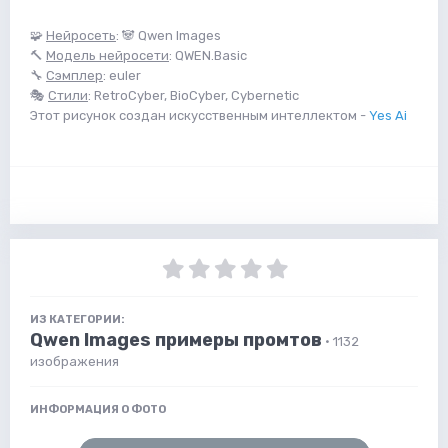
🧩
Нейросеть
: 🐼 Qwen Images
🔨
Модель нейросети
: QWEN.Basic
🔧
Сэмплер
: euler
🎭
Стили
: RetroCyber, BioCyber, Cybernetic
Этот рисунок создан искусственным интеллектом -
Yes Ai
ИЗ КАТЕГОРИИ:
Qwen Images примеры промтов
· 1132
изображения
ИНФОРМАЦИЯ О ФОТО