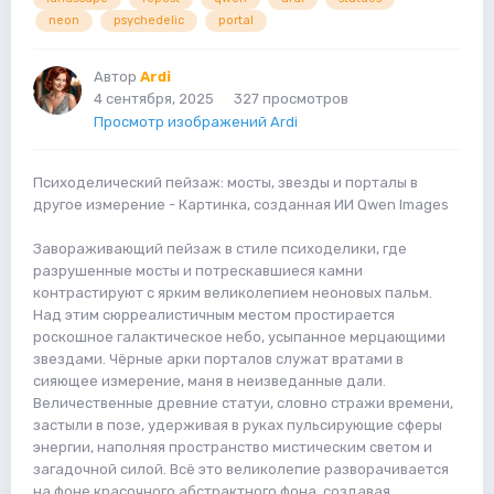
neon
psychedelic
portal
Автор
Ardi
4 сентября, 2025
327 просмотров
Просмотр изображений Ardi
Психоделический пейзаж: мосты, звезды и порталы в
другое измерение - Картинка, созданная ИИ Qwen Images
Завораживающий пейзаж в стиле психоделики, где
разрушенные мосты и потрескавшиеся камни
контрастируют с ярким великолепием неоновых пальм.
Над этим сюрреалистичным местом простирается
роскошное галактическое небо, усыпанное мерцающими
звездами. Чёрные арки порталов служат вратами в
сияющее измерение, маня в неизведанные дали.
Величественные древние статуи, словно стражи времени,
застыли в позе, удерживая в руках пульсирующие сферы
энергии, наполняя пространство мистическим светом и
загадочной силой. Всё это великолепие разворачивается
на фоне красочного абстрактного фона, создавая