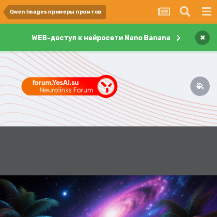
Qwen Images примеры промтов
×
WEB-доступ к нейросети Nano Banana