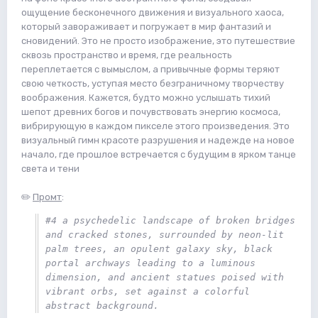
ощущение бесконечного движения и визуального хаоса,
который завораживает и погружает в мир фантазий и
сновидений. Это не просто изображение, это путешествие
сквозь пространство и время, где реальность
переплетается с вымыслом, а привычные формы теряют
свою четкость, уступая место безграничному творчеству
воображения. Кажется, будто можно услышать тихий
шепот древних богов и почувствовать энергию космоса,
вибрирующую в каждом пикселе этого произведения. Это
визуальный гимн красоте разрушения и надежде на новое
начало, где прошлое встречается с будущим в ярком танце
света и тени
✏️
Промт
:
#4 a psychedelic landscape of broken bridges 
and cracked stones, surrounded by neon-lit 
palm trees, an opulent galaxy sky, black 
portal archways leading to a luminous 
dimension, and ancient statues poised with 
vibrant orbs, set against a colorful 
abstract background.