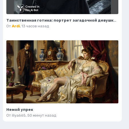
Таинственная готика: портрет загадочной девушки на крыше. Изображение из нейросети Midjourney
От
Ardi
,
13 часов назад
Немой упрек
От
iliya665
,
50 минут назад