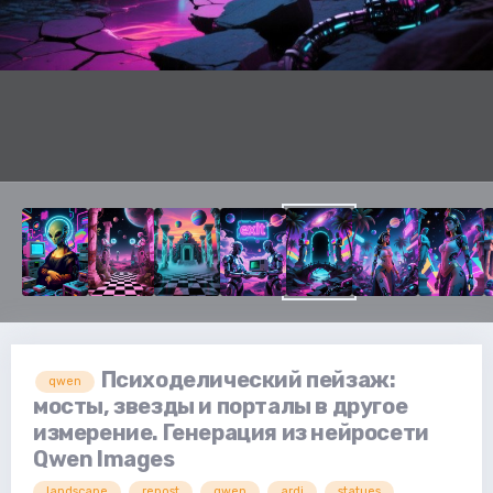
Психоделический пейзаж:
qwen
мосты, звезды и порталы в другое
измерение. Генерация из нейросети
Qwen Images
landscape
repost
qwen
ardi
statues