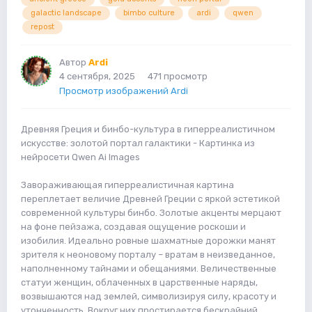
galactic landscape
bimbo culture
ardi
qwen
repost
Автор
Ardi
4 сентября, 2025
471 просмотр
Просмотр изображений Ardi
Древняя Греция и бинбо-культура в гиперреалистичном
искусстве: золотой портал галактики - Картинка из
нейросети Qwen Ai Images
Завораживающая гиперреалистичная картина
переплетает величие Древней Греции с яркой эстетикой
современной культуры бинбо. Золотые акценты мерцают
на фоне пейзажа, создавая ощущение роскоши и
изобилия. Идеально ровные шахматные дорожки манят
зрителя к неоновому порталу – вратам в неизведанное,
наполненному тайнами и обещаниями. Величественные
статуи женщин, облаченных в царственные наряды,
возвышаются над землей, символизируя силу, красоту и
утонченность. Вокруг них простирается бескрайний