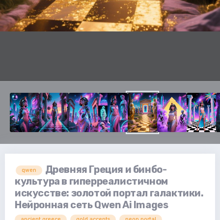
Древняя Греция и бинбо-
qwen
культура в гиперреалистичном
искусстве: золотой портал галактики.
Нейронная сеть Qwen Ai Images
ancient greece
gold accents
neon portal