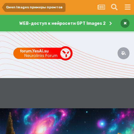
Qwen Images примеры промтов
×
WEB-доступ к нейросети GPT Images 2