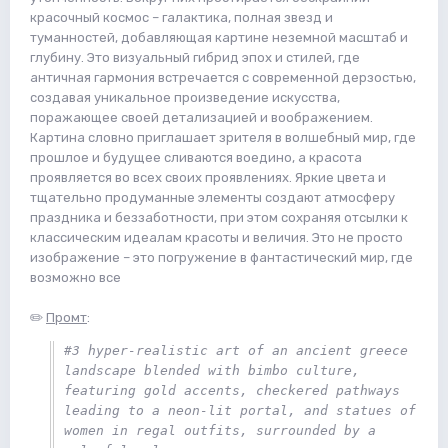
красочный космос – галактика, полная звезд и
туманностей, добавляющая картине неземной масштаб и
глубину. Это визуальный гибрид эпох и стилей, где
античная гармония встречается с современной дерзостью,
создавая уникальное произведение искусства,
поражающее своей детализацией и воображением.
Картина словно приглашает зрителя в волшебный мир, где
прошлое и будущее сливаются воедино, а красота
проявляется во всех своих проявлениях. Яркие цвета и
тщательно продуманные элементы создают атмосферу
праздника и беззаботности, при этом сохраняя отсылки к
классическим идеалам красоты и величия. Это не просто
изображение – это погружение в фантастический мир, где
возможно все
✏️
Промт
:
#3 hyper-realistic art of an ancient greece 
landscape blended with bimbo culture, 
featuring gold accents, checkered pathways 
leading to a neon-lit portal, and statues of 
women in regal outfits, surrounded by a 