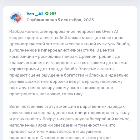
Yes_Ai
659
Опубликовано
5 сентября, 2025
Изображение, сгенерированное нейросетью Qwen AI
Images, представляет собой захватывающее сочетание
древнегреческой эстетики и современной культуры бинбо,
выполненное в гиперреалистичном стиле. В центре
композиции – роскошный пейзаж Древней Греции, где
классические мотивы переплетаются с яркими деталями,
характерными для тренда бинбо. Золотые акценты
придают сцене ощущение богатства и блеска, а идеально
ровные шахматные дорожки ведут к яркому неоновому
порталу, символизирующему вход в неизведанное
пространство, возможно, галактику.
Величественные статуи женщин в царственных нарядах
возвышаются над ландшафтом, олицетворяя красоту, силу
и утонченность. Вокруг них раскинулся бескрайний космос,
наполненный яркими звездами и туманностями, что
придает картине масштабность и ощущение
нереальности. Стилистическое сочетание ретро-