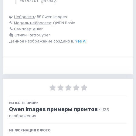
colorful galaxy.
🧩
Нейросеть
: 🐼 Qwen Images
🔨
Модель нейросети
: QWEN.Basic
🔧
Сэмплер
: euler
🎭
Стили
: RetroCyber
Данное изображение создано в:
Yes Ai
ИЗ КАТЕГОРИИ:
Qwen Images примеры промтов
· 1133
изображения
ИНФОРМАЦИЯ О ФОТО