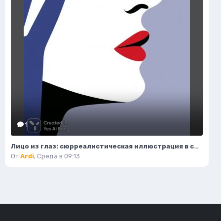
1
Лицо из глаз: сюрреалистическая иллюстрация в стиле минимализма. Нейронная сеть Миджорни
От
Ardi
,
Среда в 09:13