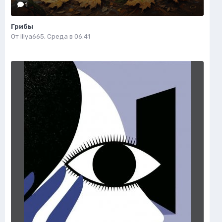
1
Грибы
От
iliya665
,
Среда в 06:41