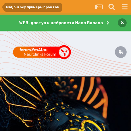
Midjourney примеры промтов
×
WEB-доступ к нейросети Nano Banana