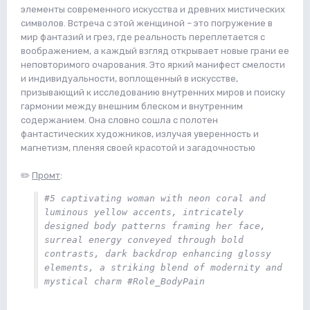
элементы современного искусства и древних мистических
символов. Встреча с этой женщиной – это погружение в
мир фантазий и грез, где реальность переплетается с
воображением, а каждый взгляд открывает новые грани ее
неповторимого очарования. Это яркий манифест смелости
и индивидуальности, воплощенный в искусстве,
призывающий к исследованию внутренних миров и поиску
гармонии между внешним блеском и внутренним
содержанием. Она словно сошла с полотен
фантастических художников, излучая уверенность и
магнетизм, пленяя своей красотой и загадочностью
✏️
Промт
:
#5 captivating woman with neon coral and 
luminous yellow accents, intricately 
designed body patterns framing her face, 
surreal energy conveyed through bold 
contrasts, dark backdrop enhancing glossy 
elements, a striking blend of modernity and 
mystical charm #Role_BodyPain