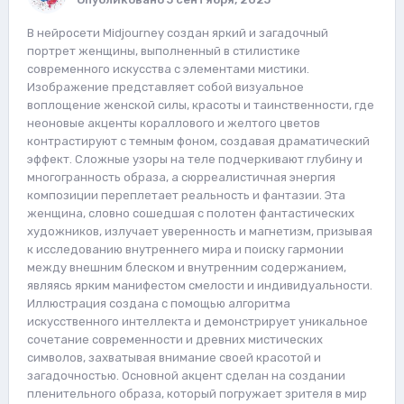
В нейросети Midjourney создан яркий и загадочный
портрет женщины, выполненный в стилистике
современного искусства с элементами мистики.
Изображение представляет собой визуальное
воплощение женской силы, красоты и таинственности, где
неоновые акценты кораллового и желтого цветов
контрастируют с темным фоном, создавая драматический
эффект. Сложные узоры на теле подчеркивают глубину и
многогранность образа, а сюрреалистичная энергия
композиции переплетает реальность и фантазии. Эта
женщина, словно сошедшая с полотен фантастических
художников, излучает уверенность и магнетизм, призывая
к исследованию внутреннего мира и поиску гармонии
между внешним блеском и внутренним содержанием,
являясь ярким манифестом смелости и индивидуальности.
Иллюстрация создана с помощью алгоритма
искусственного интеллекта и демонстрирует уникальное
сочетание современности и древних мистических
символов, захватывая внимание своей красотой и
загадочностью. Основной акцент сделан на создании
пленительного образа, который погружает зрителя в мир