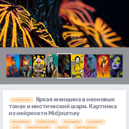
Яркая женщина в неоновых
midjourney
тонах и мистический шарм. Картинка
из нейросети Midjourney
неоновый
midjourney
женщина
контраст
ardi
мистический
repost
светящийся