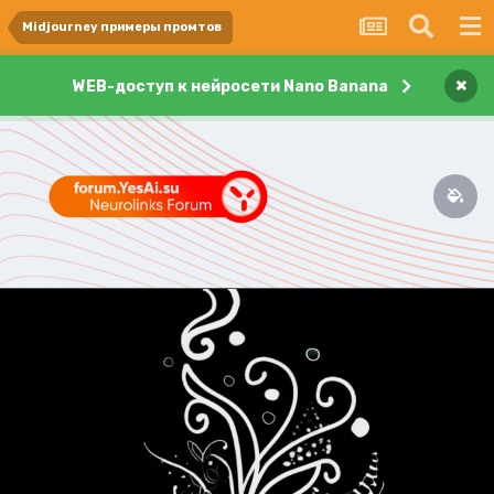
Midjourney примеры промтов
×
WEB-доступ к нейросети Nano Banana