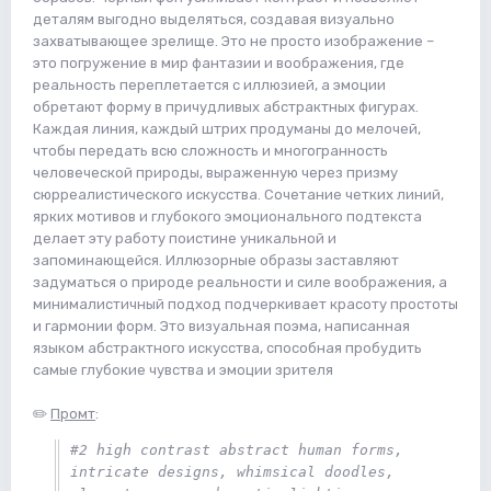
деталям выгодно выделяться, создавая визуально
захватывающее зрелище. Это не просто изображение –
это погружение в мир фантазии и воображения, где
реальность переплетается с иллюзией, а эмоции
обретают форму в причудливых абстрактных фигурах.
Каждая линия, каждый штрих продуманы до мелочей,
чтобы передать всю сложность и многогранность
человеческой природы, выраженную через призму
сюрреалистического искусства. Сочетание четких линий,
ярких мотивов и глубокого эмоционального подтекста
делает эту работу поистине уникальной и
запоминающейся. Иллюзорные образы заставляют
задуматься о природе реальности и силе воображения, а
минималистичный подход подчеркивает красоту простоты
и гармонии форм. Это визуальная поэма, написанная
языком абстрактного искусства, способная пробудить
самые глубокие чувства и эмоции зрителя
✏️
Промт
:
#2 high contrast abstract human forms, 
intricate designs, whimsical doodles, 