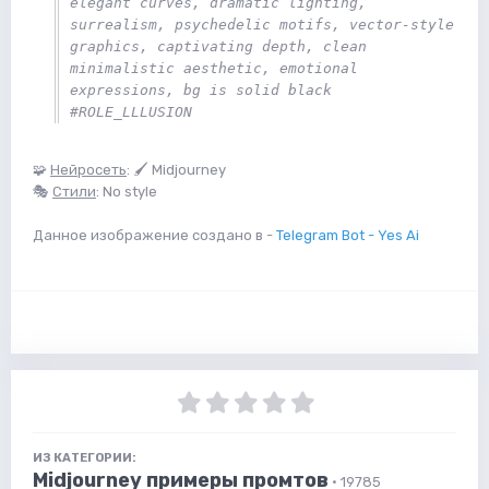
elegant curves, dramatic lighting, 
surrealism, psychedelic motifs, vector-style 
graphics, captivating depth, clean 
minimalistic aesthetic, emotional 
expressions, bg is solid black 
#ROLE_LLLUSION
🧩
Нейросеть
: 🖌 Midjourney
🎭
Стили
: No style
Данное изображение создано в -
Telegram Bot - Yes Ai
ИЗ КАТЕГОРИИ:
Midjourney примеры промтов
· 19785