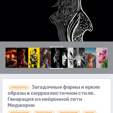
Загадочные формы и яркие
midjourney
образы в сюрреалистичном стиле.
Генерация из нейронной сети
Миджорни
минимализм
midjourney
сюрреализм
repost