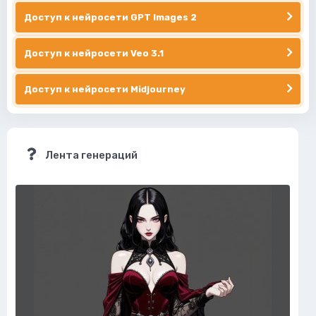
Доступ к нейросети GPT Images 2
Доступ к нейросети Veo 3.1
Доступ к нейросети Midjourney
Лента генераций