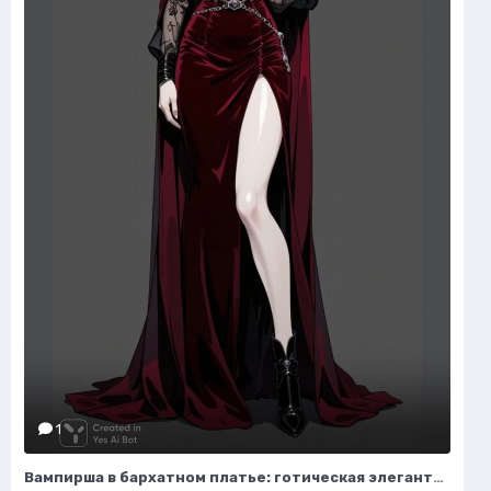
1
Вампирша в бархатном платье: готическая элегантность и таинственная красота ночи. Изображение из нейросети Flux Ai