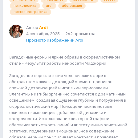
психоделика
ardi
абстракция
векторная графика
Автор
Ardi
4 сентября, 2025
262 просмотра
Просмотр изображений Ardi
Загадочные формы и яркие образы в сюрреалистичном
стиле - Результат работы нейросети Миджорни
Загадочное переплетение человеческих форм в
абстрактном ключе, где каждый элемент пронизан
сложной детализацией и игривыми зарисовками.
Элегантные изгибы органично сочетаются с драматичным
освещением, создавая ощущение глубины и погружения в
сюрреалистический мир. Психоделические мотивы
оживляют композицию, добавляя ей динамики и
загадочности. Использование векторной графики
обеспечивает четкость линий и чистоту минималистичной
эстетики, подчеркивая эмоциональное содержание
образов. Черный фон усиливает контраст и позволяет