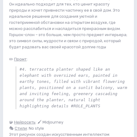
Он идеально подходит для тех, кто ценит красоту
природы и хочет привнести частичку ее в свой дом. Это
идеальное решение для создания уютной и
гостеприимной обстановки на открытом воздухе, где
можно расслабиться и насладиться прекрасным видом.
Горшок-слон – это больше, чем просто предмет интерьера;
это символ силы, мудрости и связи с природой, который
будет радовать вас своей красотой долгие годы
✏️
Промт
:
#4. terracotta planter shaped like an 
elephant with oversized ears, painted in 
earthy tones, filled with vibrant flowering 
plants, positioned on a sunlit balcony, warm 
and inviting feeling, greenery cascading 
around the planter, natural light 
highlighting details #ROLE_PLANTS
🧩
Нейросеть
: 🖌 Midjourney
🎭
Стили
: No style
Этот рисунок создан искусственным интеллектом: