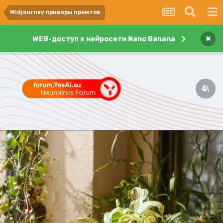
Midjourney примеры промтов
×
WEB-доступ к нейросети Nano Banana