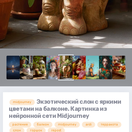
Экзотический слон с яркими
midjourney
цветами на балконе. Картинка из
нейронной сети Midjourney
растения
балкон
midjourney
ardi
терракота
слон
горшок
repost