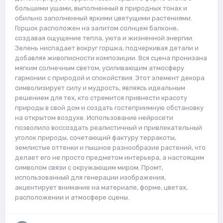
большими ушами, выполненный в природных тонах и
обильно заполненный яркими цветущими растениями.
Горшок расположен на залитом солнцем балконе,
создавая ощущение тепла, уюта и жизненной энергии.
Зелень ниспадает вокруг горшка, подчеркивая детали и
добавляя живописности композиции. Вся сцена пронизана
мягким солнечным светом, усиливающим атмосферу
гармонии с природой и спокойствия. Этот элемент декора
символизирует силу и мудрость, являясь идеальным
решением для тех, кто стремится привнести красоту
природы в свой дом и создать гостеприимную обстановку
на открытом воздухе. Использование нейросети
позволило воссоздать реалистичный и привлекательный
уголок природы, сочетающий фактуру терракоты,
землистые оттенки и пышное разнообразие растений, что
делает его не просто предметом интерьера, а настоящим
символом связи с окружающим миром. Промт,
использованный для генерации изображения,
акцентирует внимание на материале, форме, цветах,
расположении и атмосфере сцены.