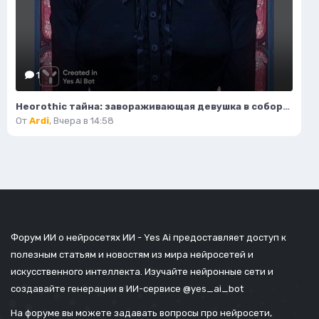
1
Неогothic тайна: завораживающая девушка в соборе под красным лунным светом. Генерация из нейросети Миджорни
От
Ardi
,
Вчера в 14:58
Форум ИИ о нейросетях ИИ - Yes Ai предоставляет доступ к
полезным статьям и новостям из мира нейросетей и
искусственного интеллекта. Изучайте нейронные сети и
создавайте генерации в ИИ-сервисе
@yes_ai_bot
На форуме вы можете задавать вопросы про нейросети,