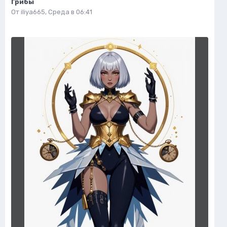
Грибы
От
iliya665
,
Среда в 06:41