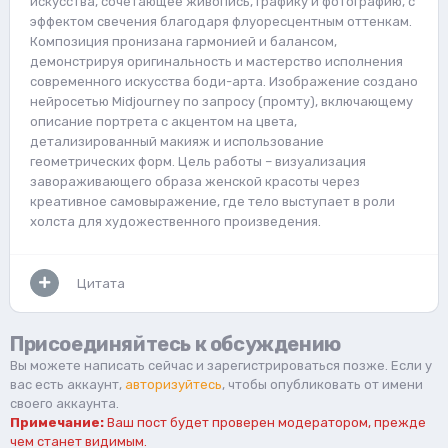
искусства, сочетающее живопись, графику и фотографию, с
эффектом свечения благодаря флуоресцентным оттенкам.
Композиция пронизана гармонией и балансом,
демонстрируя оригинальность и мастерство исполнения
современного искусства боди-арта. Изображение создано
нейросетью Midjourney по запросу (промту), включающему
описание портрета с акцентом на цвета,
детализированный макияж и использование
геометрических форм. Цель работы – визуализация
завораживающего образа женской красоты через
креативное самовыражение, где тело выступает в роли
холста для художественного произведения.
Цитата
Присоединяйтесь к обсуждению
Вы можете написать сейчас и зарегистрироваться позже. Если у
вас есть аккаунт,
авторизуйтесь
, чтобы опубликовать от имени
своего аккаунта.
Примечание:
Ваш пост будет проверен модератором, прежде
чем станет видимым.