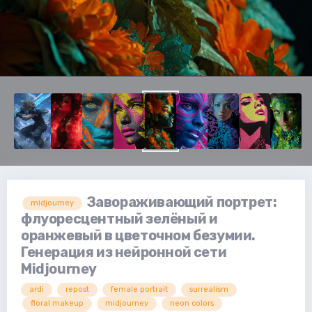
Завораживающий портрет:
midjourney
флуоресцентный зелёный и
оранжевый в цветочном безумии.
Генерация из нейронной сети
Midjourney
ardi
repost
female portrait
surrealism
floral makeup
midjourney
neon colors