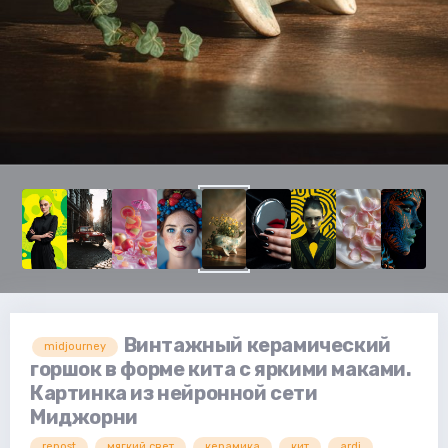
Винтажный керамический
midjourney
горшок в форме кита с яркими маками.
Картинка из нейронной сети
Миджорни
repost
мягкий свет
керамика
кит
ardi