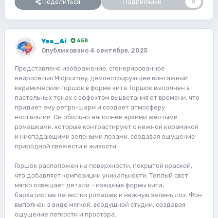
Поделиться
Подписчики
0
Yes_Ai
658
Опубликовано
4 сентября, 2025
Представлено изображение, сгенерированное
нейросетью Midjourney, демонстрирующее винтажный
керамический горшок в форме кита. Горшок выполнен в
пастельных тонах с эффектом выцветания от времени, что
придает ему ретро-шарм и создает атмосферу
ностальгии. Он обильно наполнен яркими желтыми
ромашками, которые контрастируют с нежной керамикой
и ниспадающими зелеными лозами, создавая ощущение
природной свежести и живости.
Горшок расположен на поверхности, покрытой краской,
что добавляет композиции уникальности. Теплый свет
мягко освещает детали – изящные формы кита,
бархатистые лепестки ромашек и нежную зелень лоз. Фон
выполнен в виде мягкой, воздушной студии, создавая
ощущение легкости и простора.