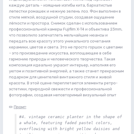
каждую деталь – изящные изгибы кита, бархатистые
лепестки ромашек и нежную зелень лоз. Фон выполнен в
стиле мягкой, воздушной студии, создавая ощущение
лёгкости и простора. Снимок сделан с использованием
профессиональной камеры Fujifilm X-T4 и объектива 23mm,
что позволило запечатлеть мельчайшие нюансы и
передать всю красоту этого уникального сочетания
керамики, цветов и света. Это не просто горшок с цветами
– это произведение искусства, воплощающее в себе
гармонию природы и человеческого творчества. Такая
композиция идеально украсит интерьер, наполняя его
уютом и позитивной энергией, а также станет прекрасным
подарком для ценителей винтажного стиля и живой
красоты. В этой сцене переплетаются элементы ретро-
эстетики, природной свежести и профессиональной
фотографии, создавая неповторимый визуальный опыт
✏️
Промт
:
#4. vintage ceramic planter in the shape of 
a whale, featuring faded pastel colors, 
overflowing with bright yellow daisies and 