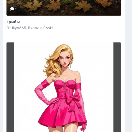
1
Грибы
От
iliya665
,
Вчера в 06:41