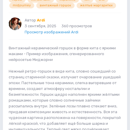
midjourney
винтажный горшок
желтые маргаритки
Автор
Ardi
3 сентября, 2025
360 просмотров
Просмотр изображений Ardi
Винтажный керамический горшок в форме кита с яркими
маками - Пример изображения, сгенерированного
нейросетью Миджорни
Нежный ретро-горшок в виде кита, словно сошедший со
страниц старинной сказки, излучает очарование ушедшей
эпохи. Пастельные тона керамики, слегка выгоревшие от
времени, создают атмосферу ностальгии и
безмятежности. Горшок щедро наполнен яркими жёлтыми
ромашками, которые словно солнечные зайчики
рассыпались внутри. Зелёные лозы плавно стекают вниз,
придавая композиции живость и естественность. Вся эта
чудесная картина расположена на поверхности, покрытой
лёгкой краской, что добавляет ещё больше шарма и
индивидуальности. Теплый свет мягко подчёркивает