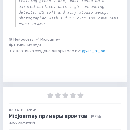
trailing green vines, positioned on a 
painted surface, warm light enhancing 
details, BG soft and airy studio setup, 
photographed with a fuji x-t4 and 23mm lens 
#ROLE_PLANTS
🧩
Нейросеть
: 🖌 Midjourney
🎭
Стили
: No style
Эта картинка создана алгоритмом ИИ:
@yes_ai_bot
ИЗ КАТЕГОРИИ:
Midjourney примеры промтов
· 19785
изображений