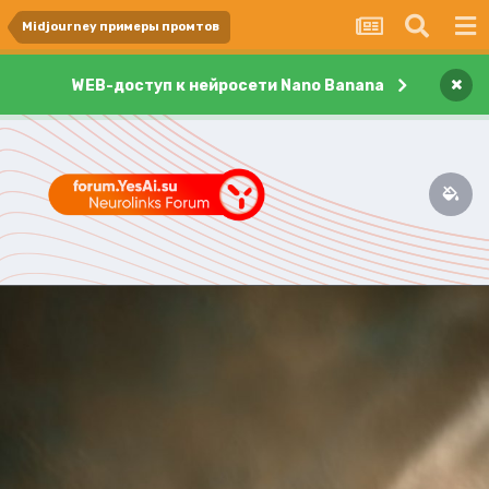
Midjourney примеры промтов
×
WEB-доступ к нейросети Nano Banana