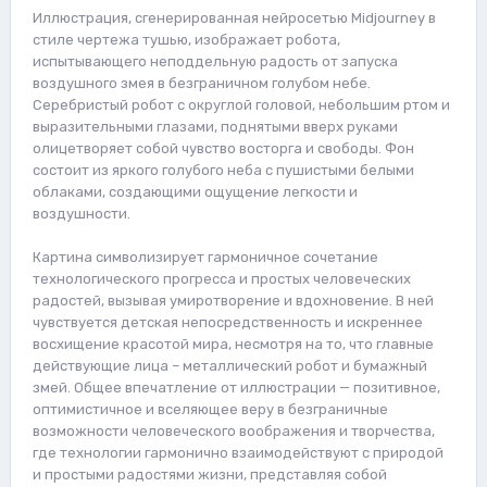
Иллюстрация, сгенерированная нейросетью Midjourney в
стиле чертежа тушью, изображает робота,
испытывающего неподдельную радость от запуска
воздушного змея в безграничном голубом небе.
Серебристый робот с округлой головой, небольшим ртом и
выразительными глазами, поднятыми вверх руками
олицетворяет собой чувство восторга и свободы. Фон
состоит из яркого голубого неба с пушистыми белыми
облаками, создающими ощущение легкости и
воздушности.
Картина символизирует гармоничное сочетание
технологического прогресса и простых человеческих
радостей, вызывая умиротворение и вдохновение. В ней
чувствуется детская непосредственность и искреннее
восхищение красотой мира, несмотря на то, что главные
действующие лица – металлический робот и бумажный
змей. Общее впечатление от иллюстрации — позитивное,
оптимистичное и вселяющее веру в безграничные
возможности человеческого воображения и творчества,
где технологии гармонично взаимодействуют с природой
и простыми радостями жизни, представляя собой