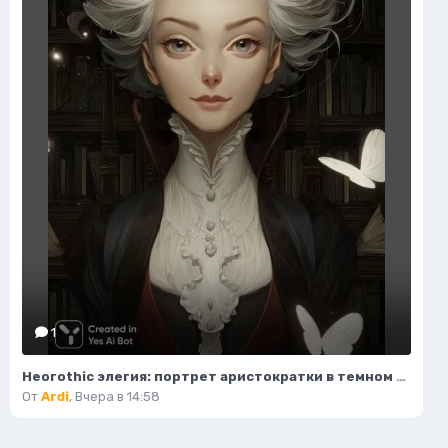
1
Неогothic элегия: портрет аристократки в темном величии библиотеки. Картинка из нейронной сети Миджорни
От
Ardi
,
Вчера в 14:58