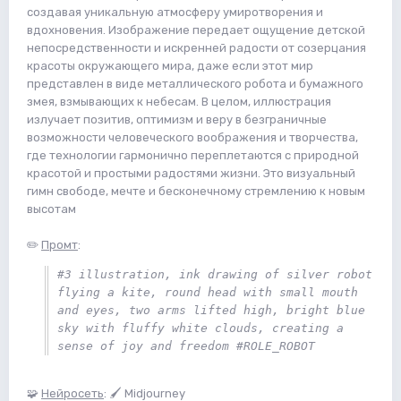
создавая уникальную атмосферу умиротворения и
вдохновения. Изображение передает ощущение детской
непосредственности и искренней радости от созерцания
красоты окружающего мира, даже если этот мир
представлен в виде металлического робота и бумажного
змея, взмывающих к небесам. В целом, иллюстрация
излучает позитив, оптимизм и веру в безграничные
возможности человеческого воображения и творчества,
где технологии гармонично переплетаются с природной
красотой и простыми радостями жизни. Это визуальный
гимн свободе, мечте и бесконечному стремлению к новым
высотам
✏️
Промт
:
#3 illustration, ink drawing of silver robot 
flying a kite, round head with small mouth 
and eyes, two arms lifted high, bright blue 
sky with fluffy white clouds, creating a 
sense of joy and freedom #ROLE_ROBOT
🧩
Нейросеть
: 🖌 Midjourney