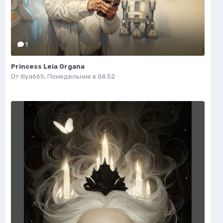
1
Princess Leia Organa
От
iliya665
,
Понедельник в 04:52