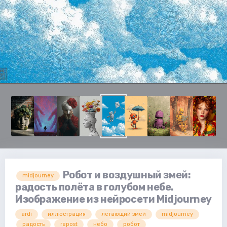
Робот и воздушный змей:
midjourney
радость полёта в голубом небе.
Изображение из нейросети Midjourney
ardi
иллюстрация
летающий змей
midjourney
радость
repost
небо
робот