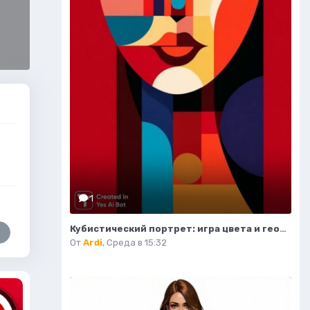
1
Кубистический портрет: игра цвета и геометрических форм. Нейросеть Midjourney
От
Ardi
,
Среда в 15:32