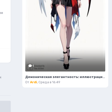
ом
1
Демоническая элегантность: иллюстрация высокой моды в стиле фэнтези. Нейросеть Flux.1
и
От
Ardi
,
Среда в 16:49