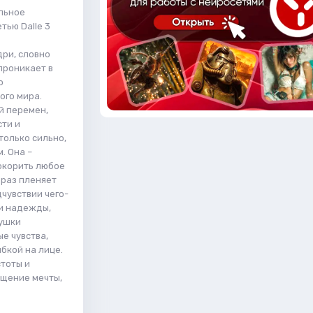
льное
тью Dalle 3
дри, словно
 проникает в
о
ого мира.
й перемен,
ти и
олько сильно,
. Она –
покорить любое
браз пленяет
чувствии чего-
 и надежды,
вушки
е чувства,
бкой на лице.
стоты и
ощение мечты,