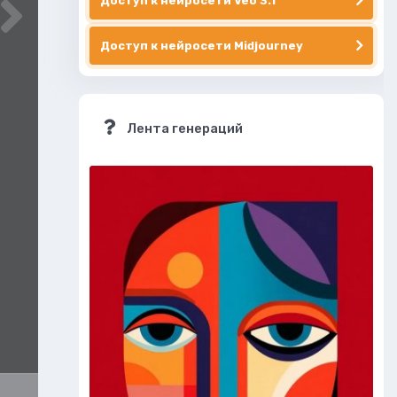
Доступ к нейросети Veo 3.1
Доступ к нейросети Midjourney
Лента генераций