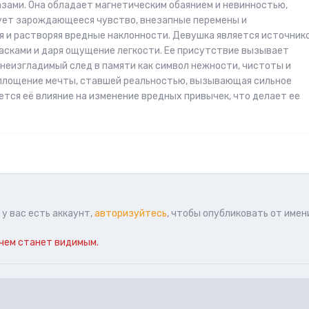
зами. Она обладает магнетическим обаянием и невинностью,
ует зарождающееся чувство, внезапные перемены и
 и растворяя вредные наклонности. Девушка является источник
расками и даря ощущение легкости. Ее присутствие вызывает
 неизгладимый след в памяти как символ нежности, чистоты и
воплощение мечты, ставшей реальностью, вызывающая сильное
тся её влияние на изменение вредных привычек, что делает ее
у вас есть аккаунт,
авторизуйтесь
, чтобы опубликовать от имен
чем станет видимым.