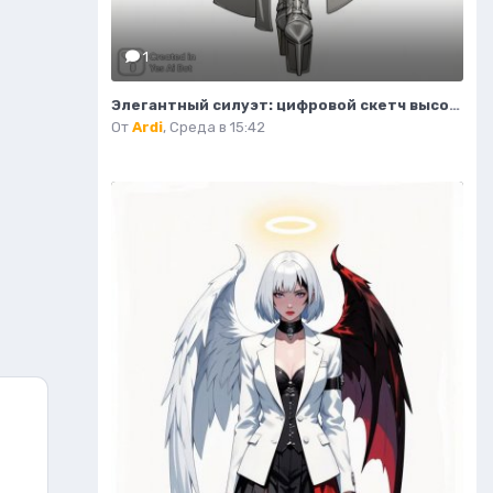
1
Элегантный силуэт: цифровой скетч высокой моды в студийном исполнении. Изображение из нейросети Flux 1
От
Ardi
,
Среда в 15:42