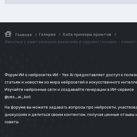
Галерея
Dalle примеры промтов
Главная
Лисичка с каштановыми волосами и серыми глазами – плените
Форум ИИ о нейросетях ИИ - Yes Ai предоставляет доступ к поле
статьям и новостям из мира нейросетей и искусственного интелл
Изучайте нейронные сети и создавайте генерации в ИИ-сервисе
@yes_ai_bot
На форуме вы можете задавать вопросы про нейросети, участвова
дискуссиях и делиться своим контентом, получая ценные отзывы 
советы.