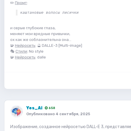
✏️
Промт
:
каштановые волосы лисички
и серые глубокие глаза,
меняют мои вредные привычки,
ох как же соблазнительна она...
🧩
Нейросеть
: 🔮 DALLE-3 [Multi-image]
🎭
Стили
: No style
🧩
Нейросеть
: dalle
Yes_Ai
658
Опубликовано
4 сентября, 2025
Изображение, созданное нейросетью DALL-E 3, представля