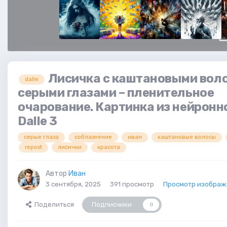
Лисичка с каштановыми вол
dalle
серыми глазами – пленительное
очарование. Картинка из нейронн
Dalle 3
серые глаза
соблазнение
иван
каштановые волосы
repost
лисички
красота
Автор
Иван
3 сентября, 2025
391 просмотр
Просмотр изображ
Поделиться
Подписчики
0