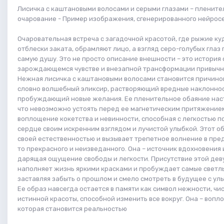
Лисичка с каштановыми волосами и серыми глазами – плените
очарование - Пример изображения, сгенерированного нейросе
Очаровательная встреча с загадочной красотой, где рыжие ку
отблески заката, обрамляют лицо, а взгляд серо-голубых глаз
самую душу. Это не просто описание внешности – это история 
зарождающемся чувстве и внезапной трансформации привычн
Нежная лисичка с каштановыми волосами становится причино
словно волшебный эликсир, растворяющий вредные наклоннос
пробуждающий новые желания. Ее пленительное обаяние наст
что невозможно устоять перед ее магнетическим притяжением
воплощение кокетства и невинности, способная с легкостью 
сердце своим искренним взглядом и лучистой улыбкой. Этот о
своей естественностью и вызывает трепетное волнение в пред
то прекрасного и неизведанного. Она – источник вдохновения
дарящая ощущение свободы и легкости. Присутствие этой де
наполняет жизнь яркими красками и пробуждает самые светлы
заставляя забыть о прошлом и смело смотреть в будущее с улы
Ее образ навсегда остается в памяти как символ нежности, чи
истинной красоты, способной изменить все вокруг. Она – вопл
которая становится реальностью