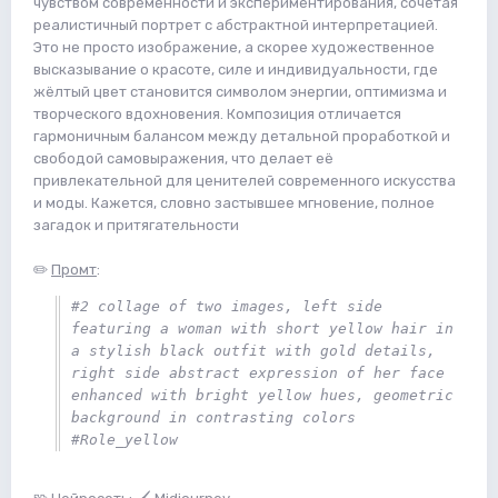
чувством современности и экспериментирования, сочетая
реалистичный портрет с абстрактной интерпретацией.
Это не просто изображение, а скорее художественное
высказывание о красоте, силе и индивидуальности, где
жёлтый цвет становится символом энергии, оптимизма и
творческого вдохновения. Композиция отличается
гармоничным балансом между детальной проработкой и
свободой самовыражения, что делает её
привлекательной для ценителей современного искусства
и моды. Кажется, словно застывшее мгновение, полное
загадок и притягательности
✏️
Промт
:
#2 collage of two images, left side 
featuring a woman with short yellow hair in 
a stylish black outfit with gold details, 
right side abstract expression of her face 
enhanced with bright yellow hues, geometric 
background in contrasting colors 
#Role_yellow