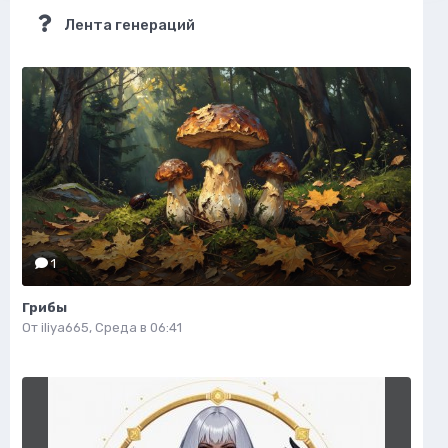
Лента генераций
1
Грибы
От
iliya665
,
Среда в 06:41