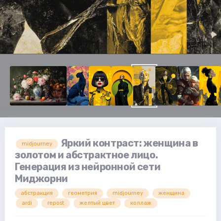
Яркий контраст: женщина в
midjourney
золотом и абстрактное лицо.
Генерация из нейронной сети
Миджорни
абстракция
геометрия
midjourney
женщина
ardi
repost
желтый цвет
коллаж