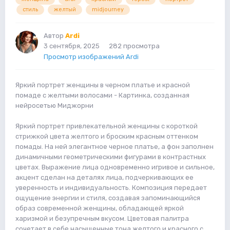
стиль
желтый
midjourney
Автор
Ardi
3 сентября, 2025
282 просмотра
Просмотр изображений Ardi
Яркий портрет женщины в черном платье и красной
помаде с желтыми волосами - Картинка, созданная
нейросетью Миджорни
Яркий портрет привлекательной женщины с короткой
стрижкой цвета желтого и броским красным оттенком
помады. На ней элегантное черное платье, а фон заполнен
динамичными геометрическими фигурами в контрастных
цветах. Выражение лица одновременно игривое и сильное,
акцент сделан на деталях лица, подчеркивающих ее
уверенность и индивидуальность. Композиция передает
ощущение энергии и стиля, создавая запоминающийся
образ современной женщины, обладающей яркой
харизмой и безупречным вкусом. Цветовая палитра
сочетает в себе насыщенные тона желтого и красного с