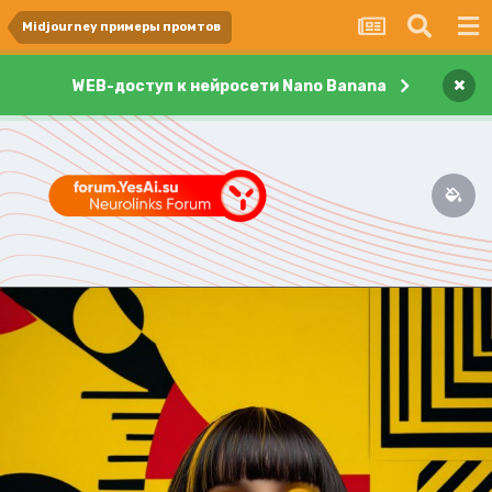
Midjourney примеры промтов
×
WEB-доступ к нейросети Nano Banana