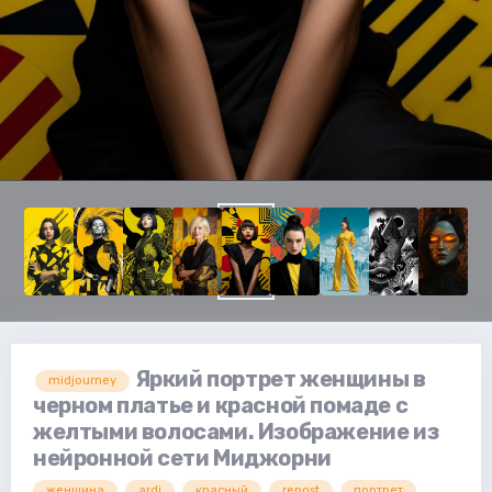
Яркий портрет женщины в
midjourney
черном платье и красной помаде с
желтыми волосами. Изображение из
нейронной сети Миджорни
женщина
ardi
красный
repost
портрет