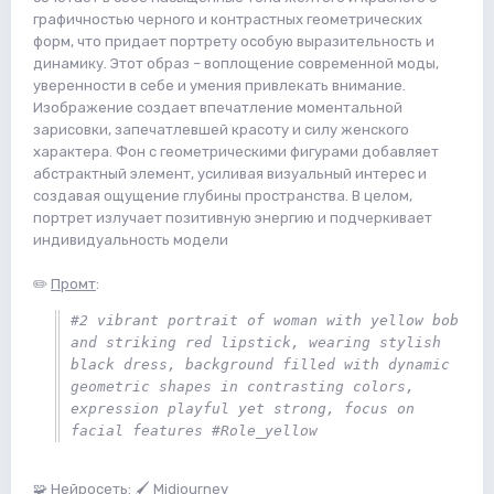
графичностью черного и контрастных геометрических
форм, что придает портрету особую выразительность и
динамику. Этот образ – воплощение современной моды,
уверенности в себе и умения привлекать внимание.
Изображение создает впечатление моментальной
зарисовки, запечатлевшей красоту и силу женского
характера. Фон с геометрическими фигурами добавляет
абстрактный элемент, усиливая визуальный интерес и
создавая ощущение глубины пространства. В целом,
портрет излучает позитивную энергию и подчеркивает
индивидуальность модели
✏️
Промт
:
#2 vibrant portrait of woman with yellow bob 
and striking red lipstick, wearing stylish 
black dress, background filled with dynamic 
geometric shapes in contrasting colors, 
expression playful yet strong, focus on 
facial features #Role_yellow
🧩
Нейросеть
: 🖌 Midjourney