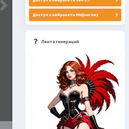
Доступ к нейросети Veo 3.1
Доступ к нейросети Midjourney
Лента генераций