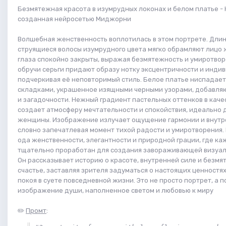
Безмятежная красота в изумрудных локонах и белом платье - 
созданная нейросетью Миджорни
Волшебная женственность воплотилась в этом портрете. Дли
струящиеся волосы изумрудного цвета мягко обрамляют лицо 
глаза спокойно закрыты, выражая безмятежность и умиротво
обручи серьги придают образу нотку эксцентричности и инди
подчеркивая её неповторимый стиль. Белое платье ниспадае
складками, украшенное изящными черными узорами, добавля
и загадочности. Нежный градиент пастельных оттенков в каче
создает атмосферу мечтательности и спокойствия, идеально 
женщины. Изображение излучает ощущение гармонии и внутр
словно запечатлевая момент тихой радости и умиротворения. 
ода женственности, элегантности и природной грации, где к
тщательно проработан для создания завораживающей визуал
Он рассказывает историю о красоте, внутренней силе и безм
счастье, заставляя зрителя задуматься о настоящих ценностя
покоя в суете повседневной жизни. Это не просто портрет, а 
изображение души, наполненное светом и любовью к миру
✏️
Промт
: