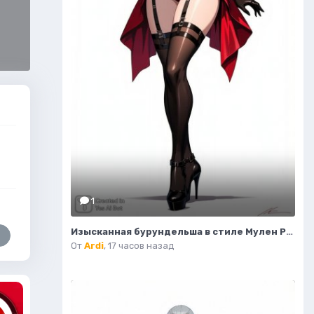
1
Изысканная бурундельша в стиле Мулен Руж: завораживающая мода и красота. Генерация из нейронной сети Flux 1
От
Ardi
,
17 часов назад