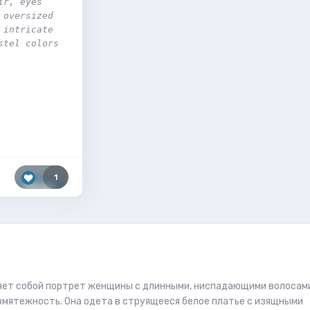
r, eyes 
oversized 
intricate 
tel colors 
1
ляет собой портрет женщины с длинными, ниспадающими волосам
мятежность. Она одета в струящееся белое платье с изящными