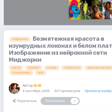
Безмятежная красота в
midjourney
изумрудных локонах и белом плат
Изображение из нейронной сети
Миджорни
repost
портрет
платье
midjourney
длинные волосы
спокойствие
ardi
Автор
Ardi
2 сентября, 2025
357 просмотров
Просмотр изобр
Поделиться
Подписчики
0