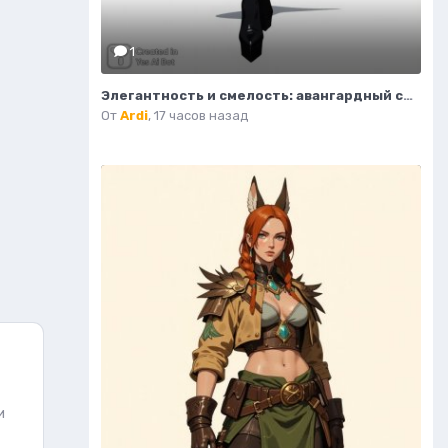
1
Элегантность и смелость: авангардный силуэт в стиле высокой моды. Генерация из нейросети Flux 1
От
Ardi
,
17 часов назад
и