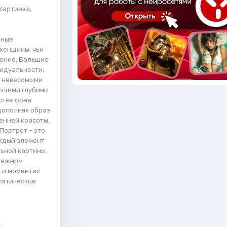
Картинка,
нные
женщины, чьи
рение. Большие
видуальности,
т невесомыми
ющими глубины
стве фона
дополняя образ
енней красоты,
Портрет – это
аждый элемент
ьной картины.
ятежном
х и моментах
поэтическое