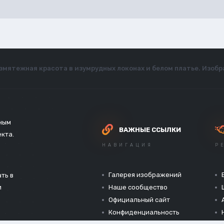
змятежная красота в изумрудных локонах и белом платье. Изоб
зным
ВАЖНЫЕ ССЫЛКИ
екта.
НАВИГАЦИЯ
Р
Галерея изображений
ть в
и
Наше сообщество
Официальный сайт
Конфиденциальность