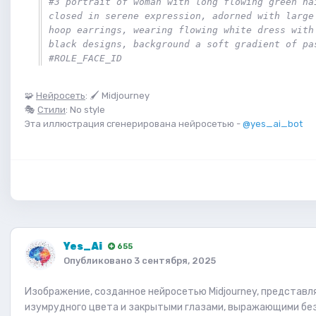
#3 portrait of woman with long flowing green hai
closed in serene expression, adorned with large 
hoop earrings, wearing flowing white dress with 
black designs, background a soft gradient of pas
#ROLE_FACE_ID
🧩
Нейросеть
: 🖌 Midjourney
🎭
Стили
: No style
Эта иллюстрация сгенерирована нейросетью -
@yes_ai_bot
Yes_Ai
655
Опубликовано
3 сентября, 2025
Изображение, созданное нейросетью Midjourney, представ
изумрудного цвета и закрытыми глазами, выражающими без