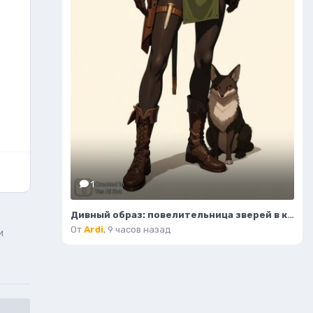
1
Дивный образ: повелительница зверей в кожаном корсете и зеленой юбке. Изображение из нейронной сети Flux Ai
От
Ardi
,
9 часов назад
и