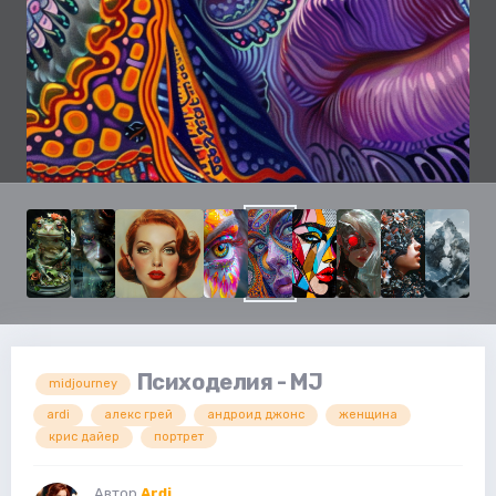
Психоделия - MJ
midjourney
ardi
алекс грей
андроид джонс
женщина
крис дайер
портрет
Автор
Ardi