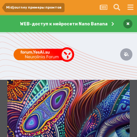
Midjourney примеры промтов
×
WEB-доступ к нейросети Nano Banana