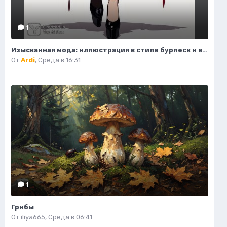
1
Изысканная мода: иллюстрация в стиле бурлеск и высокой моды. Картинка из нейронной сети Flux.1
От
Ardi
,
Среда в 16:31
1
Грибы
От
iliya665
,
Среда в 06:41