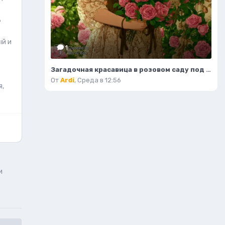
ь
ый и
1
Загадочная красавица в розовом саду под закатным небом. Изображение из нейросети Миджорни
От
Ardi
,
Среда в 12:56
я,
и