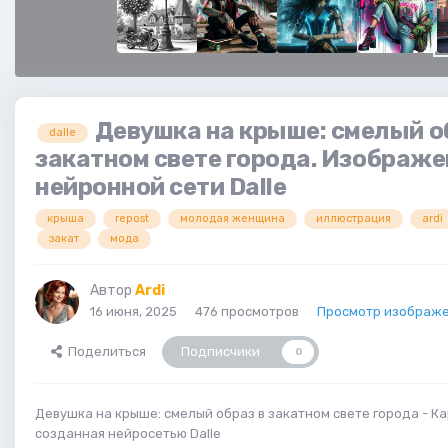
Девушка на крыше: смелый о
dalle
закатном свете города. Изображе
нейронной сети Dalle
крыша
repost
молодая женщина
иллюстрация
ardi
закат
мода
Автор
Ardi
16 июня, 2025
476 просмотров
Просмотр изображе
Поделиться
Подписчики
0
Девушка на крыше: смелый образ в закатном свете города - Ка
созданная нейросетью Dalle