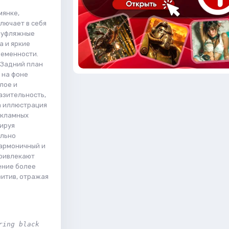
мянке,
лючает в себя
амуфляжные
а и яркие
ременности.
 Задний план
 на фоне
лое и
азительность,
а иллюстрация
екламных
рируя
ельно
гармоничный и
привлекают
ение более
зитив, отражая
ing black 