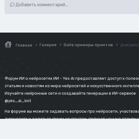
Добавить комментарий...
Галерея
Dalle примеры промтов
Девушка 
Главная
Форум ИИ о нейросетях ИИ - Yes Ai предоставляет доступ к поле
статьям и новостям из мира нейросетей и искусственного интелл
Изучайте нейронные сети и создавайте генерации в ИИ-сервисе
@yes_ai_bot
На форуме вы можете задавать вопросы про нейросети, участвова
дискуссиях и делиться своим контентом, получая ценные отзывы 
советы.