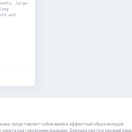
ants, large 
ong 
ld and 
изма, представляет собой яркий и эффектный образ молодой
заката над городскими крышами. Девушка одета в дерзкий наря