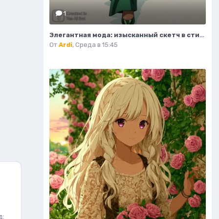
1
Элегантная мода: изысканный скетч в стиле люкс высокой верности. Картинка из нейронной сети Flux
От
Ardi
,
Среда в 15:45
д: