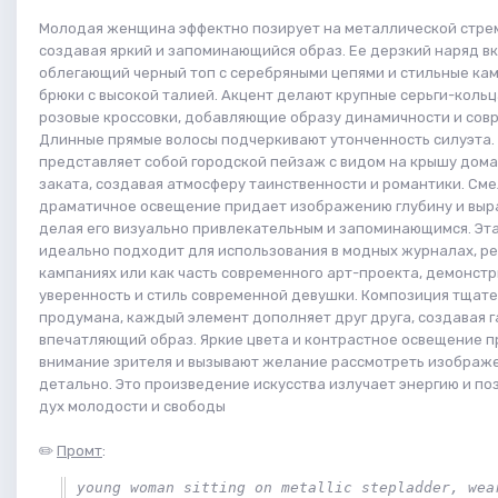
Молодая женщина эффектно позирует на металлической стре
создавая яркий и запоминающийся образ. Ее дерзкий наряд вк
облегающий черный топ с серебряными цепями и стильные к
брюки с высокой талией. Акцент делают крупные серьги-кольц
розовые кроссовки, добавляющие образу динамичности и сов
Длинные прямые волосы подчеркивают утонченность силуэта.
представляет собой городской пейзаж с видом на крышу дома
заката, создавая атмосферу таинственности и романтики. Сме
драматичное освещение придает изображению глубину и выр
делая его визуально привлекательным и запоминающимся. Эт
идеально подходит для использования в модных журналах, р
кампаниях или как часть современного арт-проекта, демонст
уверенность и стиль современной девушки. Композиция тщат
продумана, каждый элемент дополняет друг друга, создавая 
впечатляющий образ. Яркие цвета и контрастное освещение 
внимание зрителя и вызывают желание рассмотреть изображ
детально. Это произведение искусства излучает энергию и по
дух молодости и свободы
✏️
Промт
:
young woman sitting on metallic stepladder, wear