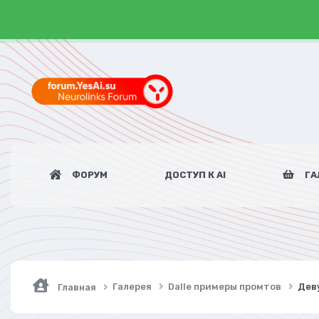
ФОРУМ
ДОСТУП К AI
ГА
Галерея
Dalle примеры промтов
Деву
Главная