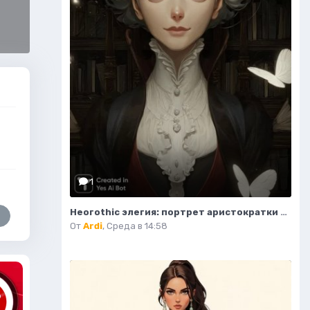
1
Неогothic элегия: портрет аристократки в темном величии библиотеки. Картинка из нейронной сети Миджорни
От
Ardi
,
Среда в 14:58