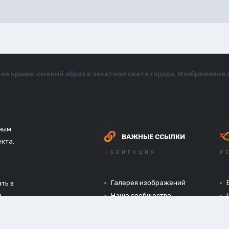
на крыше: смелый образ в закатном свете города. Изображение и
зным
ВАЖНЫЕ ССЫЛКИ
екта.
НАВИГАЦИЯ
Р
Галерея изображений
ть в
и
Наше сообщество
Официальный сайт
Конфиденциальность