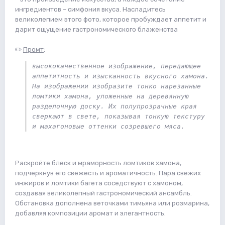
ингредиентов – симфония вкуса. Насладитесь
великолепием этого фото, которое пробуждает аппетит и
дарит ощущение гастрономического блаженства
✏️
Промт
:
высококачественное изображение, передающее 
аппетитность и изысканность вкусного хамона. 
На изображении изобразите тонко нарезанные 
ломтики хамона, уложенные на деревянную 
разделочную доску. Их полупрозрачные края 
сверкают в свете, показывая тонкую текстуру 
и махагоновые оттенки созревшего мяса.
Раскройте блеск и мраморность ломтиков хамона,
подчеркнув его свежесть и ароматичность. Пара свежих
инжиров и ломтики багета соседствуют с хамоном,
создавая великолепный гастрономический ансамбль.
Обстановка дополнена веточками тимьяна или розмарина,
добавляя композиции аромат и элегантность.