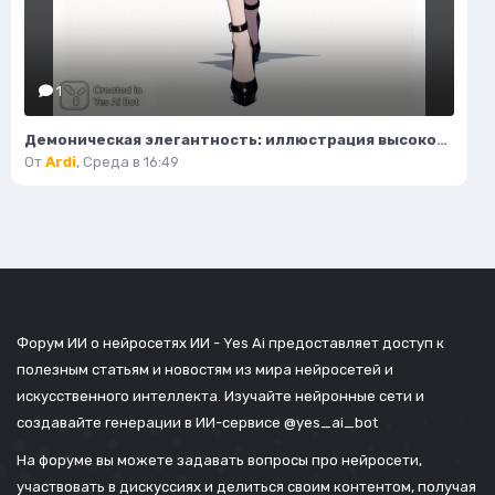
1
Демоническая элегантность: иллюстрация высокой моды в стиле фэнтези. Нейросеть Flux.1
От
Ardi
,
Среда в 16:49
Форум ИИ о нейросетях ИИ - Yes Ai предоставляет доступ к
полезным статьям и новостям из мира нейросетей и
искусственного интеллекта. Изучайте нейронные сети и
создавайте генерации в ИИ-сервисе
@yes_ai_bot
На форуме вы можете задавать вопросы про нейросети,
участвовать в дискуссиях и делиться своим контентом, получая