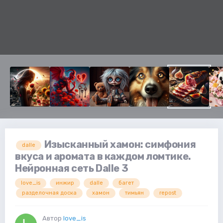
Изысканный хамон: симфония
dalle
вкуса и аромата в каждом ломтике.
Нейронная сеть Dalle 3
love_is
инжир
dalle
багет
разделочная доска
хамон
тимьян
repost
Автор
love_is