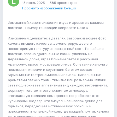
15 июня, 2025
385 просмотров
Просмотр изображений love_is
Изысканный хамон: симфония вкуса и аромата в каждом
ломтике - Пример генерации нейросети Dalle 3
Изысканный деликатес в деталях: завораживающее фото
хамона высшего качества, демонстрирующее его
неповторимую текстуру и насыщенный цвет. Тончайшие
ломтики, словно драгоценные камни, уложены на
деревянной доске, играя бликами света и раскрывая
мраморную красоту созревшего мяса. Сочетание хамона с
нежными инжирами и хрустящим багетом создает
гармоничный гастрономический пейзаж, наполненный
ароматами свежих трав – тимьяна или розмарина. Мягкий
свет подчеркивает аппетитный вид каждого ингредиента,
формируя теплую и гостеприимную атмосферу,
вызывающую желание немедленно попробовать этот
кулинарный шедевр. Это визуальное наслаждение для
гурманов, передающее истинный вкус роскоши и
изысканности испанской кухни, где каждый ломтик хамона
– это произведение искусства, а каждое сочетание