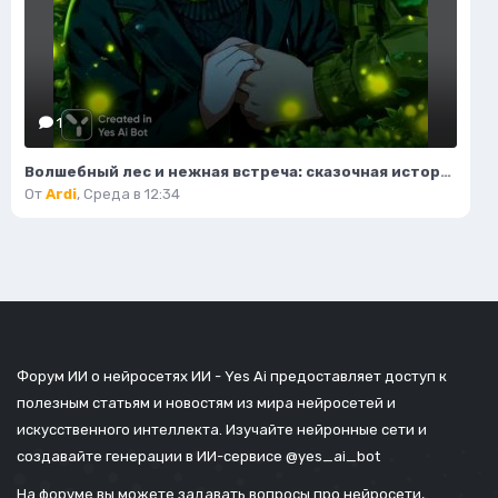
1
Волшебный лес и нежная встреча: сказочная история в стиле аниме. Нейросеть Midjourney
От
Ardi
,
Среда в 12:34
Форум ИИ о нейросетях ИИ - Yes Ai предоставляет доступ к
полезным статьям и новостям из мира нейросетей и
искусственного интеллекта. Изучайте нейронные сети и
создавайте генерации в ИИ-сервисе
@yes_ai_bot
На форуме вы можете задавать вопросы про нейросети,