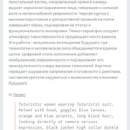
пристальный взгляд, направленный прямо в камеру,
выдает серьезное выражение лица, говорящее о сильной
воле и непоколебимой уверенности. Черная куртка с
высоким воротником и декоративной пряжкой на поясе
завершают образ, подчеркивая ее статус и
функциональность экипировки. Темно-серый фон создает
атмосферу таинственности и предвещает нечто важное.
Эта работа – визуальное воплощение будущего, где
технологии и человеческая сила объединяются в единое
целое. Цифровой стиль исполнения добавляет
изображению современности и подчеркивает его
принадлежность к миру высоких технологий. Картина
передает ощущение напряжения и готовности к действию,
заставляя зрителя задуматься о возможностях и вызовах
будущего
✏️
Промт
:
futuristic woman wearing futuristic suit, 
helmet with hood, goggles blue lenses, 
orange and blue accents, long black hair, 
looking directly at camera serious 
expression, black jacket high collar buckle 