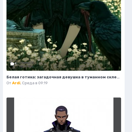
1
Белая готика: загадочная девушка в туманном склепе под полной луной. Нейронная сеть Midjourney
От
Ardi
,
Среда в 09:19