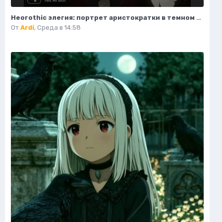
Неогothic элегия: портрет аристократки в темном величии библиотеки. Картинка из нейронной сети Миджорни
От
Ardi
,
Среда в 14:58