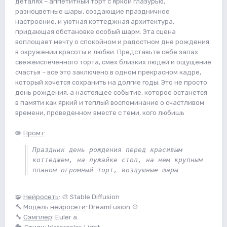
деталях – аппетитный торт с яркой глазурью,
разноцветные шары, создающие праздничное
настроение, и уютная коттеджная архитектура,
придающая обстановке особый шарм. Эта сцена
воплощает мечту о спокойном и радостном дне рождения
в окружении красоты и любви. Представьте себе запах
свежеиспеченного торта, смех близких людей и ощущение
счастья – все это заключено в одном прекрасном кадре,
который хочется сохранить на долгие годы. Это не просто
день рождения, а настоящее событие, которое останется
в памяти как яркий и теплый воспоминание о счастливом
времени, проведенном вместе с теми, кого любишь
✏️
Промт
:
Праздник день рождения перед красивым 
коттеджем, на лужайке стол, на нем крупным 
планом огромный торт, воздушные шары
🧩
Нейросеть
: 🎨 Stable Diffusion
🔨
Модель нейросети
: DreamFusion 💠
🔧
Сэмплер
: Euler a