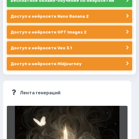
Бесплатное онлайн-обучение по нейросетям
Доступ к нейросети Nano Banana 2
Доступ к нейросети GPT Images 2
Доступ к нейросети Veo 3.1
Доступ к нейросети Midjourney
Лента генераций