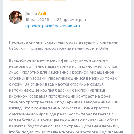
Автор
Ardi
18 мая, 2025
425 просмотров
Просмотр изображений Ardi
Неоновое сияние: сказочный образ девушки с крыльями
бабочки - Пример изображения из нейросети Dalle
Волшебное видение юной феи, окутанной сиянием
неоновых оттенков аквамарина и лимонно-желтого. Её
лицо – полотно для изысканной росписи, украшенное
сложными узорами, переливающимися в нежных тонах
фуксии. За спиной вздымаются огромные крылья,
напоминающие крылья бабочки с их причудливым
рисунком, создавая потрясающий контраст на фоне
темного пространства и подчеркивая завораживающий
взгляд. Это произведение искусства – гимн красоте
фантазийных миров, где реальность переплетается с
волшебством, а яркие цвета оживляют сказочный образ.
Кажется, будто она сошла со страниц древней легенды,
чтобы подарить зрителю мгновение восторга и удивления.