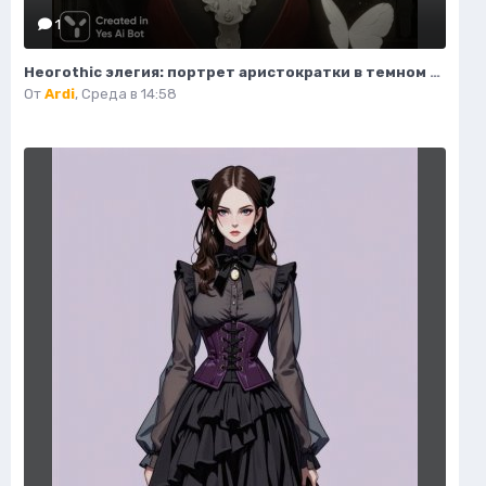
1
Неогothic элегия: портрет аристократки в темном величии библиотеки. Картинка из нейронной сети Миджорни
От
Ardi
,
Среда в 14:58