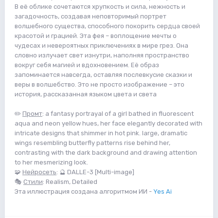
В её облике сочетаются хрупкость и сила, нежность и
загадочность, создавая неповторимый портрет
волшебного существа, способного покорить сердца своей
красотой и грацией. Эта фея – воплощение мечты о
чудесах и невероятных приключениях в мире грез. Она
словно излучает свет изнутри, наполняя пространство
вокруг себя магией и вдохновением. Её образ
запоминается навсегда, оставляя послевкусие сказки и
веры в волшебство. Это не просто изображение – это
история, рассказанная языком цвета и света
✏️
Промт
: a fantasy portrayal of a girl bathed in fluorescent
aqua and neon yellow hues, her face elegantly decorated with
intricate designs that shimmer in hot pink. large, dramatic
wings resembling butterfly patterns rise behind her,
contrasting with the dark background and drawing attention
to her mesmerizing look.
🧩
Нейросеть
: 🔮 DALLE-3 [Multi-image]
🎭
Стили
: Realism, Detailed
Эта иллюстрация создана алгоритмом ИИ -
Yes Ai