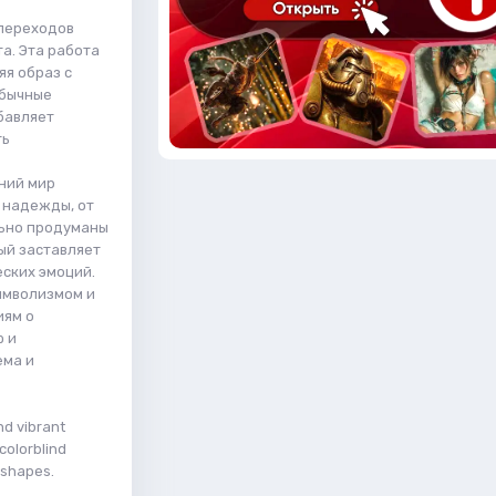
 переходов
а. Эта работа
яя образ с
обычные
бавляет
ть
ний мир
 надежды, от
льно продуманы
ый заставляет
еских эмоций.
символизмом и
иям о
ю и
ема и
nd vibrant
 colorblind
 shapes.