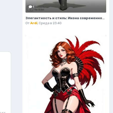
1
Элегантность и стиль: Икона современной моды в тренче и сапогах. Изображение из нейросети Flux.1
От
Ardi
,
Среда в 23:40