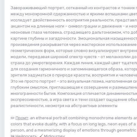
Завораживающий портрет, сотканный из контрастов и тонких
между монохромной сдержанностью и яркими вспышками цвет
исследует двойственность восприятия реальности, представл
акцентом на длинные ноги – символ грации и движения – и не
неоновые глаза человека, страдающего дальтонизмом, что до
картине глубины и загадочности. Эмоциональная насыщеннос
произведения раскрывается через мастерское использование
геометрических форм, которые словно визуализируют внутрен
модели, передавая широкий спектр чувств – от меланхолии до
страха до умиротворения. Каждая линия, каждый цвет тщате
для создания гармоничного и запоминающегося образа, котор
зрителя задуматься о природе красоты, восприятия и человеч
Это не просто портрет – это визуальная поэма, наполненная 
глубоким смыслом, приглашающая к созерцанию и размышлен
многогранности бытия. Композиция отличается динамичность
экспрессивностью, а игра света и тени создает ощущение объ
реалистичности, несмотря на абстрактные элементы
✏️
Промт
: an ethereal portrait combining monochrome elements a
colors that evoke duality, with a focus on long legs, neon eyes of a
person, and a mesmerizing display of emotions through geometric
🧩
Нейросеть
: 🖌 Midjourney