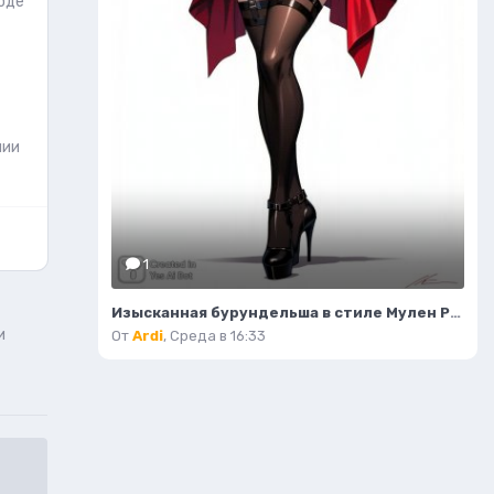
оде
нии
1
Изысканная бурундельша в стиле Мулен Руж: завораживающая мода и красота. Генерация из нейронной сети Flux 1
и
От
Ardi
,
Среда в 16:33