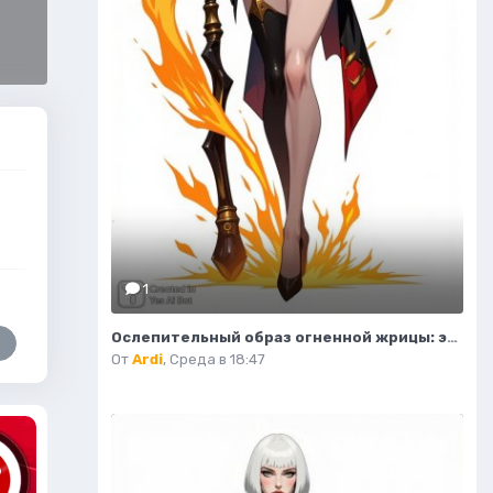
1
Ослепительный образ огненной жрицы: эскиз персонажа в стиле фэнтези. Изображение из нейросети Flux 1
От
Ardi
,
Среда в 18:47