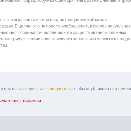
минающийся образ, побуждающий зрителя к размышлениям о прир
тью, а игра света и тени создает ощущение объема и
кции. В целом, это не просто изображение, а скорее визуальная
анию многогранности человеческого существования и сложных
емонстрирует возможности искусственного интеллекта в созда
тва.
у вас есть аккаунт,
авторизуйтесь
, чтобы опубликовать от имен
чем станет видимым.