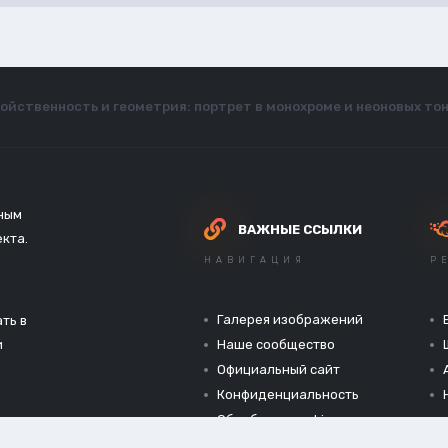
ойственность и геометрия: портрет в монохроме и неоновых тон
зным
ВАЖНЫЕ ССЫЛКИ
екта.
НАВИГАЦИЯ
Р
Галерея изображений
ть в
и
Наше сообщество
Официальный сайт
Конфиденциальность
Обработка cookies
Правила форума