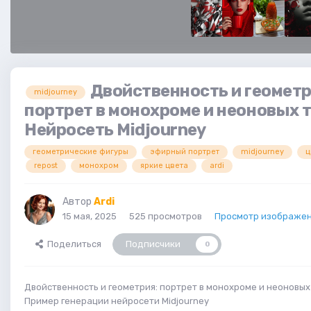
Двойственность и геометр
midjourney
портрет в монохроме и неоновых т
Нейросеть Midjourney
геометрические фигуры
эфирный портрет
midjourney
ц
repost
монохром
яркие цвета
ardi
Автор
Ardi
15 мая, 2025
525 просмотров
Просмотр изображен
Поделиться
Подписчики
0
Двойственность и геометрия: портрет в монохроме и неоновых 
Пример генерации нейросети Midjourney