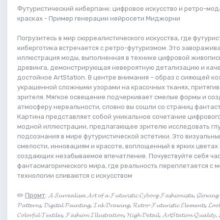
Футуристический киберпанк: цифровое искусство и ретро-мода
красках - Пример генерации нейросети Миджорни
Погрузитесь в мир сюрреалистического искусства, где футури
киберготика встречается с ретро-футуризмом. Это заворажи
иллюстрация моды, выполненная в технике цифровой живописи
древинга, демонстрирующая невероятную детализацию и каче
достойное ArtStation. В центре внимания – образ с сияющей ко
украшенной сложными узорами на красочных тканях, притяги
зрителя. Мягкое освещение подчеркивает смелые формы и со
атмосферу нереальности, словно вы сошли со страниц фантаст
Картина представляет собой уникальное сочетание цифрового
модной иллюстрации, предлагающее зрителю исследовать гл
подсознания в мире футуристической эстетики. Это визуальны
смелости, инновациям и красоте, воплощенный в ярких цветах 
создающих незабываемое впечатление. Почувствуйте себя час
фантасмагорического мира, где реальность переплетается с м
технологии сливаются с искусством
✏️
Промт
: 𝓐 𝓢𝓾𝓻𝓻𝓮𝓪𝓵𝓲𝓼𝓶 𝓐𝓻𝓽 𝓸𝓯 𝓪 𝓕𝓾𝓽𝓾𝓻𝓲𝓼𝓽𝓲𝓬 𝓒𝔂𝓫𝓸𝓻𝓰 𝓕𝓪𝓼𝓱𝓲𝓸𝓷𝓲𝓼𝓽𝓪, 𝓖𝓵𝓸𝔀𝓲𝓷𝓰 
𝓟𝓪𝓽𝓽𝓮𝓻𝓷𝓼, 𝓓𝓲𝓰𝓲𝓽𝓪𝓵 𝓟𝓪𝓲𝓷𝓽𝓲𝓷𝓰, 𝓘𝓷𝓴 𝓓𝓻𝓪𝔀𝓲𝓷𝓰, 𝓡𝓮𝓽𝓻𝓸-𝓕𝓾𝓽𝓾𝓻𝓲𝓼𝓽𝓲𝓬 𝓔𝓵𝓮𝓶𝓮𝓷𝓽𝓼, 𝓛𝓸𝓸𝓴
𝓒𝓸𝓵𝓸𝓻𝓯𝓾𝓵 𝓣𝓮𝔁𝓽𝓲𝓵𝓮𝓼, 𝓕𝓪𝓼𝓱𝓲𝓸𝓷 𝓘𝓵𝓵𝓾𝓼𝓽𝓻𝓪𝓽𝓲𝓸𝓷, 𝓗𝓲𝓰𝓱 𝓓𝓮𝓽𝓪𝓲𝓵, 𝓐𝓻𝓽𝓢𝓽𝓪𝓽𝓲𝓸𝓷 𝓠𝓾𝓪𝓵𝓲𝓽𝔂, 