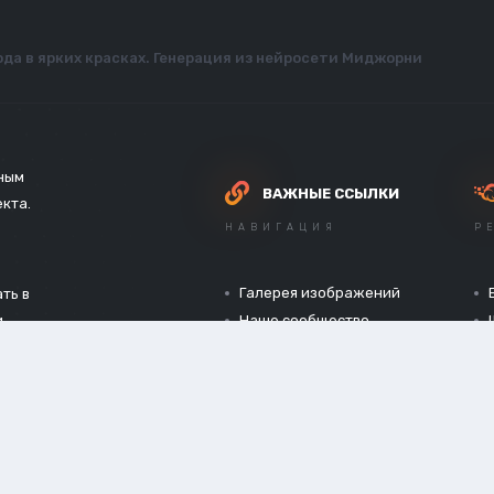
да в ярких красках. Генерация из нейросети Миджорни
зным
ВАЖНЫЕ ССЫЛКИ
екта.
НАВИГАЦИЯ
Р
Галерея изображений
ть в
и
Наше сообщество
Официальный сайт
Конфиденциальность
Обработка cookies
Правила форума