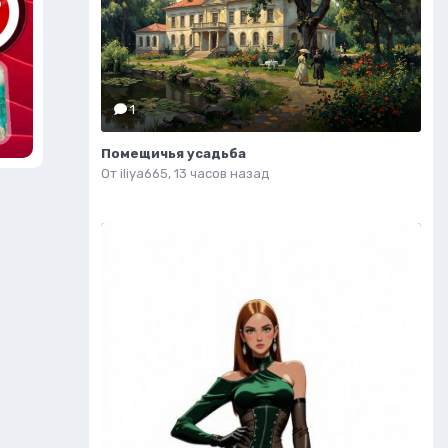
1
Помещичья усадьба
От
iliya665
,
13 часов назад