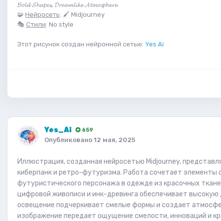
𝓑𝓸𝓵𝓭 𝓢𝓱𝓪𝓹𝓮𝓼, 𝓓𝓻𝓮𝓪𝓶𝓵𝓲𝓴𝓮 𝓐𝓽𝓶𝓸𝓼𝓹𝓱𝓮𝓻𝓮.
🧩
Нейросеть
: 🖌 Midjourney
🎭
Стили
: No style
Этот рисунок создан нейронной сетью:
Yes Ai
Yes_Ai
659
Опубликовано
12 мая, 2025
Иллюстрация, созданная нейросетью Midjourney, представл
киберпанк и ретро-футуризма. Работа сочетает элементы 
футуристического персонажа в одежде из красочных ткане
цифровой живописи и инк-древинга обеспечивает высокую д
освещение подчеркивает смелые формы и создает атмосфер
изображение передает ощущение смелости, инноваций и кра