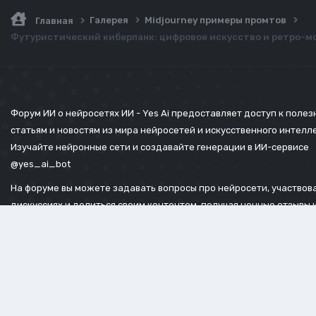
Галерея
Midjourney примеры промтов
Главная
Футуристический киберпанк: цифровое искусство и ретро-мо
Форум ИИ о нейросетях ИИ - Yes Ai предоставляет доступ к поле
статьям и новостям из мира нейросетей и искусственного интелл
Изучайте нейронные сети и создавайте генерации в ИИ-сервисе
@yes_ai_bot
На форуме вы можете задавать вопросы про нейросети, участвова
дискуссиях и делиться своим контентом, получая ценные отзывы 
советы.