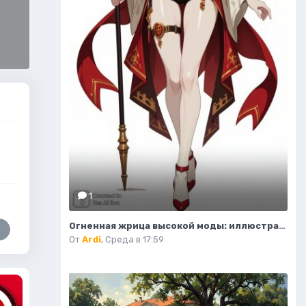
1
Огненная жрица высокой моды: иллюстрация в стиле фэнтези. Изображение из нейронной сети Flux.1
От
Ardi
,
Среда в 17:59