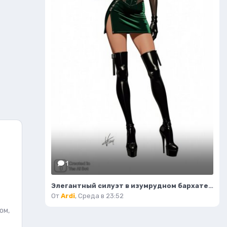
1
Элегантный силуэт в изумрудном бархате и дерзких ботфортах. Нейросеть Flux 1
От
Ardi
,
Среда в 23:52
ом,