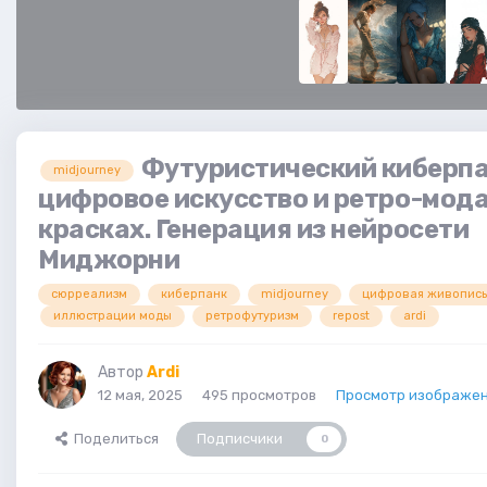
Футуристический киберпа
midjourney
цифровое искусство и ретро-мода
красках. Генерация из нейросети
Миджорни
сюрреализм
киберпанк
midjourney
цифровая живопись
иллюстрации моды
ретрофутуризм
repost
ardi
Автор
Ardi
12 мая, 2025
495 просмотров
Просмотр изображен
Поделиться
Подписчики
0