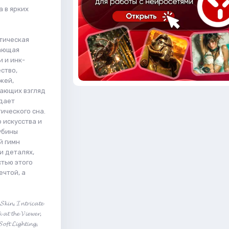
 в ярких
стическая
вающая
 и инк-
ство,
жей,
вающих взгляд
здает
ического сна.
 искусства и
убины
й гимн
и деталях,
тью этого
ечтой, а
𝓢𝓴𝓲𝓷, 𝓘𝓷𝓽𝓻𝓲𝓬𝓪𝓽𝓮
 𝓪𝓽 𝓽𝓱𝓮 𝓥𝓲𝓮𝔀𝓮𝓻,
𝓸𝓯𝓽 𝓛𝓲𝓰𝓱𝓽𝓲𝓷𝓰,