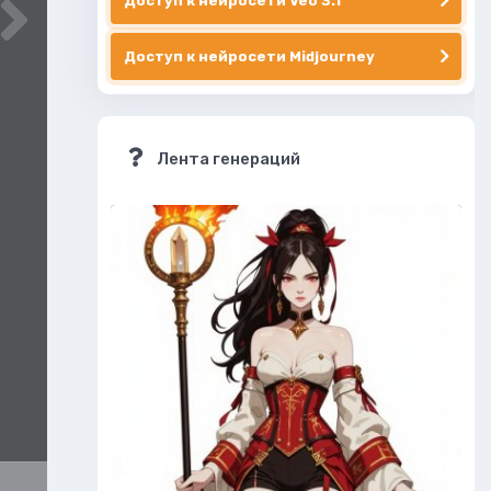
Доступ к нейросети Veo 3.1
Доступ к нейросети Midjourney
Лента генераций