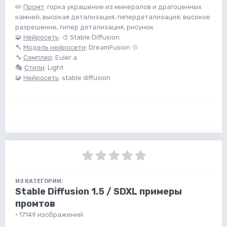
✏️
Промт
: горка украшение из минералов и драгоценных
камней, высокая детализация, гипердетализация, высокое
разрешение, гипер детализация, рисунок
🧩
Нейросеть
: 🎨 Stable Diffusion
🔨
Модель нейросети
: DreamFusion 💠
🔧
Сэмплер
: Euler a
🎭
Стили
: Light
🧩
Нейросеть
: stable diffusion
ИЗ КАТЕГОРИИ:
Stable Diffusion 1.5 / SDXL примеры
промтов
· 17149 изображений