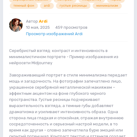
темный фон
ardi
густые ресницы
минимализм
Автор
Ardi
10 мая, 2025
459 просмотров
Просмотр изображений Ardi
Серебристый взгляд: контраст и интенсивность в
минималистичном портрете - Пример изображения из
нейросети Midjourney
Завораживающий портрет в стиле минимализма передает
мощь и загадочность. На фотографии запечатлено лицо,
украшенное серебряной металлической макияжем –
эффектным акцентом на фоне глубокого черного
пространства. Густые ресницы подчеркивают
выразительность взгляда, а темные губы добавляют
драматизма и усиливают интенсивность образа. Одна
сторона лица гладкая и спокойная, отражая внутреннюю
сосредоточенность и серьезный настрой модели, в то
время как другая – словно запечатлела бурю эмоций или
скрытый потенциал. Контраст текстур и оттенков создает