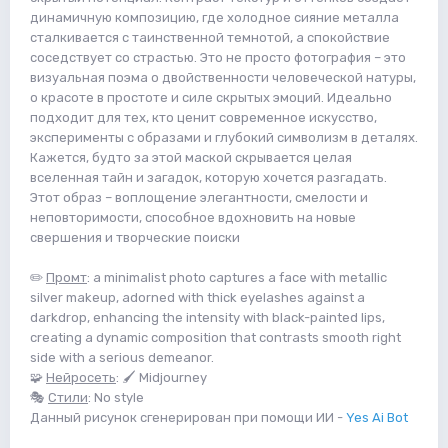
динамичную композицию, где холодное сияние металла
сталкивается с таинственной темнотой, а спокойствие
соседствует со страстью. Это не просто фотография – это
визуальная поэма о двойственности человеческой натуры,
о красоте в простоте и силе скрытых эмоций. Идеально
подходит для тех, кто ценит современное искусство,
эксперименты с образами и глубокий символизм в деталях.
Кажется, будто за этой маской скрывается целая
вселенная тайн и загадок, которую хочется разгадать.
Этот образ – воплощение элегантности, смелости и
неповторимости, способное вдохновить на новые
свершения и творческие поиски
✏️
Промт
: a minimalist photo captures a face with metallic
silver makeup, adorned with thick eyelashes against a
darkdrop, enhancing the intensity with black-painted lips,
creating a dynamic composition that contrasts smooth right
side with a serious demeanor.
🧩
Нейросеть
: 🖌 Midjourney
🎭
Стили
: No style
Данный рисунок сгенерирован при помощи ИИ -
Yes Ai Bot