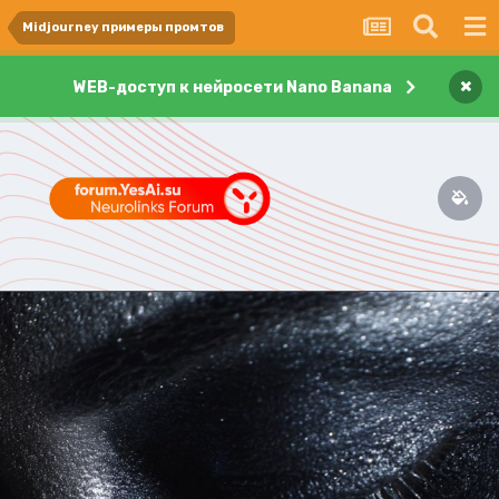
Midjourney примеры промтов
×
WEB-доступ к нейросети Nano Banana