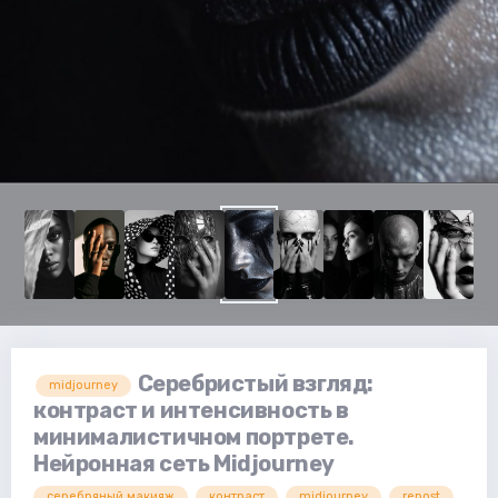
Серебристый взгляд:
midjourney
контраст и интенсивность в
минималистичном портрете.
Нейронная сеть Midjourney
серебряный макияж
контраст
midjourney
repost