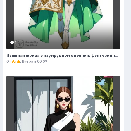
1
Изящная жрица в изумрудном одеянии: фэнтезийный портрет. Картинка из нейронной сети Flux.1
От
Ardi
,
Вчера в 00:09