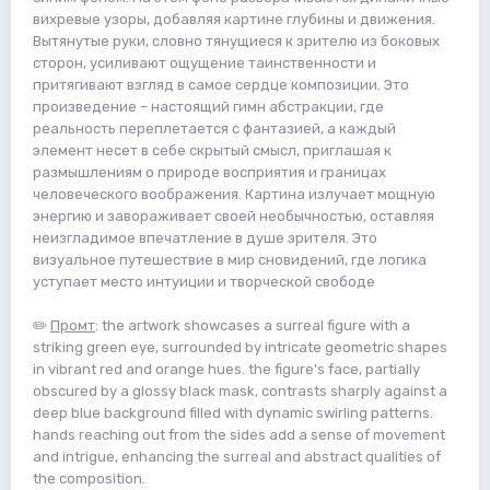
вихревые узоры, добавляя картине глубины и движения.
Вытянутые руки, словно тянущиеся к зрителю из боковых
сторон, усиливают ощущение таинственности и
притягивают взгляд в самое сердце композиции. Это
произведение – настоящий гимн абстракции, где
реальность переплетается с фантазией, а каждый
элемент несет в себе скрытый смысл, приглашая к
размышлениям о природе восприятия и границах
человеческого воображения. Картина излучает мощную
энергию и завораживает своей необычностью, оставляя
неизгладимое впечатление в душе зрителя. Это
визуальное путешествие в мир сновидений, где логика
уступает место интуиции и творческой свободе
✏️
Промт
: the artwork showcases a surreal figure with a
striking green eye, surrounded by intricate geometric shapes
in vibrant red and orange hues. the figure's face, partially
obscured by a glossy black mask, contrasts sharply against a
deep blue background filled with dynamic swirling patterns.
hands reaching out from the sides add a sense of movement
and intrigue, enhancing the surreal and abstract qualities of
the composition.