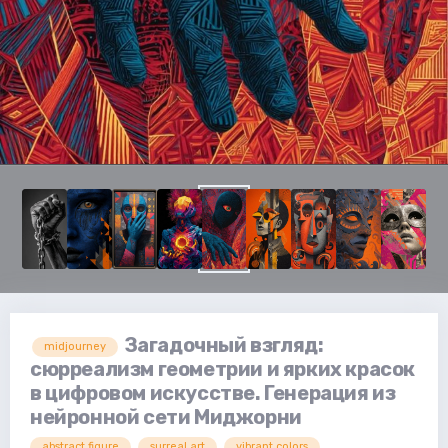
Загадочный взгляд:
midjourney
сюрреализм геометрии и ярких красок
в цифровом искусстве. Генерация из
нейронной сети Миджорни
abstract figure
surreal art
vibrant colors