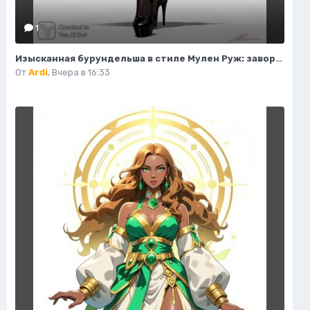
1
Изысканная бурундельша в стиле Мулен Руж: завораживающая мода и красота. Генерация из нейронной сети Flux 1
От
Ardi
,
Вчера в 16:33