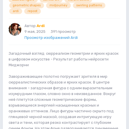
geometric shapes
midjourney
swirling patterns
ardi
repost
Автор
Ardi
9 мая, 2025
391 просмотр
Просмотр изображений Ardi
Загадочный взгляд: сюрреализм геометрии и ярких красок
в цифровом искусстве - Результат работы нейросети
Миджорни
Завораживающее полотно погружает зрителя в мир
сюрреалистических образов и ярких красок. В центре
внимания – загадочная фигура с одним выразительным
изумрудным глазом, словно окно в неизведанное. Вокруг
неё плетутся сложные геометрические формы,
взрывающиеся энергией насыщенных красных и
оранжевых оттенков. Лицо фигуры частично скрыто под
глянцевой черной маской, создавая интригующую игру
света и тени, которая резко контрастирует с глубоким
синим фоном. На этом фоне разворачиваются динамичные