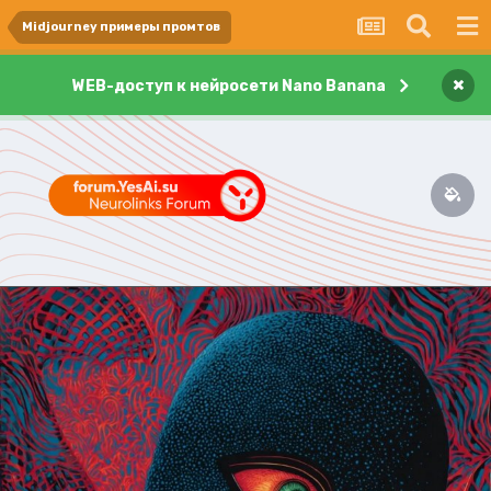
Midjourney примеры промтов
×
WEB-доступ к нейросети Nano Banana