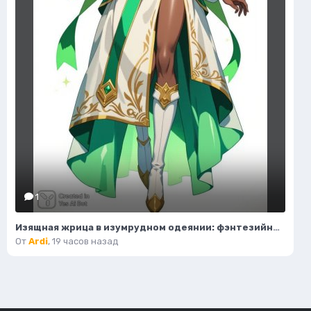
1
Изящная жрица в изумрудном одеянии: фэнтезийный портрет. Картинка из нейронной сети Flux.1
От
Ardi
,
19 часов назад