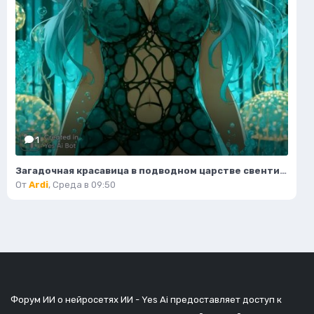
1
Загадочная красавица в подводном царстве свентилиящих водорослей и коралловых арках. Нейронная сеть Миджорни
От
Ardi
,
Среда в 09:50
Форум ИИ о нейросетях ИИ - Yes Ai предоставляет доступ к