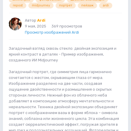
repost
midjourney
портрет
пейзаж
ardi
Автор
Ardi
9 мая, 2025
369 просмотров
Просмотр изображений Ardi
Загадочный взгляд сквозь стекло: двойная экспозиция и
яркий контраст в деталях - Пример изображения,
созданного ИИ Midjourney
Загадочный портрет, где симметрия лица гармонично
сочетается с жестом, скрывающим глаза от мира.
Изображение разделено на две части, создавая
ощущение двойственности и размышления о скрытых
сторонах личности. Нежный фон из облачного неба
добавляет в композицию атмосферу мечтательности и
нереальности. Техника двойной экспозиции объединяет
портрет с изображением вазы в форме яблока – символа
знаний, соблазна или жизненного цикла. Эта комбинация
создает сюрреалистический эффект, погружая зрителя в
мир грез и подсознательных ассоциаций. Фотореализм и