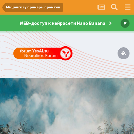
Midjourney примеры промтов
×
WEB-доступ к нейросети Nano Banana