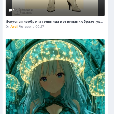
1
Искусная изобретательница в стимпанк образе: уверенность и элегантность в деталях. Нейросеть Flux
От
Ardi
,
Четверг в 00:27