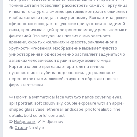
тонкие детали позволяют рассмотреть каждую черту лица
и нюанс текстуры, а смелые цветовые контрасты оживляют
изображение и придают ему динамику. Вся картина дышит
эфирностью и создает ощущение присутствия невидимой
силы, пронизывающей пространство между реальностью и
фантазией. Это визуальная поэзия о мимолетности
времени, скрытых желаниях и красоте, заключенной в
хрупкости мгновения. Изображение вызывает чувство
умиротворения и одновременно заставляет задуматься о
загадках человеческой души и окружающего мира.
Картина словно приглашает зрителя на личное
путешествие в глубины подсознания, где реальность
переплетается с иллюзией, а чувства обретают новые
формы и оттенки
✏️
Промт
: a symmetrical face with two hands covering eyes,
split portrait, soft cloudy sky, double exposure with an apple-
shaped glass vase, ethereal landscape, photorealistic, fine
details, bold colorful contrast.
🧩
Нейросеть
: 🖌 Midjourney
🎭
Стили
: No style