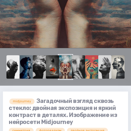
Загадочный взгляд сквозь
midjourney
стекло: двойная экспозиция и яркий
контраст в деталях. Изображение из
нейросети Midjourney
симметрия
фотореализм
двойная экспозиция