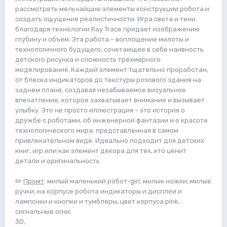
рассмотреть мельчайшие элементы конструкции робота и
создать ощущение реалистичности. Игра света и тени
благодаря технологии Ray Trace придает изображению
глубину и объем. Эта работа – воплощение милоты и
технологичного будущего, сочетающее в себе наивность
детского рисунка и сложность трехмерного
моделирования. Каждый элемент тщательно проработан,
от блеска индикаторов до текстуры розового здания на
заднем плане, создавая незабываемое визуальное
впечатление, которое захватывает внимание и вызывает
улыбку. Это не просто иллюстрация – это история о
дружбе с роботами, об инженерной фантазии и о красоте
технологического мира, представленная в самом
привлекательном виде. Идеально подходит для детских
книг, игр или как элемент декора для тех, кто ценит
детали и оригинальность
✏️
Промт
: милый маленький робот-girl, милые ножки, милые
ручки, на корпусе робота индикаторы и дисплеи и
лампочки и кнопки и тумблеры, цвет корпуса pink,
сигнальные огни;
3D,