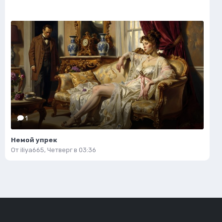
1
Немой упрек
От
iliya665
,
Четверг в 03:36