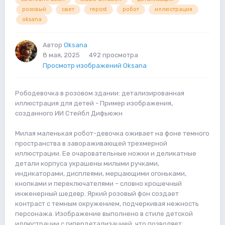
розовый
свет
repost
робот
иллюстрация
oksana
Автор
Oksana
8 мая, 2025
492 просмотра
Просмотр изображений Oksana
Рободевочка в розовом здании: детализированная
иллюстрация для детей - Пример изображения,
созданного ИИ Стейбл Дифьюжн
Милая маленькая робот-девочка оживает на фоне темного
пространства в завораживающей трехмерной
иллюстрации. Ее очаровательные ножки и деликатные
детали корпуса украшены милыми ручками,
индикаторами, дисплеями, мерцающими огоньками,
кнопками и переключателями – словно крошечный
инженерный шедевр. Яркий розовый фон создает
контраст с темным окружением, подчеркивая нежность
персонажа. Изображение выполнено в стиле детской
иллюстрации с гипердетализацией, что позволяет