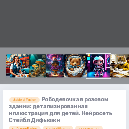
Рободевочка в розовом
stable diffusion
здании: детализированная
иллюстрация для детей. Нейросеть
Стейбл Дифьюжн
sd.DreamFusion
stable diffusion
детализация