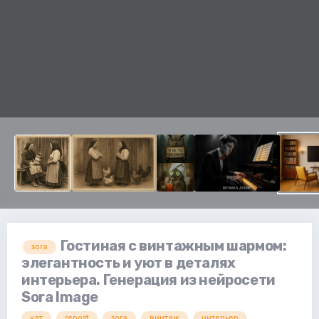
Гостиная с винтажным шармом:
sora
элегантность и уют в деталях
интерьера. Генерация из нейросети
Sora Image
кэт
repost
sora
винтаж
интерьер