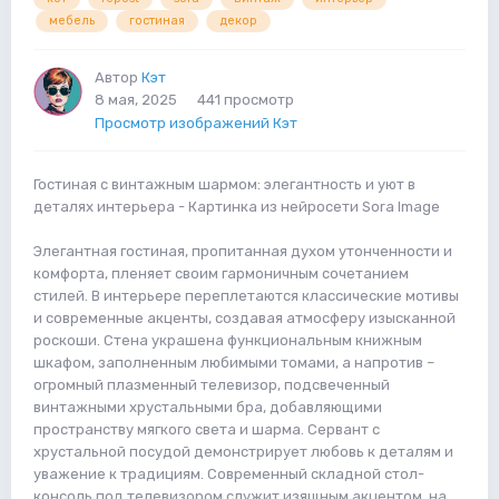
мебель
гостиная
декор
Автор
Кэт
8 мая, 2025
441 просмотр
Просмотр изображений Кэт
Гостиная с винтажным шармом: элегантность и уют в
деталях интерьера - Картинка из нейросети Sora Image
Элегантная гостиная, пропитанная духом утонченности и
комфорта, пленяет своим гармоничным сочетанием
стилей. В интерьере переплетаются классические мотивы
и современные акценты, создавая атмосферу изысканной
роскоши. Стена украшена функциональным книжным
шкафом, заполненным любимыми томами, а напротив –
огромный плазменный телевизор, подсвеченный
винтажными хрустальными бра, добавляющими
пространству мягкого света и шарма. Сервант с
хрустальной посудой демонстрирует любовь к деталям и
уважение к традициям. Современный складной стол-
консоль под телевизором служит изящным акцентом, на