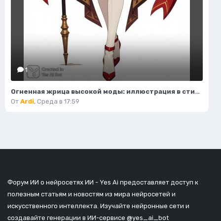
1
Огненная жрица высокой моды: иллюстрация в стиле фэнтези. Изображение из нейронной сети Flux.1
От
Ardi
,
Среда в 17:59
Форум ИИ о нейросетях ИИ - Yes Ai предоставляет доступ к
полезным статьям и новостям из мира нейросетей и
искусственного интеллекта. Изучайте нейронные сети и
создавайте генерации в ИИ-сервисе
@yes_ai_bot