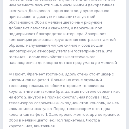
нем разместились стильные часы, книги и декоративная
шкатулка. Два кресла – одно желтое, другое красное –
приглашают отдохнуть и насладиться уютной
обстановкой. Обои с мелким цветочным рисунком
добавляют легкости и свежести, а паркетный пол
подчеркивает благородство интерьера. Завершает
композицию роскошная хрустальная люстра, винтажный
образец, излучающий мягкое сияние и создающий
неповторимую атмосферу тепла и гостеприимства. Эта
гостиная – оазис спокойствия и эстетического
наслаждения, где каждая деталь продумана до мелочей
✏️
Промт
: Фрагмент гостиной. Вдоль стены стоит шкаф с
книгами как на фото 1. Дальше на стене огромный
телевизор плазма, по обоим сторонам телевизора
хрустальные винтажные бра, дальше по стене сервант как
на фото 2, внутри на полках хрустальная посуда. Под
телевизором современный складной стол-консоль, на нем
часы, книги и шкатулка. Перед телевизором стоят два
кресла как на фото 1. Одно кресло желтое, другое красное.
Обои в мелкий цветочек. Пол паркетный. Люстра
хрустальная, винтажная.