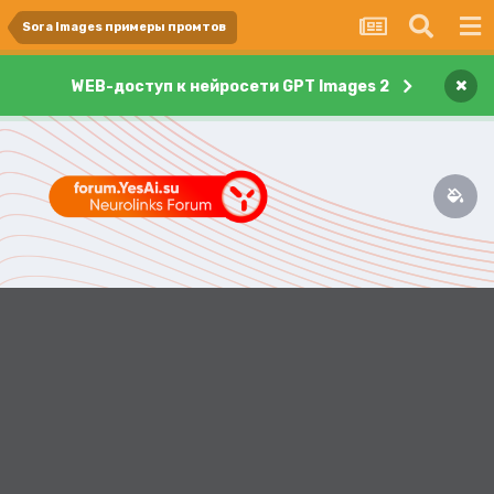
Sora Images примеры промтов
×
WEB-доступ к нейросети GPT Images 2