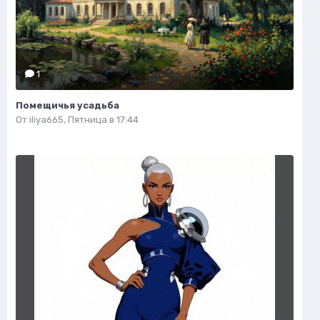
1
Помещичья усадьба
От
iliya665
,
Пятница в 17:44