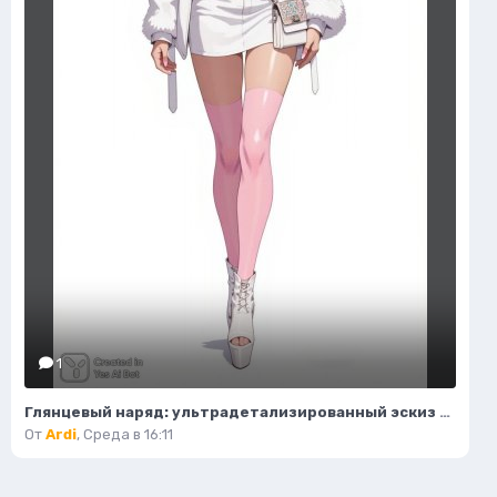
1
Глянцевый наряд: ультрадетализированный эскиз моды и гламура в стиле пастель. Картинка из нейронной сети Flux Ai
От
Ardi
,
Среда в 16:11