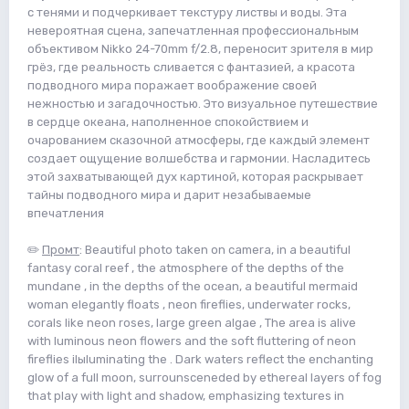
с тенями и подчеркивает текстуру листвы и воды. Эта
невероятная сцена, запечатленная профессиональным
объективом Nikko 24-70mm f/2.8, переносит зрителя в мир
грёз, где реальность сливается с фантазией, а красота
подводного мира поражает воображение своей
нежностью и загадочностью. Это визуальное путешествие
в сердце океана, наполненное спокойствием и
очарованием сказочной атмосферы, где каждый элемент
создает ощущение волшебства и гармонии. Насладитесь
этой захватывающей дух картиной, которая раскрывает
тайны подводного мира и дарит незабываемые
впечатления
✏️
Промт
: Beautiful photo taken on camera, in a beautiful
fantasy coral reef , the atmosphere of the depths of the
mundane , in the depths of the ocean, a beautiful mermaid
woman elegantly floats , neon fireflies, underwater rocks,
corals like neon roses, large green algae , The area is alive
with luminous neon flowers and the soft fluttering of neon
fireflies ilыluminating the . Dark waters reflect the enchanting
glow of a full moon, surrounsceneded by ethereal layers of fog
that play with light and shadow, emphasizing textures in