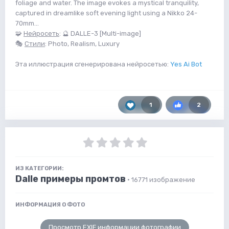
foliage and water. The image evokes a mystical tranquility,
captured in dreamlike soft evening light using a Nikko 24-
70mm...
🧩
Нейросеть
: 🔮 DALLE-3 [Multi-image]
🎭
Стили
: Photo, Realism, Luxury
Эта иллюстрация сгенерирована нейросетью:
Yes Ai Bot
1
2
ИЗ КАТЕГОРИИ:
Dalle примеры промтов
· 16771 изображение
ИНФОРМАЦИЯ О ФОТО
Просмотр EXIF информации фотографии