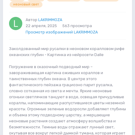
неоновый свет
Автор
LAKRIMMOZA
22 апреля, 2025
563 просмотра
Просмотр изображений LAKRIMMOZA
Заколдованный мир русалки в неоновом коралловом рифе
океанских глубин - Картинка из нейросети Dalle
Погружение в сказочный подводный мир –
завораживающая картина оживших кораллов и
таинственных глубин океана. В центре этого
фантастического пейзажа грациозно парит русалка,
словно сотканная из света и мечты. Яркие неоновые
огоньки светлячков танцуют в воде, освещая причудливые
кораллы, напоминающие распустившиеся цветы неземной
красоты. Огромные зеленые водоросли добавляют глубины
и объема этому подводному царству, а мерцающие
неоновые растения создают атмосферу волшебства и
безмятежности. Темные воды отражают лунный свет,
окутывая все вокруг легкой дымкой тумана, которая играет