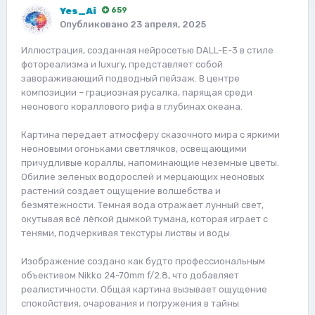
Yes_Ai
659
Опубликовано
23 апреля, 2025
Иллюстрация, созданная нейросетью DALL-E-3 в стиле
фотореализма и luxury, представляет собой
завораживающий подводный пейзаж. В центре
композиции – грациозная русалка, парящая среди
неонового кораллового рифа в глубинах океана.
Картина передает атмосферу сказочного мира с яркими
неоновыми огоньками светлячков, освещающими
причудливые кораллы, напоминающие неземные цветы.
Обилие зеленых водорослей и мерцающих неоновых
растений создает ощущение волшебства и
безмятежности. Темная вода отражает лунный свет,
окутывая всё лёгкой дымкой тумана, которая играет с
тенями, подчеркивая текстуры листвы и воды.
Изображение создано как будто профессиональным
объективом Nikko 24-70mm f/2.8, что добавляет
реалистичности. Общая картина вызывает ощущение
спокойствия, очарования и погружения в тайны