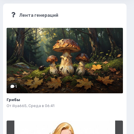
Лента генераций
1
Грибы
От
iliya665
,
Среда в 06:41