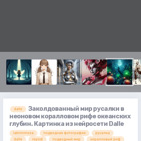
Заколдованный мир русалки в
dalle
неоновом коралловом рифе океанских
глубин. Картинка из нейросети Dalle
lakrimmoza
подводная фотография
русалка
dalle
repost
подводный мир
коралловый риф