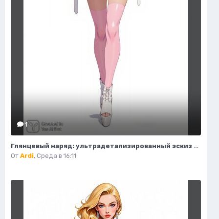
1
Глянцевый наряд: ультрадетализированный эскиз моды и гламура в стиле пастель. Картинка из нейронной сети Flux Ai
От
Ardi
,
Среда в 16:11