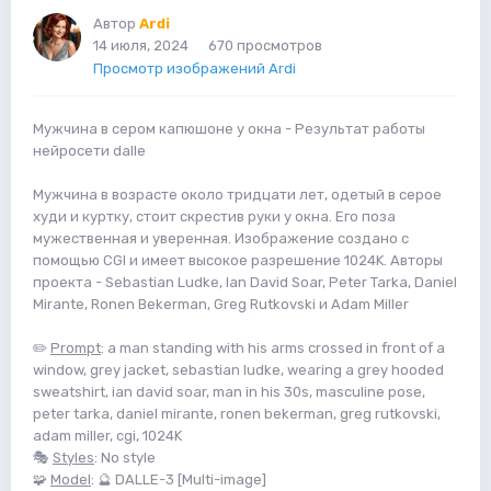
Автор
Ardi
14 июля, 2024
670 просмотров
Просмотр изображений Ardi
Мужчина в сером капюшоне у окна - Результат работы
нейросети dalle
Мужчина в возрасте около тридцати лет, одетый в серое
худи и куртку, стоит скрестив руки у окна. Его поза
мужественная и уверенная. Изображение создано с
помощью CGI и имеет высокое разрешение 1024K. Авторы
проекта - Sebastian Ludke, Ian David Soar, Peter Tarka, Daniel
Mirante, Ronen Bekerman, Greg Rutkovski и Adam Miller
✏️
Prompt
: a man standing with his arms crossed in front of a
window, grey jacket, sebastian ludke, wearing a grey hooded
sweatshirt, ian david soar, man in his 30s, masculine pose,
peter tarka, daniel mirante, ronen bekerman, greg rutkovski,
adam miller, cgi, 1024K
🎭
Styles
: No style
🧩
Model
: 🔮 DALLE-3 [Multi-image]