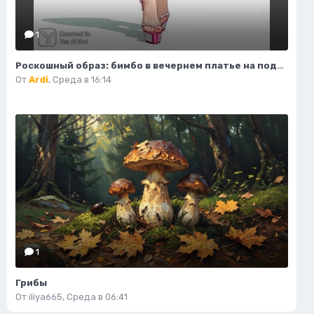
1
Роскошный образ: бимбо в вечернем платье на подиуме. Генерация из нейронной сети Flux 1
От
Ardi
,
Среда в 16:14
1
Грибы
От
iliya665
,
Среда в 06:41