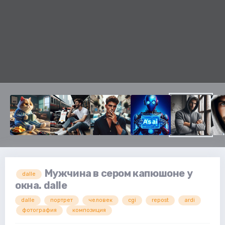
Мужчина в сером капюшоне у
dalle
окна. dalle
dalle
портрет
человек
cgi
repost
ardi
фотография
композиция