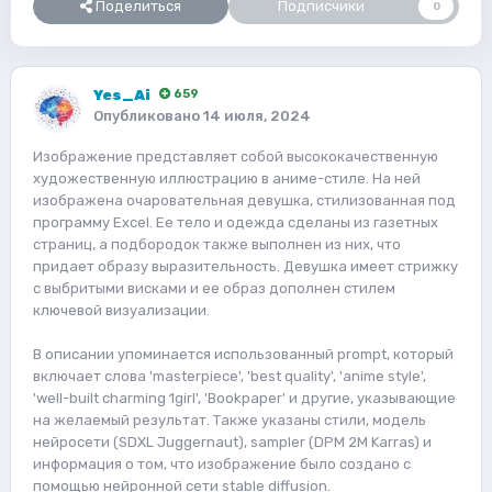
Поделиться
Подписчики
0
Yes_Ai
659
Опубликовано
14 июля, 2024
Изображение представляет собой высококачественную
художественную иллюстрацию в аниме-стиле. На ней
изображена очаровательная девушка, стилизованная под
программу Excel. Ее тело и одежда сделаны из газетных
страниц, а подбородок также выполнен из них, что
придает образу выразительность. Девушка имеет стрижку
с выбритыми висками и ее образ дополнен стилем
ключевой визуализации.
В описании упоминается использованный prompt, который
включает слова 'masterpiece', 'best quality', 'anime style',
'well-built charming 1girl', 'Bookpaper' и другие, указывающие
на желаемый результат. Также указаны стили, модель
нейросети (SDXL Juggernaut), sampler (DPM 2M Karras) и
информация о том, что изображение было создано с
помощью нейронной сети stable diffusion.