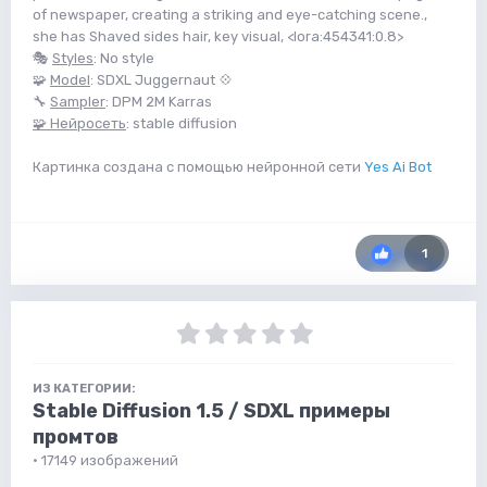
of newspaper, creating a striking and eye-catching scene.,
she has Shaved sides hair, key visual, <lora:454341:0.8>
🎭
Styles
: No style
🧩
Model
: SDXL Juggernaut 💠
🔧
Sampler
: DPM 2M Karras
🧩 Нейросеть
: stable diffusion
Картинка создана с помощью нейронной сети
Yes Ai Bot
1
ИЗ КАТЕГОРИИ:
Stable Diffusion 1.5 / SDXL примеры
промтов
· 17149 изображений