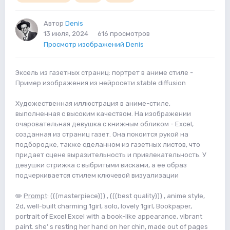
Автор
Denis
13 июля, 2024
616 просмотров
Просмотр изображений Denis
Эксель из газетных страниц: портрет в аниме стиле -
Пример изображения из нейросети stable diffusion
Художественная иллюстрация в аниме-стиле,
выполненная с высоким качеством. На изображении
очаровательная девушка с книжным обликом - Excel,
созданная из страниц газет. Она покоится рукой на
подбородке, также сделанном из газетных листов, что
придает сцене выразительность и привлекательность. У
девушки стрижка с выбритыми висками, а ее образ
подчеркивается стилем ключевой визуализации
✏️
Prompt
: (((masterpiece))) , (((best quality))) , anime style,
2d, well-built charming 1girl, solo, lovely 1girl, Bookpaper,
portrait of Excel Excel with a book-like appearance, vibrant
paint. she’ s resting her hand on her chin, made out of pages