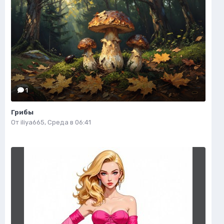
1
Грибы
От
iliya665
,
Среда в 06:41