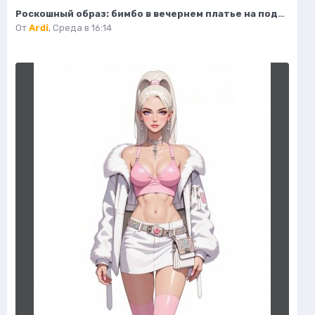
Роскошный образ: бимбо в вечернем платье на подиуме. Генерация из нейронной сети Flux 1
От
Ardi
,
Среда в 16:14