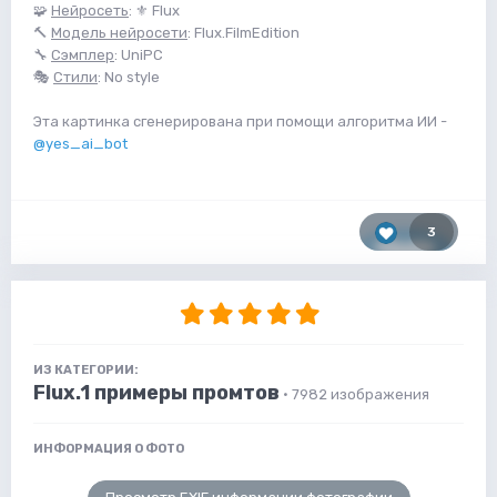
🧩
Нейросеть
: ⚜️ Flux
🔨
Модель нейросети
: Flux.FilmEdition
🔧
Сэмплер
: UniPC
🎭
Стили
: No style
Эта картинка сгенерирована при помощи алгоритма ИИ -
@yes_ai_bot
3
ИЗ КАТЕГОРИИ:
Flux.1 примеры промтов
· 7982 изображения
ИНФОРМАЦИЯ О ФОТО