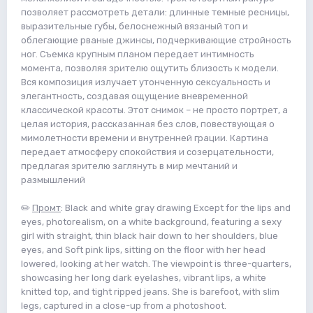
позволяет рассмотреть детали: длинные темные ресницы,
выразительные губы, белоснежный вязаный топ и
облегающие рваные джинсы, подчеркивающие стройность
ног. Съемка крупным планом передает интимность
момента, позволяя зрителю ощутить близость к модели.
Вся композиция излучает утонченную сексуальность и
элегантность, создавая ощущение вневременной
классической красоты. Этот снимок – не просто портрет, а
целая история, рассказанная без слов, повествующая о
мимолетности времени и внутренней грации. Картина
передает атмосферу спокойствия и созерцательности,
предлагая зрителю заглянуть в мир мечтаний и
размышлений
✏️
Промт
: Black and white gray drawing Except for the lips and
eyes, photorealism, on a white background, featuring a sexy
girl with straight, thin black hair down to her shoulders, blue
eyes, and Soft pink lips, sitting on the floor with her head
lowered, looking at her watch. The viewpoint is three-quarters,
showcasing her long dark eyelashes, vibrant lips, a white
knitted top, and tight ripped jeans. She is barefoot, with slim
legs, captured in a close-up from a photoshoot.