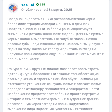
Yes_Ai
655
Опубликовано
23 марта, 2025
Создана нейросетью Flux Ai фотореалистичная черно-
белая иллюстрация молодой женщины в джинсах.
Портрет, выполненный на белом фоне, акцентирует
внимание на деталях внешности модели: длинные прямые
черные волосы, выразительные голубые глаза и нежно-
розовые губы – единственные цветные элементы. Девушка
сидит на полу, наклонив голову и пристально глядя на
наручные часы, создавая ощущение застывшего момента и
легкой меланхолии.
Ракурс съемки крупным планом позволяет рассмотреть
детали фигуры: белоснежный вязаный топ, облегающие
рваные джинсы и стройные ноги без обуви. Композиция
отличается утонченной сексуальностью и элегантностью,
передавая атмосферу спокойствия и созерцательности.
Изображение представляет собой не просто портрет, а
историю о мимолетности времени и внутренней грации,
рассказанную через взгляд на часы и задумчивое
выражение лица модели. Искусственный интеллект