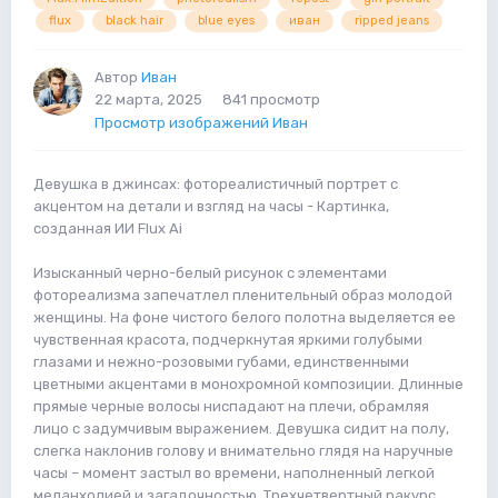
flux
black hair
blue eyes
иван
ripped jeans
Автор
Иван
22 марта, 2025
841 просмотр
Просмотр изображений Иван
Девушка в джинсах: фотореалистичный портрет с
акцентом на детали и взгляд на часы - Картинка,
созданная ИИ Flux Ai
Изысканный черно-белый рисунок с элементами
фотореализма запечатлел пленительный образ молодой
женщины. На фоне чистого белого полотна выделяется ее
чувственная красота, подчеркнутая яркими голубыми
глазами и нежно-розовыми губами, единственными
цветными акцентами в монохромной композиции. Длинные
прямые черные волосы ниспадают на плечи, обрамляя
лицо с задумчивым выражением. Девушка сидит на полу,
слегка наклонив голову и внимательно глядя на наручные
часы – момент застыл во времени, наполненный легкой
меланхолией и загадочностью. Трехчетвертный ракурс