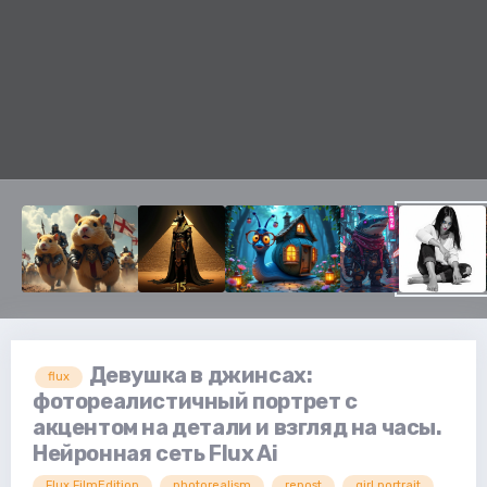
Девушка в джинсах:
flux
фотореалистичный портрет с
акцентом на детали и взгляд на часы.
Нейронная сеть Flux Ai
Flux.FilmEdition
photorealism
repost
girl portrait