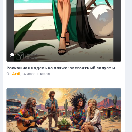
1
Роскошная модель на пляже: элегантный силуэт и изысканный стиль. Картинка из нейросети Flux.1
От
Ardi
,
14 часов назад