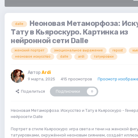
Неоновая Метаморфоза: Иску
dalle
Тату в Кьяроскуро. Картинка из
нейронной сети Dalle
женский портрет
эмоциональное выражение
repost
кь
неоновое искусство
dalle
ardi
татуировки
Автор
Ardi
9 марта, 2025
415 просмотров
Просмотр изображе
Поделиться
Подписчики
0
Неоновая Метаморфоза: Искусство и Тату в Кьяроскуро - Генер
нейросети Dalle
Портрет в стиле Кьяроскуро: игра света и тени на женской фиг
татуировками, окружённой неоновым сиянием, создаёт иллюз