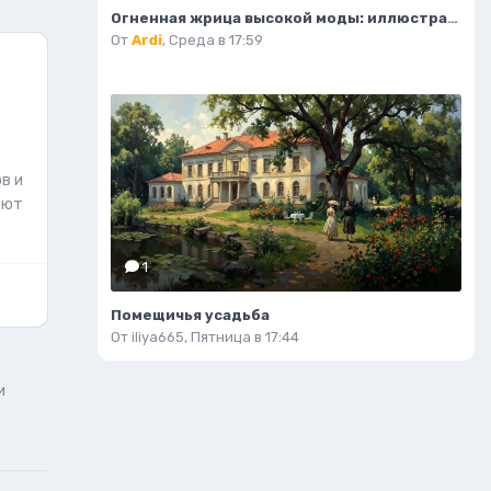
Огненная жрица высокой моды: иллюстрация в стиле фэнтези. Изображение из нейронной сети Flux.1
От
Ardi
,
Среда в 17:59
в и
ают
1
Помещичья усадьба
От
iliya665
,
Пятница в 17:44
и