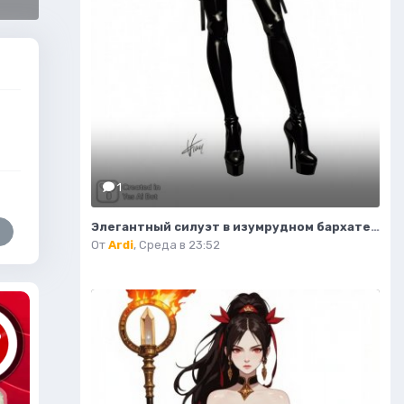
1
Элегантный силуэт в изумрудном бархате и дерзких ботфортах. Нейросеть Flux 1
От
Ardi
,
Среда в 23:52