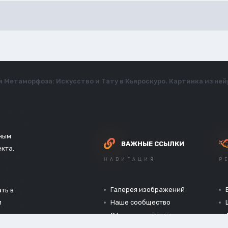
 Метаморфоза: Искусство и Тату в Кьяроскуро. Картинка из ней
зным
ВАЖНЫЕ ССЫЛКИ
екта.
НАВИГАЦИЯ
Р
Галерея изображений
ть в
и
Наше сообщество
Официальный сайт
Конфиденциальность