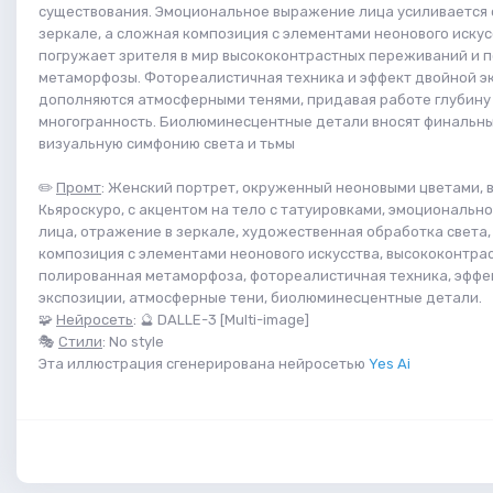
существования. Эмоциональное выражение лица усиливается
зеркале, а сложная композиция с элементами неонового искус
погружает зрителя в мир высококонтрастных переживаний и 
метаморфозы. Фотореалистичная техника и эффект двойной э
дополняются атмосферными тенями, придавая работе глубину
многогранность. Биолюминесцентные детали вносят финальный
визуальную симфонию света и тьмы
✏️
Промт
: Женский портрет, окруженный неоновыми цветами, в
Кьяроскуро, с акцентом на тело с татуировками, эмоциональ
лица, отражение в зеркале, художественная обработка света
композиция с элементами неонового искусства, высококонтра
полированная метаморфоза, фотореалистичная техника, эффе
экспозиции, атмосферные тени, биолюминесцентные детали.
🧩
Нейросеть
: 🔮 DALLE-3 [Multi-image]
🎭
Стили
: No style
Эта иллюстрация сгенерирована нейросетью
Yes Ai