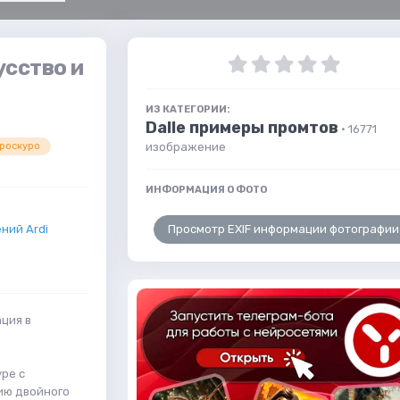
сство и
ИЗ КАТЕГОРИИ:
Dalle примеры промтов
· 16771
изображение
яроскуро
ИНФОРМАЦИЯ О ФОТО
Просмотр EXIF информации фотографии
ний Ardi
ация в
уре с
ию двойного