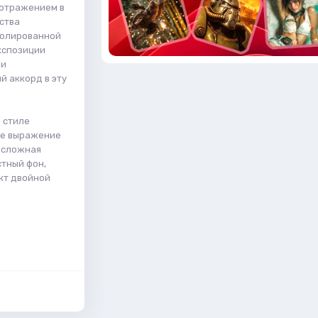
 отражением в
ства
полированной
кспозиции
 и
 аккорд в эту
 стиле
ное выражение
, сложная
стный фон,
кт двойной