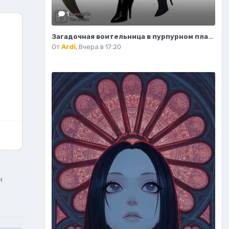
1
Загадочная воительница в пурпурном платье и с серповидным клинком. Нейронная сеть Flux 1
От
Ardi
,
Вчера в 17:20
и