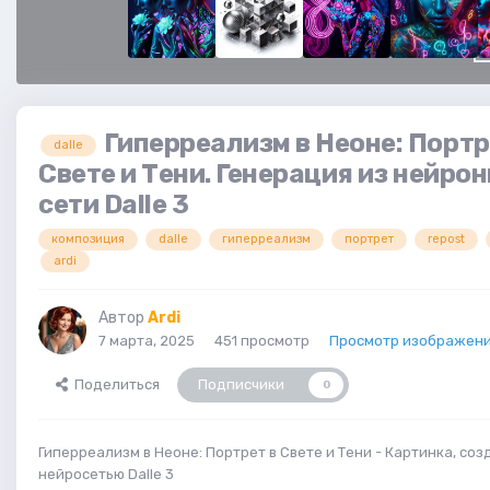
Гиперреализм в Неоне: Портр
dalle
Свете и Тени. Генерация из нейро
сети Dalle 3
композиция
dalle
гиперреализм
портрет
repost
ardi
Автор
Ardi
7 марта, 2025
451 просмотр
Просмотр изображени
Поделиться
Подписчики
0
Гиперреализм в Неоне: Портрет в Свете и Тени - Картинка, со
нейросетью Dalle 3