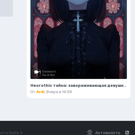
1
Неогothic тайна: завораживающая девушка в соборе под красным лунным светом. Генерация из нейросети Миджорни
От
Ardi
,
Вчера в 14:58
ети Dalle 3
Активность