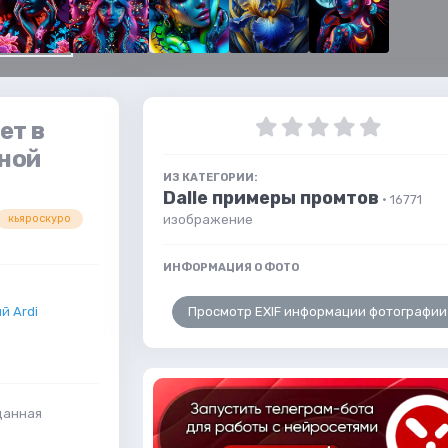
ет в
нной
ИЗ КАТЕГОРИИ:
Dalle примеры промтов
· 16771
изображение
кьяроскуро
ИНФОРМАЦИЯ О ФОТО
Просмотр EXIF информации фотографии
й Ardi
зданная