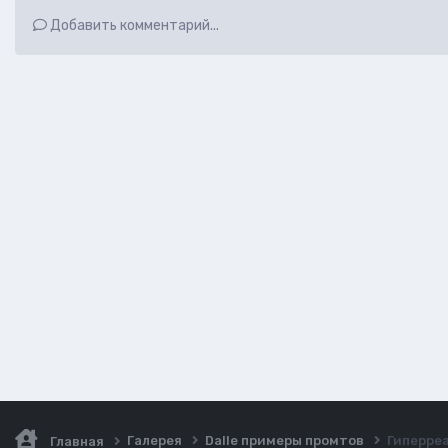
Добавить комментарий...
Галерея
Dalle примеры промтов
Гиперреа
Главная