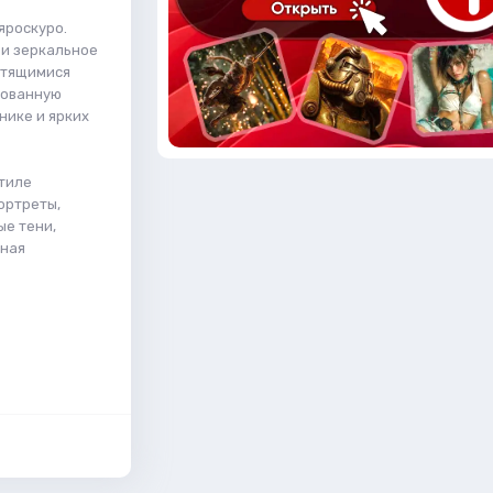
яроскуро.
 и зеркальное
етящимися
рованную
нике и ярких
стиле
ортреты,
ые тени,
нная