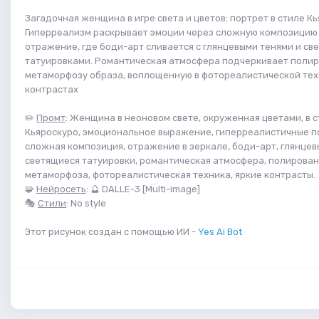
Загадочная женщина в игре света и цветов: портрет в стиле Кь
Гиперреализм раскрывает эмоции через сложную композицию
отражение, где боди-арт сливается с глянцевыми тенями и св
татуировками. Романтическая атмосфера подчеркивает поли
метаморфозу образа, воплощенную в фотореалистической тех
контрастах
✏️
Промт
: Женщина в неоновом свете, окруженная цветами, в 
Кьяроскуро, эмоциональное выражение, гиперреалистичные п
сложная композиция, отражение в зеркале, боди-арт, глянцев
светящиеся татуировки, романтическая атмосфера, полирова
метаморфоза, фотореалистическая техника, яркие контрасты.
🧩
Нейросеть
: 🔮 DALLE-3 [Multi-image]
🎭
Стили
: No style
Этот рисунок создан с помощью ИИ -
Yes Ai Bot