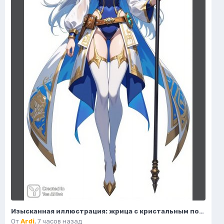
Изысканная иллюстрация: жрица с кристальным посохом и волшебным светом. Нейронная сеть Flux.1
От
Ardi
,
7 часов назад