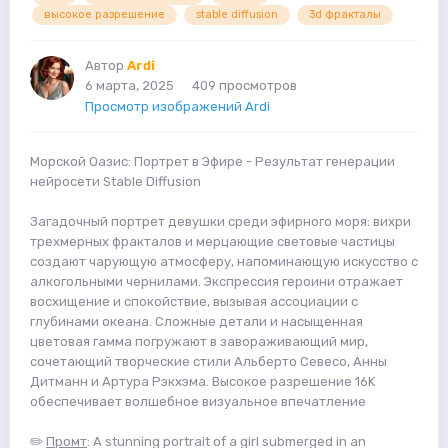
высокое разрешение
stable diffusion
3d фракталы
Автор
Ardi
6 марта, 2025
409 просмотров
Просмотр изображений Ardi
Морской Оазис: Портрет в Эфире - Результат генерации
нейросети Stable Diffusion
Загадочный портрет девушки среди эфирного моря: вихри
трехмерных фракталов и мерцающие световые частицы
создают чарующую атмосферу, напоминающую искусство с
алкогольными чернилами. Экспрессия героини отражает
восхищение и спокойствие, вызывая ассоциации с
глубинами океана. Сложные детали и насыщенная
цветовая гамма погружают в завораживающий мир,
сочетающий творческие стили Альберто Севесо, Анны
Дитманн и Артура Рэкхэма. Высокое разрешение 16K
обеспечивает волшебное визуальное впечатление
✏️
Промт
: A stunning portrait of a girl submerged in an