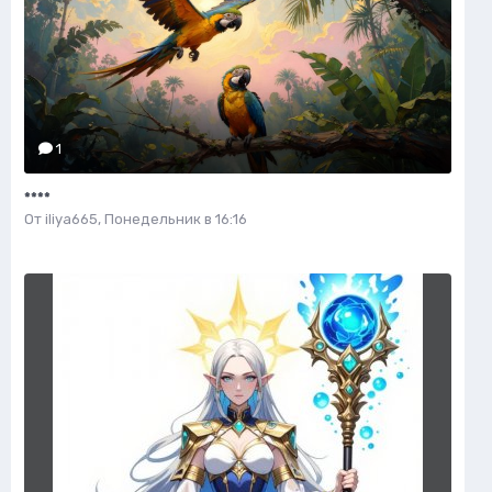
1
****
От
iliya665
,
Понедельник в 16:16