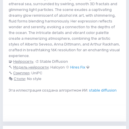
ethereal sea, surrounded by swirling, smooth 3D fractals and
glimmering light particles. The scene exudes a captivating
dreamy glow reminiscent of alcohol ink art, with shimmering,
fluid forms blending harmoniously. Her expression reflects
wonder and serenity, evoking a connection to the depths of
the ocean. The intricate details and vibrant color palette
create a mesmerizing atmosphere, combining the artistic
styles of Alberto Seveso, Anna Dittmann, and Arthur Rackham,
crafted in breathtaking 16K resolution for an enchanting visual
experience.
🧩
Нейросеть
: 🎨 Stable Diffusion
🔨
Модель нейросети
: Halcyon 💠
Hires Fix
💎
🔧
Сэмплер
: UniPC
🎭
Стили
: No style
Эта иллюстрация создана алгоритмом ИИ:
stable diffusion