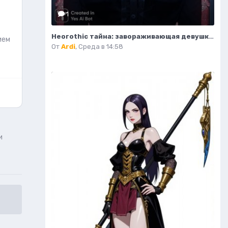
1
Неогothic тайна: завораживающая девушка в соборе под красным лунным светом. Генерация из нейросети Миджорни
ием
От
Ardi
,
Среда в 14:58
и