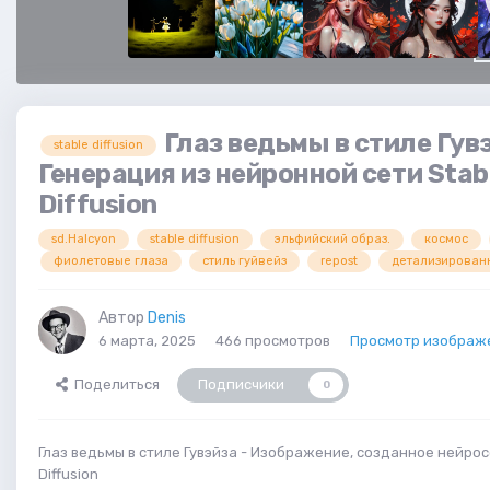
Глаз ведьмы в стиле Гув
stable diffusion
Генерация из нейронной сети Stab
Diffusion
sd.Halcyon
stable diffusion
эльфийский образ.
космос
фиолетовые глаза
стиль гуйвейз
repost
детализирован
Автор
Denis
6 марта, 2025
466 просмотров
Просмотр изображе
Поделиться
Подписчики
0
Глаз ведьмы в стиле Гувэйза - Изображение, созданное нейрос
Diffusion