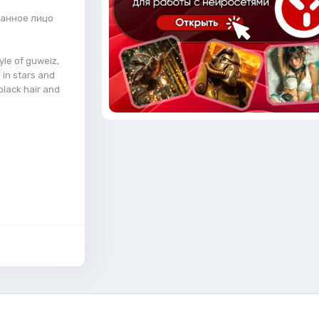
канное лицо
yle of guweiz,
 in stars and
 black hair and