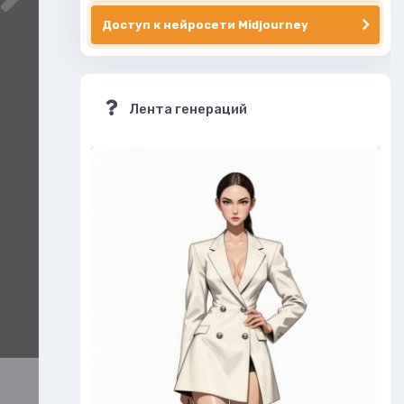
Доступ к нейросети Midjourney
Лента генераций