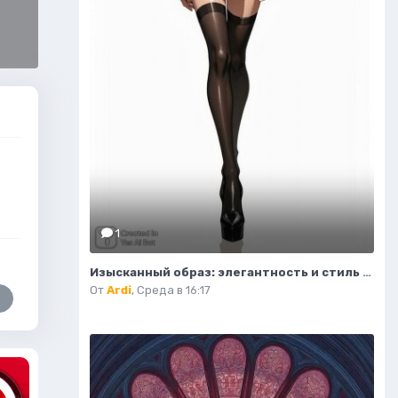
1
Изысканный образ: элегантность и стиль в современной иллюстрации моды. Нейросеть Flux.1
От
Ardi
,
Среда в 16:17