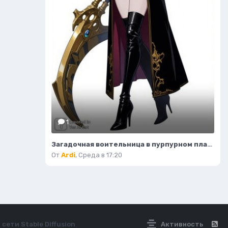
1
Загадочная воительница в пурпурном платье и с серповидным клинком. Нейронная сеть Flux 1
От
Ardi
,
Среда в 17:20
сети Stable Diffusion
Активность