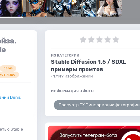
эйза.
le
ИЗ КАТЕГОРИИ:
Stable Diffusion 1.5 / SDXL
примеры промтов
denis
ное лицо
· 17149 изображений
ИНФОРМАЦИЯ О ФОТО
ний Denis
Просмотр EXIF информации фотографии
етью Stable