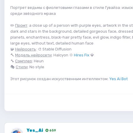
Портрет ведьмы с фиолетовыми глазами в стиле Гувайза: изыс
среди звёздного мрака
✏️
Промт
: a close up of a person with purple eyes, artwork in the st
dark and stars in the background, detailed gorgeous face, dressed
planets, enchantress, black-hair pretty face, evil glow, indigo filter,
large eyes, without text, detailed human face
🧩
Нейросеть
: 🎨 Stable Diffusion
🔨
Модель нейросети
: Halcyon 💠
Hires Fix
💎
🔧
Сэмплер
: Heun
🎭
Стили
: No style
Этот рисунок создан искусственным интеллектом:
Yes Ai Bot
Yes_Ai
659