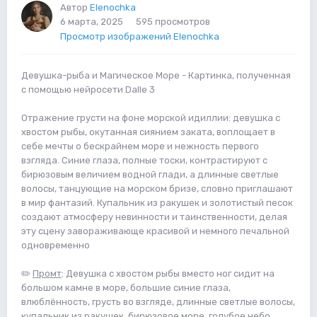
Автор
Elenochka
6 марта, 2025
595 просмотров
Просмотр изображений Elenochka
Девушка-рыба и Магическое Море - Картинка, полученная
с помощью нейросети Dalle 3
Отражение грусти на фоне морской идиллии: девушка с
хвостом рыбы, окутанная сиянием заката, воплощает в
себе мечты о бескрайнем море и нежность первого
взгляда. Синие глаза, полные тоски, контрастируют с
бирюзовым величием водной глади, а длинные светлые
волосы, танцующие на морском бризе, словно приглашают
в мир фантазий. Купальник из ракушек и золотистый песок
создают атмосферу невинности и таинственности, делая
эту сцену завораживающе красивой и немного печальной
одновременно
✏️
Промт
: Девушка с хвостом рыбы вместо ног сидит на
большом камне в море, большие синие глаза,
влюблённость, грусть во взгляде, длинные светлые волосы,
купальник из ракушек, бирюзовое море, голубое небо,