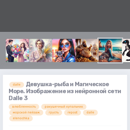
Девушка-рыба и Магическое
dalle
Море. Изображение из нейронной сети
Dalle 3
влюбленность
ракушечный купальник
морской пейзаж
грусть
repost
dalle
elenochka