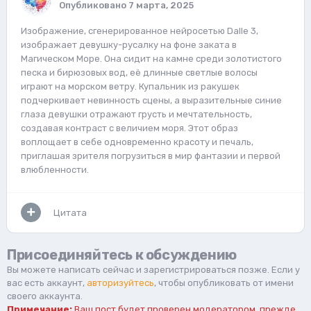
Опубликовано
7 марта, 2025
Изображение, сгенерированное нейросетью Dalle 3,
изображает девушку-русалку на фоне заката в
Магическом Море. Она сидит на камне среди золотистого
песка и бирюзовых вод, её длинные светлые волосы
играют на морском ветру. Купальник из ракушек
подчеркивает невинность сцены, а выразительные синие
глаза девушки отражают грусть и мечтательность,
создавая контраст с величием моря. Этот образ
воплощает в себе одновременно красоту и печаль,
приглашая зрителя погрузиться в мир фантазии и первой
влюбленности.
Цитата
Присоединяйтесь к обсуждению
Вы можете написать сейчас и зарегистрироваться позже. Если у
вас есть аккаунт,
авторизуйтесь
, чтобы опубликовать от имени
своего аккаунта.
Примечание:
Ваш пост будет проверен модератором, прежде