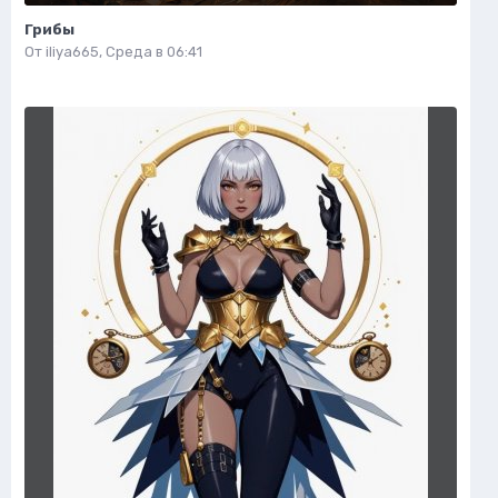
Грибы
От
iliya665
,
Среда в 06:41