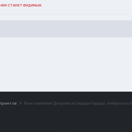
чем станет видимым.
ы промтов
Фантазийный Диорама в Сердце Города. Нейросеть St