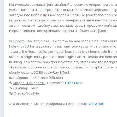
Магическое зрелище: фантазийный диорама с микромира в сти
укрыт плющом и виноградом, огоньки светлячков мерцают на 
загадочного неба с лунным серпом, цветных фракталов пар и 
галактики. Неоновые отблески и северное сияние внутри прова
здания создают двойную экспозицию среди городских пейзаже
и преломления подчеркивают детали и объемный эффект
✏️
Промт
: Realistic, close -up, on the facade of the nine -story buil
hole with 3D fantasy diorama micromir overgrown with ivy and wild
towers, fireflies, mystic, the mysterious black sky Moon sickle from 
steam, a bright milky path, northern lights all this inside the hole on
building, against the background of the city street and the backg
skyscrapers, double exposition Neon, octane, holographic, glare, re
clearly, details, 3D Effect X-Ray Effect
🧩
Нейросеть
: 🎨 Stable Diffusion
🔨
Модель нейросети
: Halcyon 💠
Hires Fix
💎
🔧
Сэмплер
: Heun
🎭
Стили
: No style
Эта иллюстрация сгенерирована нейросетью:
Yes Ai Bot