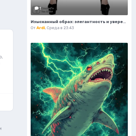
1
Изысканный образ: элегантность и уверенность в деталях. Нейросеть Flux.1
От
Ardi
,
Среда в 23:43
р,
й
и