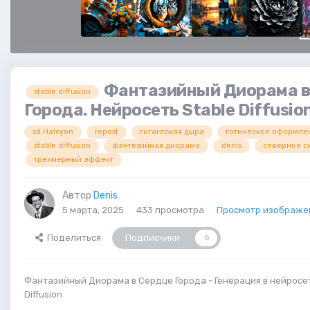
Фантазийный Диорама в
stable diffusion
Города. Нейросеть Stable Diffusio
sd.Halcyon
repost
гигантская дыра
готическое оформле
stable diffusion
фэнтезийная диорама
denis
северное с
трехмерный эффект
Автор
Denis
5 марта, 2025
433 просмотра
Просмотр изображен
Поделиться
Подписчики
0
Фантазийный Диорама в Сердце Города - Генерация в нейросет
Diffusion