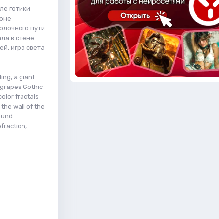
ле готики
фоне
молочного пути
ла в стене
й, игра света
ding, a giant
 grapes Gothic
color fractals
 the wall of the
round
fraction,