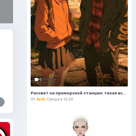
1
Рассвет на приморской станции: тихая встреча в стиле аниме. Картинка из нейронной сети Midjourney
От
Ardi
,
Среда в 12:32