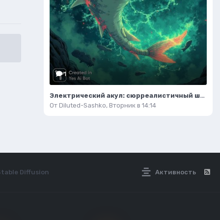
1
Электрический акул: сюрреалистичный шедевр в стиле Питера Брукса и пиксель-арт. Изображение из нейросети Flux Ai
От
Diluted-Sashko
,
Вторник в 14:14
able Diffusion
Активность