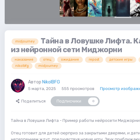
Тайна в Ловушке Лифта. 
midjourney
из нейронной сети Миджорни
наказание
отец
ожидание
repost
детские игры
nikolbfg
midjourney
Автор
NikolBFG
5 марта, 2025
555 просмотров
Просмотр изображе
Поделиться
Подписчики
0
Тайна в Ловушке Лифта - Пример работы нейросети Миджорни
Отец готовит для детей сюрприз за закрытыми дверями, и дети
нетерпением ждут, предчувствуя новую игру. Звук приближаю