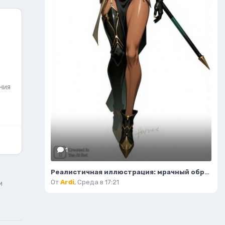
ния
1
Реалистичная иллюстрация: мрачный образ воительницы-жнеца в фантазийном стиле. Картинка из нейросети Flux
От
Ardi
,
Среда в 17:21
и