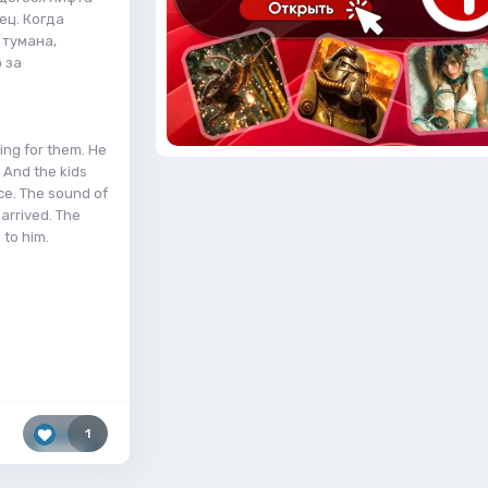
ец. Когда
 тумана,
 за
ing for them. He
 And the kids
ce. The sound of
arrived. The
 to him.
1