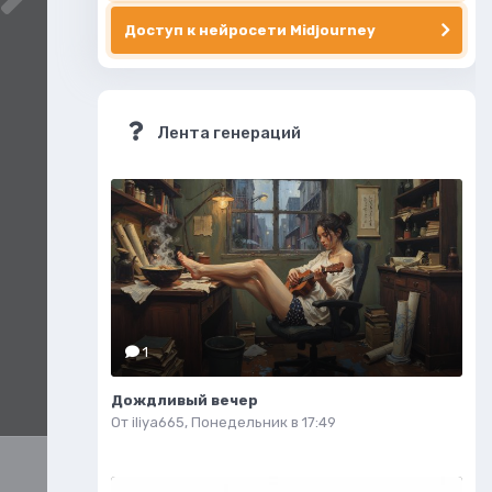
Доступ к нейросети Midjourney
Лента генераций
1
Дождливый вечер
От
iliya665
,
Понедельник в 17:49