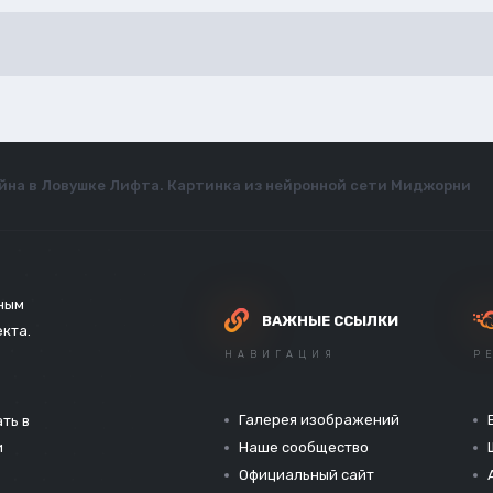
йна в Ловушке Лифта. Картинка из нейронной сети Миджорни
зным
ВАЖНЫЕ ССЫЛКИ
екта.
НАВИГАЦИЯ
Р
Галерея изображений
ть в
и
Наше сообщество
Официальный сайт