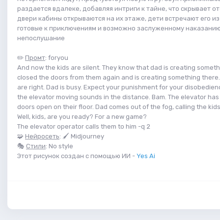
раздается вдалеке, добавляя интриги к тайне, что скрывает от
двери кабины открываются на их этаже, дети встречают его из
готовые к приключениям и возможно заслуженному наказанию
непослушание
✏️
Промт
: foryou
And now the kids are silent. They know that dad is creating someth
closed the doors from them again and is creating something there.
are right. Dad is busy. Expect your punishment for your disobedien
the elevator moving sounds in the distance. Bam. The elevator has 
doors open on their floor. Dad comes out of the fog, calling the kids
Well, kids, are you ready? For a new game?
The elevator operator calls them to him -q 2
🧩
Нейросеть
: 🖌 Midjourney
🎭
Стили
: No style
Этот рисунок создан с помощью ИИ -
Yes Ai