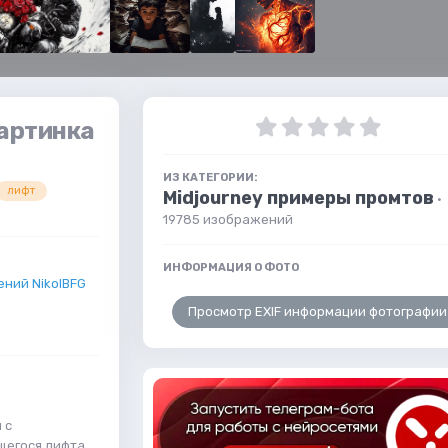
Картинка
ИЗ КАТЕГОРИИ:
лифт
Midjourney примеры промтов
·
19785 изображений
ИНФОРМАЦИЯ О ФОТО
ний NikolBFG
Просмотр EXIF информации фотографии
 с
щегося лифта