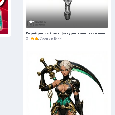
1
Серебристый шик: футуристическая иллюстрация высокой моды. Изображение из нейросети Flux.1
От
Ardi
,
Среда в 15:44