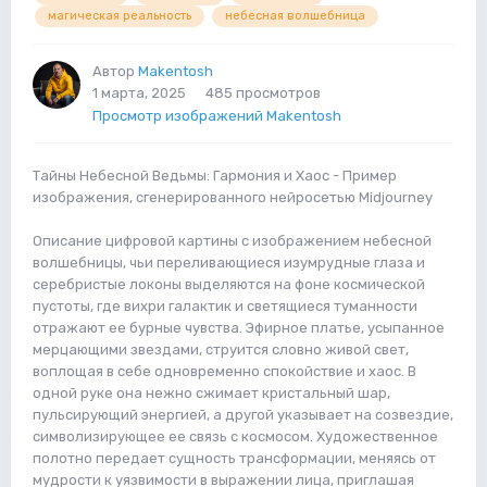
магическая реальность
небесная волшебница
Автор
Makentosh
1 марта, 2025
485 просмотров
Просмотр изображений Makentosh
Тайны Небесной Ведьмы: Гармония и Хаос - Пример
изображения, сгенерированного нейросетью Midjourney
Описание цифровой картины с изображением небесной
волшебницы, чьи переливающиеся изумрудные глаза и
серебристые локоны выделяются на фоне космической
пустоты, где вихри галактик и светящиеся туманности
отражают ее бурные чувства. Эфирное платье, усыпанное
мерцающими звездами, струится словно живой свет,
воплощая в себе одновременно спокойствие и хаос. В
одной руке она нежно сжимает кристальный шар,
пульсирующий энергией, а другой указывает на созвездие,
символизирующее ее связь с космосом. Художественное
полотно передает сущность трансформации, меняясь от
мудрости к уязвимости в выражении лица, приглашая