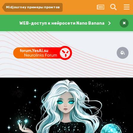
Midjourney примеры промтов
×
WEB-доступ к нейросети Nano Banana