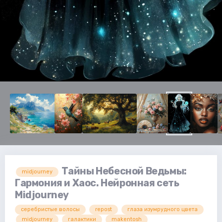
Тайны Небесной Ведьмы:
midjourney
Гармония и Хаос. Нейронная сеть
Midjourney
серебристые волосы
repost
глаза изумрудного цвета
midjourney
галактики
makentosh