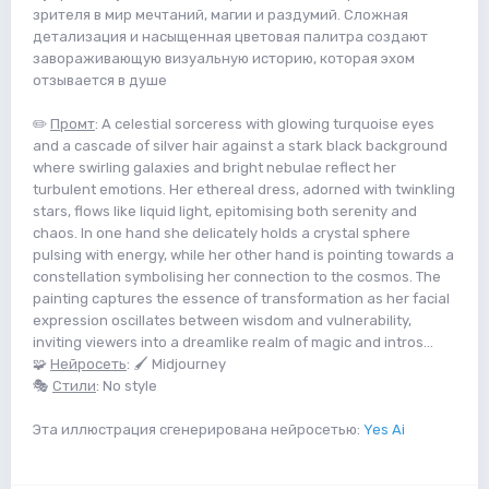
зрителя в мир мечтаний, магии и раздумий. Сложная
детализация и насыщенная цветовая палитра создают
завораживающую визуальную историю, которая эхом
отзывается в душе
✏️
Промт
: A celestial sorceress with glowing turquoise eyes
and a cascade of silver hair against a stark black background
where swirling galaxies and bright nebulae reflect her
turbulent emotions. Her ethereal dress, adorned with twinkling
stars, flows like liquid light, epitomising both serenity and
chaos. In one hand she delicately holds a crystal sphere
pulsing with energy, while her other hand is pointing towards a
constellation symbolising her connection to the cosmos. The
painting captures the essence of transformation as her facial
expression oscillates between wisdom and vulnerability,
inviting viewers into a dreamlike realm of magic and intros...
🧩
Нейросеть
: 🖌 Midjourney
🎭
Стили
: No style
Эта иллюстрация сгенерирована нейросетью:
Yes Ai