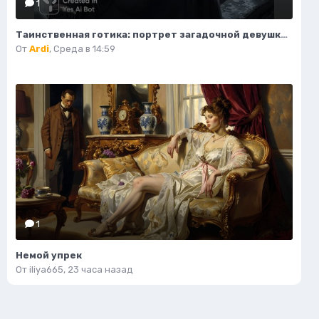
1
Таинственная готика: портрет загадочной девушки на крыше. Изображение из нейросети Midjourney
От
Ardi
,
Среда в 14:59
1
Немой упрек
От
iliya665
,
23 часа назад