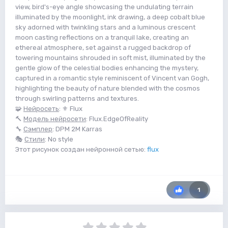
view, bird's-eye angle showcasing the undulating terrain
illuminated by the moonlight, ink drawing, a deep cobalt blue
sky adorned with twinkling stars and a luminous crescent
moon casting reflections on a tranquil lake, creating an
ethereal atmosphere, set against a rugged backdrop of
towering mountains shrouded in soft mist, illuminated by the
gentle glow of the celestial bodies enhancing the mystery,
captured in a romantic style reminiscent of Vincent van Gogh,
highlighting the beauty of nature blended with the cosmos
through swirling patterns and textures.
🧩
Нейросеть
: ⚜️ Flux
🔨
Модель нейросети
: Flux.EdgeOfReality
🔧
Сэмплер
: DPM 2M Karras
🎭
Стили
: No style
Этот рисунок создан нейронной сетью:
flux
1