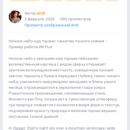
Автор
Ardi
5 февраля, 2025
585 просмотров
Просмотр изображений Ardi
Ночное небо над горами: таинство лунного сияния -
Пример работы ИИ Flux
Ночное небо с звездами над горным пейзажем:
величественная картина с видом сверху открывает
зрителю волнующуюся местность, освещенную лунным
светом. Чернила и бумага передают глубину темно-синего
неба, усыпанного мерцающими звездами, и блеск узкого
месяца, отражающегося в зеркальной глади озера.
Романтичное произведение, напоминающее стиль
Винсента ван Гога, погружает в таинственную атмосферу,
где природа сливается с космосом в вихре форм и текстур,
подчеркивая красоту природы и величие горных вершин,
окутанных тонкой дымкой
✏️
Промт
: Starry night sky over a mountain landscape, wide