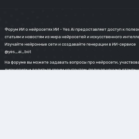
Форум ИИ о нейросетях ИИ - Yes Ai предоставляет доступ к поле
статьям и новостям из мира нейросетей и искусственного интелл
Изучайте нейронные сети и создавайте генерации в ИИ-сервисе
@yes_ai_bot
На форуме вы можете задавать вопросы про нейросети, участвова
дискуссиях и делиться своим контентом, получая ценные отзывы 
советы.