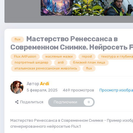
Мастерство Ренессанса в
flux
Современном Снимке. Нейросеть Fl
Flux.ArtFusion
масляные мазки
repost
текстура и глубин
портретный шедевр
ardi
близкий план лица
итальянская ренессансная живопись
flux
Автор
Ardi
5 февраля, 2025
469 просмотров
Просмотр изобра
Поделиться
Подписчики
0
Мастерство Ренессанса в Современном Снимке - Пример изоб
сгенерированного нейросетью Flux.1