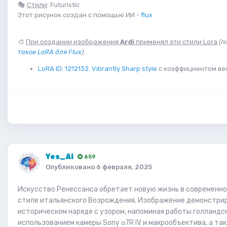
🎭
Стили
: Futuristic
Этот рисунок создан с помощью ИИ -
flux
🎨
При создании изображения
Ardi
применял эти стили Lora
(п
такое LoRA для Flux
)
:
LoRA ID: 1212132. Vibrantly Sharp style
с коэффициентом ве
Yes_Ai
659
Опубликовано
6 февраля, 2025
Искусство Ренессанса обретает новую жизнь в современной
стиле итальянского Возрождения. Изображение демонстриру
историческом наряде с узором, напоминая работы голландс
использованием камеры Sony α7R IV и макрообъектива, а т