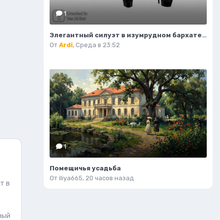
1
Элегантный силуэт в изумрудном бархате и дерзких ботфортах. Нейросеть Flux 1
От
Ardi
,
Среда в 23:52
1
Помещичья усадьба
От
iliya665
,
20 часов назад
т в
ный