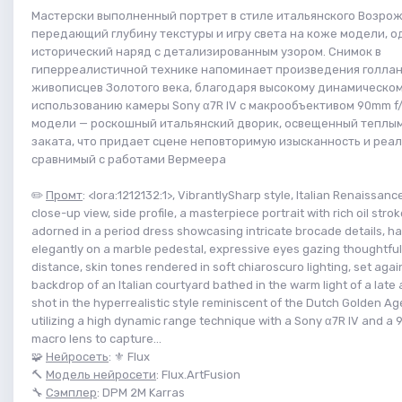
Мастерски выполненный портрет в стиле итальянского Возро
передающий глубину текстуры и игру света на коже модели, о
исторический наряд с детализированным узором. Снимок в
гиперреалистичной технике напоминает произведения голла
живописцев Золотого века, благодаря высокому динамическом
использованию камеры Sony α7R IV с макрообъективом 90mm f/
модели — роскошный итальянский дворик, освещенный теплы
заката, что придает сцене неповторимую изысканность и реал
сравнимый с работами Вермеера
✏️
Промт
: <lora:1212132:1>, VibrantlySharp style, Italian Renaissanc
close-up view, side profile, a masterpiece portrait with rich oil stro
adorned in a period dress showcasing intricate brocade details, h
elegantly on a marble pedestal, expressive eyes gazing thoughtfull
distance, skin tones rendered in soft chiaroscuro lighting, set agai
backdrop of an Italian courtyard bathed in the warm light of a late
shot in the hyperrealistic style reminiscent of the Dutch Golden Ag
utilizing a high dynamic range technique with a Sony α7R IV and a
macro lens to capture...
🧩
Нейросеть
: ⚜️ Flux
🔨
Модель нейросети
: Flux.ArtFusion
🔧
Сэмплер
: DPM 2M Karras