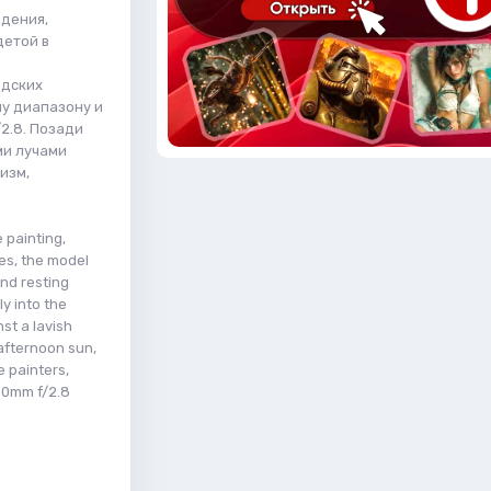
ждения,
детой в
ндских
у диапазону и
2.8. Позади
ми лучами
изм,
e painting,
kes, the model
and resting
y into the
nst a lavish
 afternoon sun,
e painters,
 90mm f/2.8