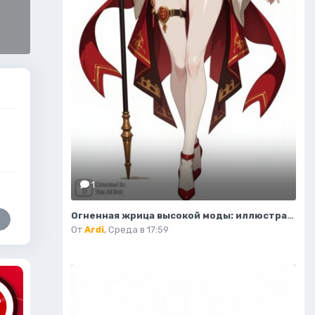
1
Огненная жрица высокой моды: иллюстрация в стиле фэнтези. Изображение из нейронной сети Flux.1
От
Ardi
,
Среда в 17:59