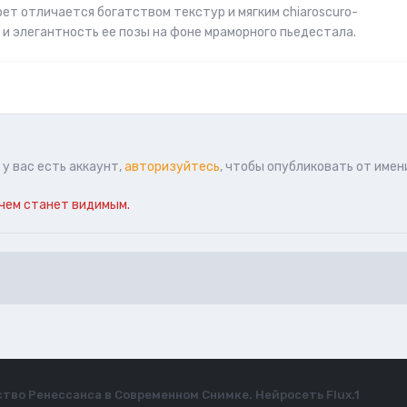
ет отличается богатством текстур и мягким chiaroscuro-
и элегантность ее позы на фоне мраморного пьедестала.
у вас есть аккаунт,
авторизуйтесь
, чтобы опубликовать от имен
чем станет видимым.
тво Ренессанса в Современном Снимке. Нейросеть Flux.1