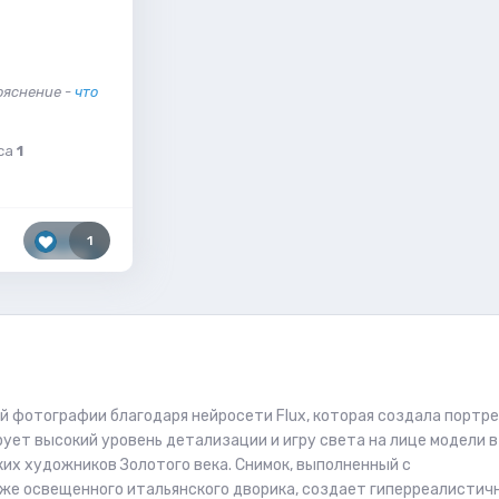
ояснение -
что
са
1
1
 фотографии благодаря нейросети Flux, которая создала портре
ет высокий уровень детализации и игру света на лице модели в
ких художников Золотого века. Снимок, выполненный с
акже освещенного итальянского дворика, создает гиперреалистич