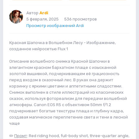
Автор
Ardi
5 февраля, 2025
536 просмотров
Просмотр изображений Ardi
Красная Шапочка в Волшебном Лесу - Изображение,
созданное нейросетью Flux 1
Описание волшебного снимка Красной Шапочки в
элегантном красном бархатном плаще с изысканной
золотой вышивкой, подчеркивающем её грациозность
перед входом в сказочный лес. В руках она держит
корзинку с яркими цветами и аппетитными сладостями.
Снимок выполнен в стиле иллюстраций из классических
сказок, используя фотореализм для передачи волшебной
атмосферы. Canon EOS R5 с объективом 50mm f/1.2
подчеркивает богатые текстуры плаща и глубину кадра,
создавая магическое переплетение света и тени в лесной
чаще
✏️
Промт
: Red riding hood, full-body shot, three-quarter angle,