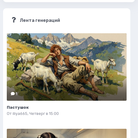
Лента генераций
1
Пастушок
От
iliya665
,
Четверг в 15:00