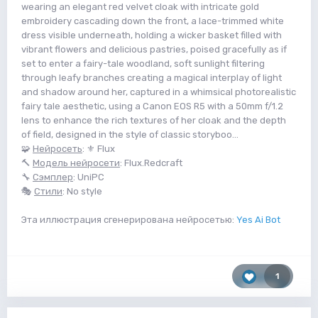
wearing an elegant red velvet cloak with intricate gold
embroidery cascading down the front, a lace-trimmed white
dress visible underneath, holding a wicker basket filled with
vibrant flowers and delicious pastries, poised gracefully as if
set to enter a fairy-tale woodland, soft sunlight filtering
through leafy branches creating a magical interplay of light
and shadow around her, captured in a whimsical photorealistic
fairy tale aesthetic, using a Canon EOS R5 with a 50mm f/1.2
lens to enhance the rich textures of her cloak and the depth
of field, designed in the style of classic storyboo...
🧩
Нейросеть
: ⚜️ Flux
🔨
Модель нейросети
: Flux.Redcraft
🔧
Сэмплер
: UniPC
🎭
Стили
: No style
Эта иллюстрация сгенерирована нейросетью:
Yes Ai Bot
1