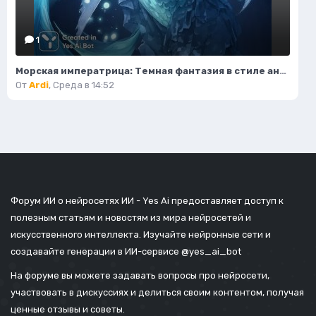
1
Морская императрица: Темная фантазия в стиле аниме с элементами готики и магии. Изображение из нейронной сети Midjourney
От
Ardi
,
Среда в 14:52
Форум ИИ о нейросетях ИИ - Yes Ai предоставляет доступ к
полезным статьям и новостям из мира нейросетей и
искусственного интеллекта. Изучайте нейронные сети и
создавайте генерации в ИИ-сервисе
@yes_ai_bot
На форуме вы можете задавать вопросы про нейросети,
участвовать в дискуссиях и делиться своим контентом, получая
ценные отзывы и советы.