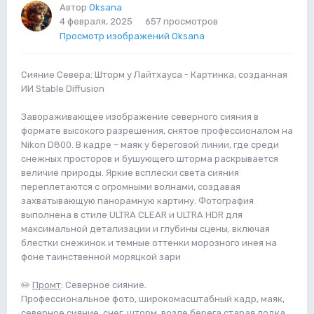
Автор
Oksana
4 февраля, 2025
657 просмотров
Просмотр изображений Oksana
Сияние Севера: Шторм у Лайтхауса - Картинка, созданная
ИИ Stable Diffusion
Завораживающее изображение северного сияния в
формате высокого разрешения, снятое профессионалом на
Nikon D800. В кадре – маяк у береговой линии, где среди
снежных просторов и бушующего шторма раскрывается
величие природы. Яркие всплески света сияния
переплетаются с огромными волнами, создавая
захватывающую панорамную картину. Фотография
выполнена в стиле ULTRA CLEAR и ULTRA HDR для
максимальной детализации и глубины сцены, включая
блестки снежинок и темные оттенки морозного инея на
фоне таинственной моряцкой зари
✏️
Промт
: Северное сияние.
Профессиональное фото, широкомасштабный кадр, маяк,
северное сияние, снег, шторм, возле берега старая лодка,