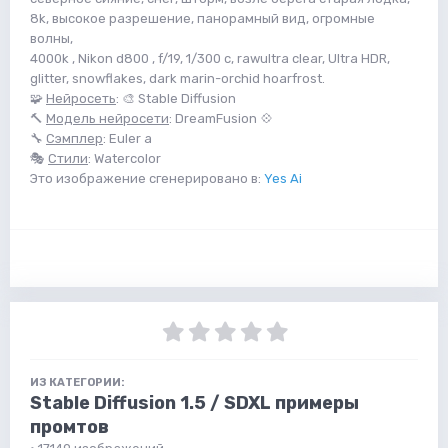
8k, высокое разрешение, панорамный вид, огромные
волны,
4000k , Nikon d800 , f/19, 1/300 с, rawultra clear, Ultra HDR,
glitter, snowflakes, dark marin-orchid hoarfrost.
🧩
Нейросеть
: 🎨 Stable Diffusion
🔨
Модель нейросети
: DreamFusion 💠
🔧
Сэмплер
: Euler a
🎭
Стили
: Watercolor
Это изображение сгенерировано в:
Yes Ai
ИЗ КАТЕГОРИИ:
Stable Diffusion 1.5 / SDXL примеры
промтов