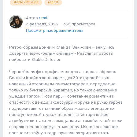
stable diffusion
repost
Автор
remi
3 февраля, 2025
635 просмотров
Просмотр изображений remi
Ретро-образы Бонни и Клайда: Век живи — век учись
доверять черно-белым снимкам - Результат работы
нейросети Stable Diffusion
Черно-белая фотография молодых актеров в образах
Бонни и Клайда воплощает дух 30-х годов. Взгляд,
навеянный старинным кинематографом, передает не
только их бунтарский характер, но также очарование
ушедшей эпохи. Поза пары – сочетание романтики и
опасности; одежда, аксессуары и оружие в руках героев
подчеркивают отчаянный образ жизни легендарных
преступников. Антураж дополняют исторические
атрибуты: винтажные чемоданы и автомобиль той эпохи
создают неповторимую атмосферу. Мягкое освещение
привносит тайну в кадр, приглашая зрителя стать