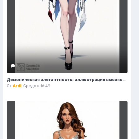
1
Демоническая элегантность: иллюстрация высокой моды в стиле фэнтези. Нейросеть Flux.1
От
Ardi
,
Среда в 16:49