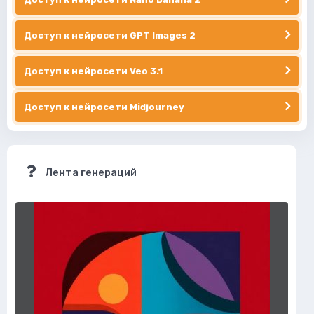
Доступ к нейросети GPT Images 2
Доступ к нейросети Veo 3.1
Доступ к нейросети Midjourney
Лента генераций