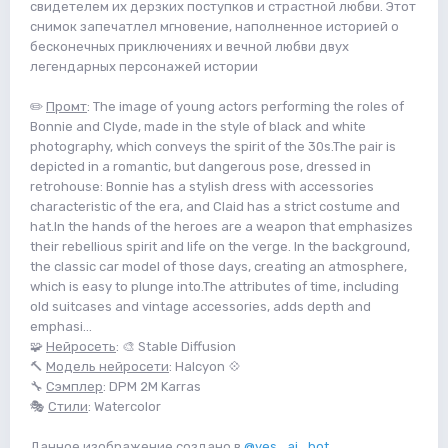
свидетелем их дерзких поступков и страстной любви. Этот
снимок запечатлел мгновение, наполненное историей о
бесконечных приключениях и вечной любви двух
легендарных персонажей истории
✏️
Промт
: The image of young actors performing the roles of
Bonnie and Clyde, made in the style of black and white
photography, which conveys the spirit of the 30s.The pair is
depicted in a romantic, but dangerous pose, dressed in
retrohouse: Bonnie has a stylish dress with accessories
characteristic of the era, and Claid has a strict costume and
hat.In the hands of the heroes are a weapon that emphasizes
their rebellious spirit and life on the verge. In the background,
the classic car model of those days, creating an atmosphere,
which is easy to plunge into.The attributes of time, including
old suitcases and vintage accessories, adds depth and
emphasi...
🧩
Нейросеть
: 🎨 Stable Diffusion
🔨
Модель нейросети
: Halcyon 💠
🔧
Сэмплер
: DPM 2M Karras
🎭
Стили
: Watercolor
Данное изображение создано в
@yes_ai_bot