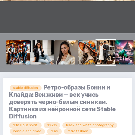
Ретро-образы Бонни и
stable diffusion
Клайда: Век живи — век учись
доверять черно-белым снимкам.
Картинка из нейронной сети Stable
Diffusion
rebellious spirit.
1930s
black and white photography
bonnie and clyde
remi
retro fashion