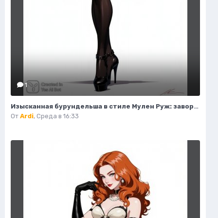
1
Изысканная бурундельша в стиле Мулен Руж: завораживающая мода и красота. Генерация из нейронной сети Flux 1
От
Ardi
,
Среда в 16:33