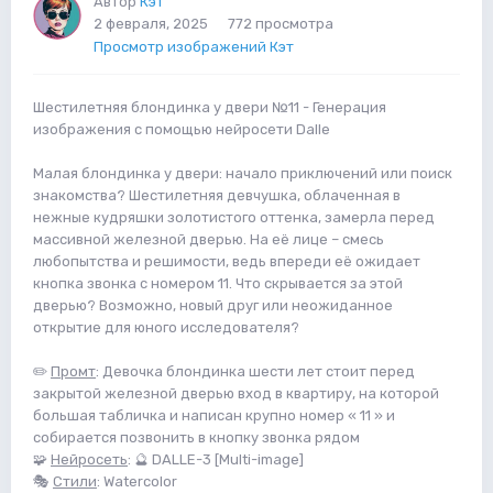
Автор
Кэт
2 февраля, 2025
772 просмотра
Просмотр изображений Кэт
Шестилетняя блондинка у двери №11 - Генерация
изображения с помощью нейросети Dalle
Малая блондинка у двери: начало приключений или поиск
знакомства? Шестилетняя девчушка, облаченная в
нежные кудряшки золотистого оттенка, замерла перед
массивной железной дверью. На её лице – смесь
любопытства и решимости, ведь впереди её ожидает
кнопка звонка с номером 11. Что скрывается за этой
дверью? Возможно, новый друг или неожиданное
открытие для юного исследователя?
✏️
Промт
: Девочка блондинка шести лет стоит перед
закрытой железной дверью вход в квартиру, на которой
большая табличка и написан крупно номер « 11 » и
собирается позвонить в кнопку звонка рядом
🧩
Нейросеть
: 🔮 DALLE-3 [Multi-image]
🎭
Стили
: Watercolor