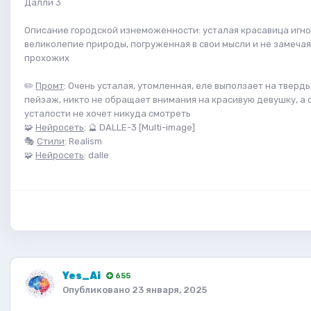
Далли 3
Описание городской изнеможенности: усталая красавица игн
великолепие природы, погруженная в свои мысли и не замеча
прохожих
✏️
Промт
: Очень усталая, утомленная, еле выползает на твердь
пейзаж, никто не обращает внимания на красивую девушку, а 
усталости не хочет никуда смотреть
🧩
Нейросеть
: 🔮 DALLE-3 [Multi-image]
🎭
Стили
: Realism
🧩
Нейросеть
: dalle
Yes_Ai
655
Опубликовано
23 января, 2025