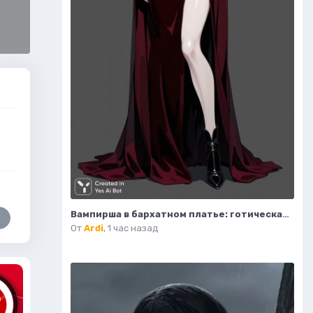
Вампирша в бархатном платье: готическая элегантность и таинственная красота ночи. Изображение из нейросети Flux Ai
От
Ardi
,
1 час назад