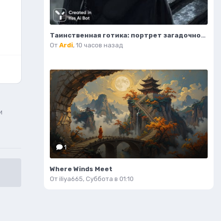
Таинственная готика: портрет загадочной девушки на крыше. Изображение из нейросети Midjourney
От
Ardi
,
10 часов назад
и
1
Where Winds Meet
От
iliya665
,
Суббота в 01:10