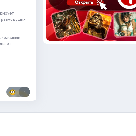
орирует
я равнодушия
, красивый
она от
1