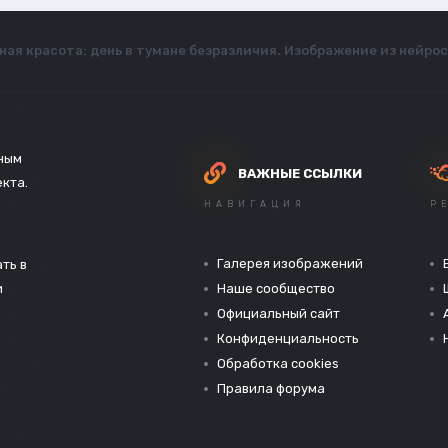
ая красота: день в тумане безразличия. Изображение из нейро
зным
ВАЖНЫЕ ССЫЛКИ
екта.
НАВИГАЦИЯ
Р
Галерея изображений
ть в
и
Наше сообщество
Официальный сайт
Конфиденциальность
Обработка cookies
Правила форума