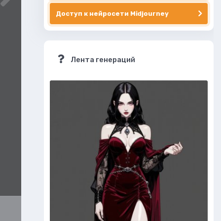
Доступ к нейросети Midjourney
Лента генераций