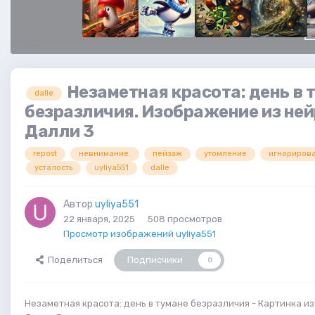
Незаметная красота: день в 
dalle
безразличия. Изображение из не
Далли 3
repost
невнимание.
пейзаж
утомление
игнориров
усталость
uyliya551
dalle
Автор
uyliya551
22 января, 2025
508 просмотров
Просмотр изображений uyliya551
Поделиться
Подписчики
0
Незаметная красота: день в тумане безразличия - Картинка и