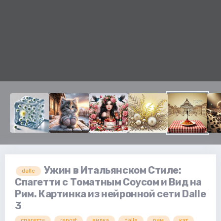
Ужин в Итальянском Стиле:
dalle
Спагетти с Томатным Соусом и Вид на
Рим. Картинка из нейронной сети Dalle
3
спагетти
repost
вилка
dalle
рим
кэт