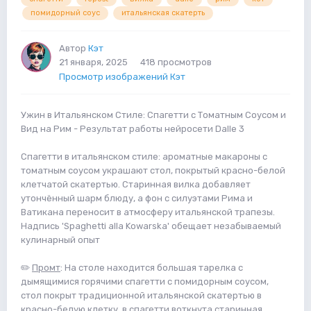
помидорный соус
итальянская скатерть
Автор
Кэт
21 января, 2025
418 просмотров
Просмотр изображений Кэт
Ужин в Итальянском Стиле: Спагетти с Томатным Соусом и
Вид на Рим - Результат работы нейросети Dalle 3
Спагетти в итальянском стиле: ароматные макароны с
томатным соусом украшают стол, покрытый красно-белой
клетчатой скатертью. Старинная вилка добавляет
утончённый шарм блюду, а фон с силуэтами Рима и
Ватикана переносит в атмосферу итальянской трапезы.
Надпись 'Spaghetti alla Kowarska' обещает незабываемый
кулинарный опыт
✏️
Промт
: На столе находится большая тарелка с
дымящимися горячими спагетти с помидорным соусом,
стол покрыт традиционной итальянской скатертью в
красно-белую клетку, в спагетти воткнута старинная