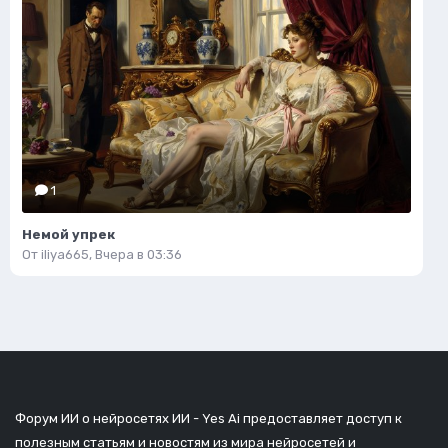
1
Немой упрек
От
iliya665
,
Вчера в 03:36
Форум ИИ о нейросетях ИИ - Yes Ai предоставляет доступ к
полезным статьям и новостям из мира нейросетей и