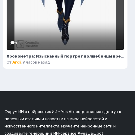
1
Хронометра: Изысканный портрет волшебницы времени и моды. Изображение из нейронной сети Flux Ai
От
Ardi
,
9 часов назад
Форум ИИ о нейросетях ИИ - Yes Ai предоставляет доступ к
полезным статьям и новостям из мира нейросетей и
искусственного интеллекта. Изучайте нейронные сети и
создавайте генерации в ИИ-сервисе
@yes_ai_bot