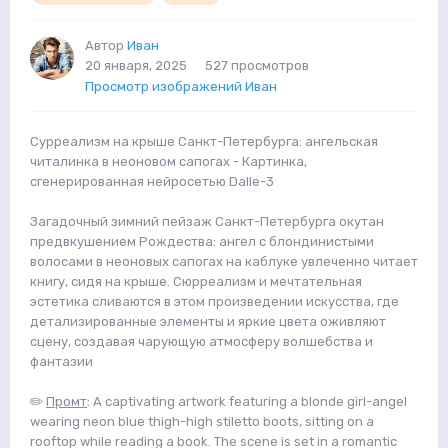
Автор
Иван
20 января, 2025
527 просмотров
Просмотр изображений Иван
Сурреализм на крыше Санкт-Петербурга: ангельская
читалинка в неоновом сапогах - Картинка,
сгенерированная нейросетью Dalle-3
Загадочный зимний пейзаж Санкт-Петербурга окутан
предвкушением Рождества: ангел с блондинистыми
волосами в неоновых сапогах на каблуке увлеченно читает
книгу, сидя на крыше. Сюрреализм и мечтательная
эстетика сливаются в этом произведении искусства, где
детализированные элементы и яркие цвета оживляют
сцену, создавая чарующую атмосферу волшебства и
фантазии
✏️
Промт
: A captivating artwork featuring a blonde girl-angel
wearing neon blue thigh-high stiletto boots, sitting on a
rooftop while reading a book. The scene is set in a romantic