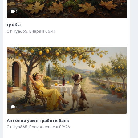
1
Грибы
От
iliya665
,
Вчера в 06:41
1
Антонио ушел грабить банк
От
iliya665
,
Воскресенье в 09:26