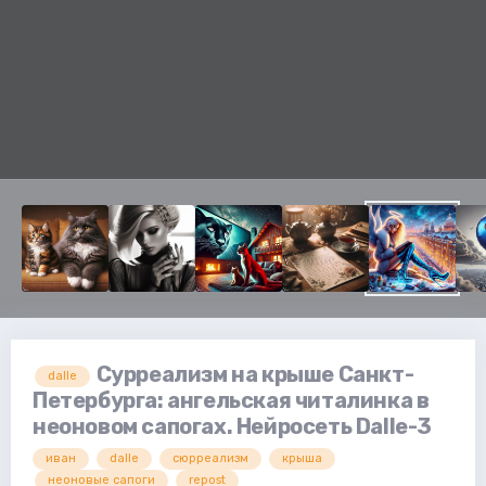
Сурреализм на крыше Санкт-
dalle
Петербурга: ангельская читалинка в
неоновом сапогах. Нейросеть Dalle-3
иван
dalle
сюрреализм
крыша
неоновые сапоги
repost